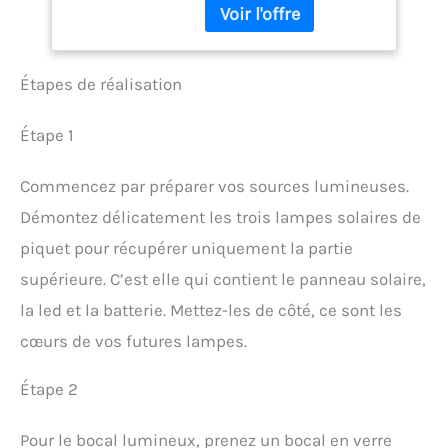
un meilleur contrôle du
pinceau, finition bleue
pour un style élégant Poils
en PBT : poils en PBT doux,
Étapes de réalisation
solides et faciles à
nettoyer pour une
utilisation fréquente, et
Étape 1
qui ne se cassent pas
après le nettoyage du
Commencez par préparer vos sources lumineuses.
pinceau Polyvalent :
s’utilise avec presque tous
Démontez délicatement les trois lampes solaires de
les types de peinture,
piquet pour récupérer uniquement la partie
notamment la peinture
acrylique, l’aquarelle,
supérieure. C’est elle qui contient le panneau solaire,
l’émail, la peinture à
la led et la batterie. Mettez-les de côté, ce sont les
l’huile, la peinture cel-vinyl
et la gouache Dimensions
cœurs de vos futures lampes.
: la longueur varie entre
17,5 et 19,5 cm
Étape 2
Pour le bocal lumineux, prenez un bocal en verre