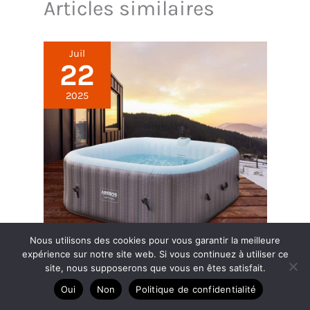
Articles similaires
Juil
22
2025
Nous utilisons des cookies pour vous garantir la meilleure
expérience sur notre site web. Si vous continuez à utiliser ce
site, nous supposerons que vous en êtes satisfait.
Test : spa gonflable Arebos 2400W pour 6
Oui
Non
Politique de confidentialité
personnes