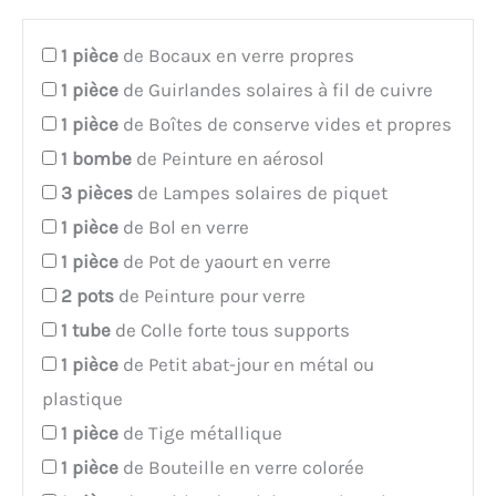
1
pièce
de Bocaux en verre propres
1
pièce
de Guirlandes solaires à fil de cuivre
1
pièce
de Boîtes de conserve vides et propres
1
bombe
de Peinture en aérosol
3
pièces
de Lampes solaires de piquet
1
pièce
de Bol en verre
1
pièce
de Pot de yaourt en verre
2
pots
de Peinture pour verre
1
tube
de Colle forte tous supports
1
pièce
de Petit abat-jour en métal ou
plastique
1
pièce
de Tige métallique
1
pièce
de Bouteille en verre colorée