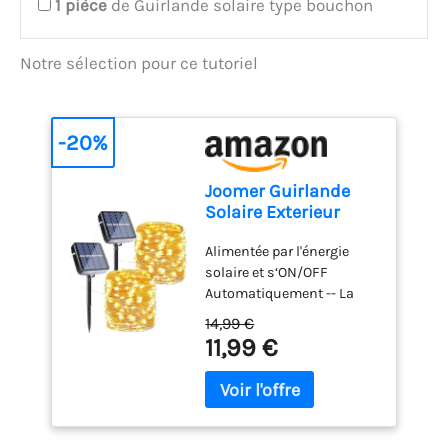
1
pièce
de Guirlande solaire type bouchon
Notre sélection pour ce tutoriel
-20%
Joomer Guirlande
Solaire Exterieur
Jardin Lot de 2 Blanc
Alimentée par l'énergie
Chaud 12M 120LED
solaire et s‘ON/OFF
Automatiquement -- La
guirlande solaire exterieur
14,99 €
blanc chaud a une
11,99 €
longueur totale de 14 m et
une longueur lumineuse
de 12 m. Elle est alimentée
par l'énergie solaire, donc
aucune facture