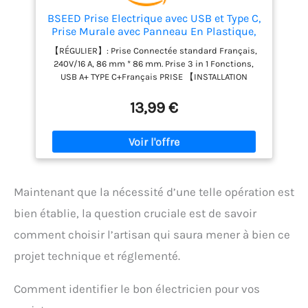
BSEED Prise Electrique avec USB et Type C,
Prise Murale avec Panneau En Plastique,
Alternatif Norme Française 16 Amp 240V
【RÉGULIER】: Prise Connectée standard Français,
86mm Blanc
240V/16 A, 86 mm * 86 mm. Prise 3 in 1 Fonctions,
USB A+ TYPE C+Français PRISE 【INSTALLATION
FACILE】: 'L' signifie 'fil sous tension', 'N' signifie 'fil
Neutre', '㊂' signifie 'fil de terre'. Dans la plupart des
13,99 €
cas, connectez trois fils pour installer la prise. Si
nécessaire, le panneau peut simplement être
réassemblé pour changer la pièce de l'apparei
【Qualité &Sécurité】:Fabriqué en ABS ignifuge et
panneau tactile en pc trempé imperméable,
protection contre les chocs électriques pour votre
Maintenant que la nécessité d’une telle opération est
famille; Offre une excellente résistance aux rayures
et une sensibilité au toucher. 【DESIGN MODERNE
bien établie, la question cruciale est de savoir
ET ARTISTIQUE】: Look superbe et élégant pour votre
comment choisir l’artisan qui saura mener à bien ce
belle maison. Idéal pour les familles, les bureaux,
les hôtels, les hôpitaux, les usines et autres lieux.
projet technique et réglementé.
SERVICE: Fournir un service d'assurance qualité
après-vente de haute qualité. Si il y a des
problèmes pendant l'utilisation, n'hésitez pas à
Comment identifier le bon électricien pour vos
nous contacter