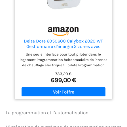
Delta Dore 6050600 Calybox 2020 WT
Gestionnaire d'énergie 2 zones avec
indicateur de consommations toutes
Une seule interface pour tout piloter dans le
énergies
logement Programmation hebdomadaire de 2 zones
de chauffage électrique fil pilote Programmation
sans fil de 4 zones de volets roulants et d’éclairages
733,20 €
Affichage en ambiance des consommations par
699,00 €
usage du logement (chauffage, ecs, prises)
Régulation et programmation hebdomadaire d’un
poêle à granulés
La programmation et l’automatisation