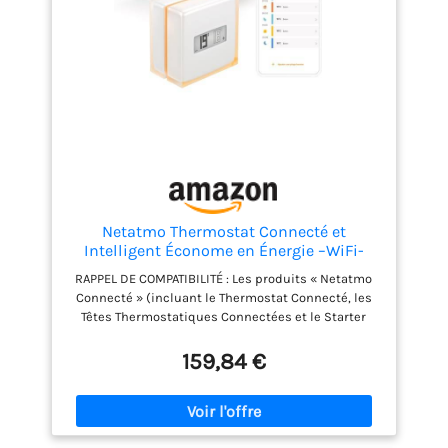
Netatmo Thermostat Connecté et
Intelligent Économe en Énergie –WiFi-
Réduisez Les Factures & Contrôlez Le
RAPPEL DE COMPATIBILITÉ : Les produits « Netatmo
Chauffage à Distance par Application,
Connecté » (incluant le Thermostat Connecté, les
Compatible avec Les Chaudières
Têtes Thermostatiques Connectées et le Starter
Individuelles, NTH01-AMZ
Pack) ne sont PAS compatibles avec la nouvelle
gamme « Netatmo ORIGINAL », car ils utilisent des
159,84 €
protocoles de communication différents. Pour
garantir la meilleure expérience, nous vous
recommandons de vérifier votre installation
actuelle avant tout achat. 3 PILES SUPPLÉMENTAIRES