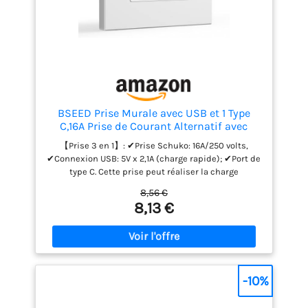
BSEED Prise Murale avec USB et 1 Type
C,16A Prise de Courant Alternatif avec
Panneau en Plastique,Multiprise
【Prise 3 en 1】: ✔Prise Schuko: 16A/250 volts,
Murale(Max 2.1A),Convient au
✔Connexion USB: 5V x 2,1A (charge rapide); ✔Port de
Smartphone,à la Tablette (1 Prise avec USB
type C. Cette prise peut réaliser la charge
et Type C,Blanc)
simultanée de 3 appareils. La prise encastrée
8,56 €
convient à la plupart des appareils
8,13 €
électroménagers courants. Les ports USB et de type
C peuvent charger des appareils électroniques
sans adaptateur, compatibles avec la plupart des
appareils tels que les téléphones portables, les
tablettes, les montres intelligentes, etc.
【INSTALLATION FACILE】: Veuillez connecter le fil de
-10%
phase (caractère « L »), le fil neutre (caractère « N
») et le fil de terre (caractère « 〨 ») pour installer la