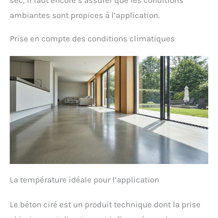
jardin ou l'atelier. Il est aussi parfait pour le
ambiantes sont propices à l’application.
nettoyage de l'intérieur des voitures ou lors de
travaux de rénovation Composants inclus :
l'aspirateur multifonction WD 3 S V-17420 de
Prise en compte des conditions climatiques
Kärcher, un filtre cartouche, un sachet filtre ouate,
un suceur sol et fentes, le flexible d'aspiration et 2
tubes d'aspiration
La température idéale pour l’application
Le béton ciré est un produit technique dont la prise