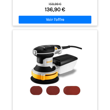
offre des performances robustes avec un faible
159,99 €
bruit, une efficacité élevée et une longue durée de
136,90 €
vie. Avec une vitesse maximale de 10 000 tr/min et
un grand diamètre d'orbite de 5 mm, elle assure
des résultats de ponçage lisses et professionnels
sur divers matériaux. Kit de ponçage complet : cette
ponceuse électrique est livrée avec des tampons de
ponçage interchangeables de 5 et 6 pouces/127 et
152 mm, s'adaptant facilement à diverses tâches de
ponçage. Il comprend également 20 papiers de
verre de différents grains, allant de 80 à 320,
s'attaquant sans effort à différentes surfaces telles
que le bois, le métal, les murs, le mastic de voiture,
la peinture, etc. Contrôle de précision à 6 vitesses :
avec 6 vitesses disponibles allant de 4 000 à 10 000
tr/min, notre ponceuse orbitale électrique s'adapte
à chaque tâche avec précision et facilité. Que vous
travailliez sur des surfaces délicates nécessitant
un polissage doux ou que vous ayez besoin d'un
ponçage à grande vitesse pour un retrait rapide du
matériau, cette ponceuse à main offre des résultats
professionnels. Sécurité renforcée : cette ponceuse
orbitale électrique aléatoire est dotée d'une
fonction « arrêt instantané » qui arrête la rotation