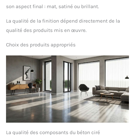
prise en main ergonomique pour la main gauche et
son aspect final : mat, satiné ou brillant.
la main droite. Les faibles vibrations assurent une
prise stable et confortable, minimisant la fatigue
de la main et améliorant le contrôle pendant
La qualité de la finition dépend directement de la
l'utilisation.
qualité des produits mis en œuvre.
Choix des produits appropriés
La qualité des composants du béton ciré