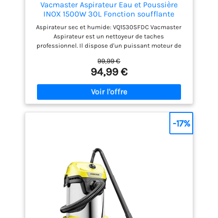
Vacmaster Aspirateur Eau et Poussière
INOX 1500W 30L Fonction soufflante
Aspirateur sec et humide: ‎VQ1530SFDC Vacmaster
Aspirateur est un nettoyeur de taches
professionnel. Il dispose d'un puissant moteur de
1500W avec un niveau sonore de ‎87dB, 30L Filtre à
99,99 €
cartouche jetable pour, Idéal pour enlever
94,99 €
efficacement la saleté de votre maison et comme
aspirateur industriel professionnel,aspirateur
atelier Idéal pour les animaux de compagnie:
Particulièrement adapté aux personnes allergiques
et aux ménages avec des animaux ; profondeur des
fibres et propreté hygiénique sur les surfaces
-17%
textiles, par exemple : rembourrage, tapis, matelas,
sièges de voiture Aspirateur puissante: avec une
puissance de 1500 W, l'aspirateur multifonction
aspire entièrement la poussière fine et épaisse. La
fonction soufflerie permet de nettoyer facilement
les surfaces; Aspirateur en Cuisine et Maison:
Basculez facilement entre le mode tapis et le mode
sol dur. Fonction de soufflage: En insérant le tuyau
d'aspiration dans le connecteur de sortie, le vide
est transformé en un puissant ventilateur.Alors que