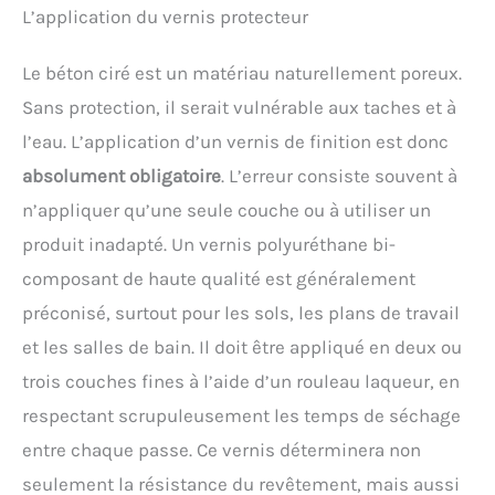
L’application du vernis protecteur
s'adapte à chaque tâche avec précision et facilité.
Que vous travailliez sur des surfaces délicates
nécessitant un polissage doux ou que vous ayez
Le béton ciré est un matériau naturellement poreux.
besoin d'un ponçage à grande vitesse pour un
retrait rapide du matériau, cette ponceuse à main
Sans protection, il serait vulnérable aux taches et à
offre des résultats professionnels. Variété de grains
l’eau. L’application d’un vernis de finition est donc
pour une polyvalence accrue : cette ponceuse à
main électrique est livrée avec 10 papiers de verre
absolument obligatoire
. L’erreur consiste souvent à
de différents grains, allant de 80 à 320, s'attaquant
n’appliquer qu’une seule couche ou à utiliser un
sans effort à différentes surfaces telles que le bois,
le métal, les murs, le mastic de voiture, la peinture,
produit inadapté. Un vernis polyuréthane bi-
etc. Sécurité renforcée : notre ponceuse orbitale
électrique aléatoire est dotée d'une fonction « arrêt
composant de haute qualité est généralement
instantané » qui arrête la rotation lorsque la
préconisé, surtout pour les sols, les plans de travail
poignée est relâchée, offrant ainsi une sécurité
accrue pendant le fonctionnement. Elle comprend
et les salles de bain. Il doit être appliqué en deux ou
également un connecteur anti-poussière et un
tuyau, permettant une connexion facile à un
trois couches fines à l’aide d’un rouleau laqueur, en
aspirateur pour une collecte efficace de la
respectant scrupuleusement les temps de séchage
poussière. Conception ergonomique : la ponceuse
électrique pour le travail du bois est compacte et
entre chaque passe. Ce vernis déterminera non
légère, offrant une expérience de ponçage fluide et
seulement la résistance du revêtement, mais aussi
sans effort. Sa conception symétrique offre une