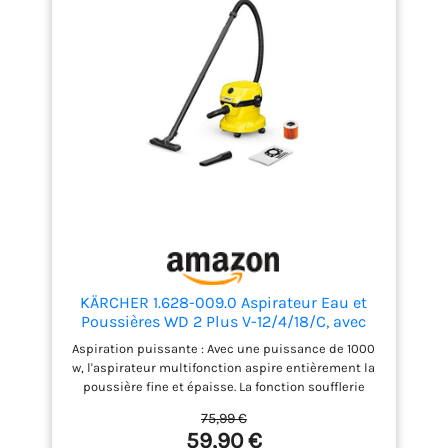
KÄRCHER 1.628-009.0 Aspirateur Eau et
Poussières WD 2 Plus V-12/4/18/C, avec
Filtre Cartouche, Sachet Filtre Ouate, 1000
Aspiration puissante : Avec une puissance de 1000
W, Cuve PVC : 12 l, Tube d'Aspiration : 1,8 m,
w, l'aspirateur multifonction aspire entièrement la
Suceur Sol/Fentes, Jaune
poussière fine et épaisse. La fonction soufflerie
permet de nettoyer facilement les surfaces Filtre
75,99 €
cartouche : Grce au filtre cartouche, le wd 2 plus v-
59,90 €
12418c peut aspirer aussi bien la poussière humide