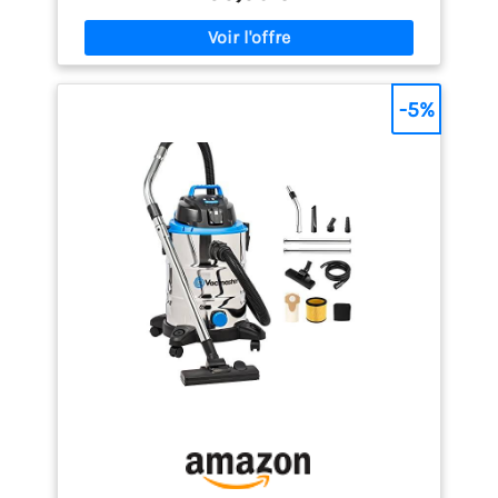
que sèche sans avoir à changer le filtre entre les
deux Design pratique : L'aspirateur wd 2 plus
dispose d'une cuve en pvc de 12 litres, d'un flexible
d'aspiration de 1, 8 mètre et de possibilités de
rangement pour les accessoires, le cble et le
-5%
flexible Utilisation : L'aspirateur eau et poussière
est robuste et polyvalent. Il peut être utilisé dans la
maison, le garage et l'atelier ou encore pour le
nettoyage de l'intérieur des voitures Composants
inclus : L'aspirateur eau et poussière wd 2 plus avec
un filtre cartouche, un sachet filtre ouate, un
suceur sol et fente, le flexible d'aspiration et 2
tubes d'aspiration