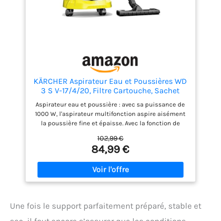
la fonction de soufflerie supplémentaire se branche
sur le port d'échappement pour faciliter le balayage.
KÄRCHER Aspirateur Eau et Poussières WD
3 S V-17/4/20, Filtre Cartouche, Sachet
Ouate, 1000 W, Cuve en Acier Inoxydable :
Aspirateur eau et poussière : avec sa puissance de
17 l, Tube d'Aspiration : 2 m, Fonction
1000 W, l'aspirateur multifonction aspire aisément
Soufflerie, Suceur Sol/Fentes
la poussière fine et épaisse. Avec la fonction de
soufflerie, les feuilles sont faciles à nettoyer
102,99 €
Aspirateur avec filtre à eau : le WD 3 S V-17420 est
84,99 €
équipé d'un filtre cartouche. Il permet d'aspirer la
poussière humide et sèche en même temps sans
avoir à changer le filtre Design pratique :
l'aspirateur WD 3 dispose d'une cuve en acier
inoxydable de 17 litres, d'un flexible d'aspiration de
2 mètres et de possibilités de rangement pour
Une fois le support parfaitement préparé, stable et
accessoires, cble et flexible Plusieurs utilisations :
l'aspirateur est idéal pour nettoyer la maison, le
sec, il faut encore s’assurer que les conditions