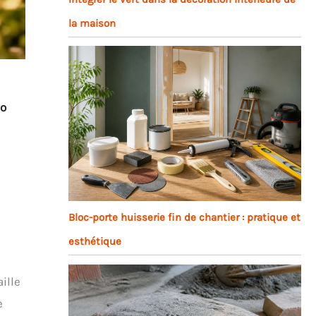
la maison
co
Bloc-porte huisserie fin de chantier : pratique et
esthétique
ille
e