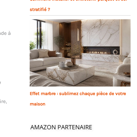
stratifié ?
nde à
u
Effet marbre : sublimez chaque pièce de votre
ire,
maison