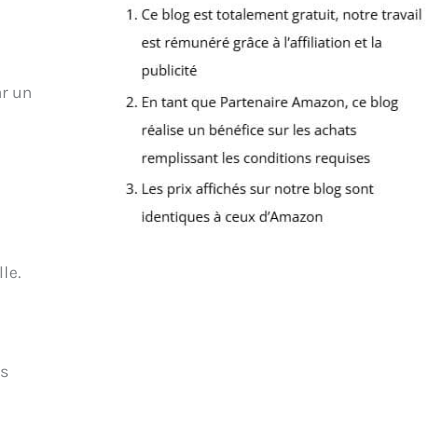
r un
le.
es