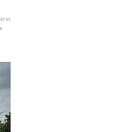
et et
re