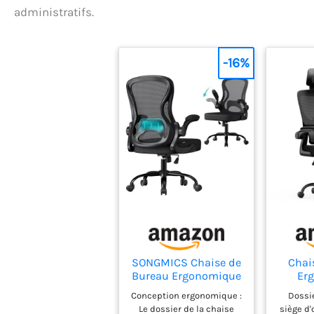
administratifs.
-16%
SONGMICS Chaise de
Chai
Bureau Ergonomique
Er
Pivotante, en Maille,
Fauteu
Conception ergonomique :
Dossi
Fauteuil de Bureau,
Suppor
Le dossier de la chaise
siège d