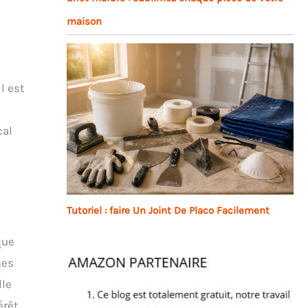
maison
l est
cal
Tutoriel : faire Un Joint De Placo Facilement
que
mes
lle
érêt