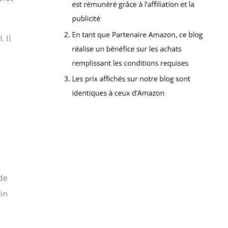
 Il
de
in