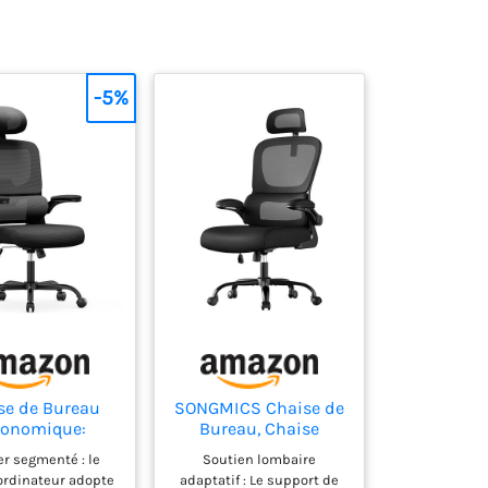
-5%
se de Bureau
SONGMICS Chaise de
gonomique:
Bureau, Chaise
il Bureau avec
Ergonomique, avec
er segmenté : le
Soutien lombaire
t Lombaire en
Tissu en Maille
'ordinateur adopte
adaptatif : Le support de