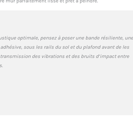
e mur parfaitement lisse et prêt à peindre.
ustique optimale, pensez à poser une bande résiliente,
un
 adhésive
, sous les rails du sol et du plafond avant de les
a transmission des vibrations et des bruits d’impact entre
s.