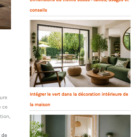
conseils
Intégrer le vert dans la décoration intérieure de
eure
la maison
e ce
tion,
t de