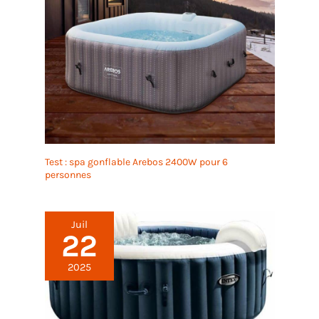
nm garantit des
performances élevées pour
les entraînements de
foreuse sans fil. 25 + 1
réglage du couple et
protection du couple, peut
être ajusté en fonction de
la scène pour éviter
d'endommager les objets
en raison d'un couple
Test : spa gonflable Arebos 2400W pour 6
excessif; 2 vitesses: basse
personnes
vitesse (0 - 400RPM)
haute vitesse (0 -
1600RPM) Conception
Réfléchie Des Détails: le
Juil
22
sens de rotation du foret
peut être commuté de
2025
manière flexible entre le
sens horaire et le sens
antihoraire; La boîte à
outils est légère et stable,