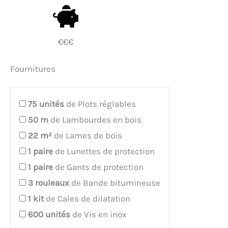
€€€
Fournitures
75
unités
de Plots réglables
50
m
de Lambourdes en bois
22
m²
de Lames de bois
1
paire
de Lunettes de protection
1
paire
de Gants de protection
3
rouleaux
de Bande bitumineuse
1
kit
de Cales de dilatation
600
unités
de Vis en inox