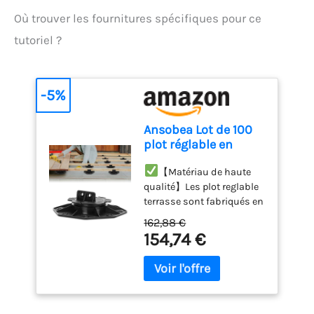
Où trouver les fournitures spécifiques pour ce
tutoriel ?
-5%
Ansobea Lot de 100
plot réglable en
hauteur (18-30 mm)
terrasse bois
【Matériau de haute
lambourde pour
qualité】Les plot reglable
dalles de terrasse,
terrasse sont fabriqués en
sol, pierre &
polypropylène renforcé
162,88 €
carrelage
(PP) inodore et non
154,74 €
toxique, qui présente une
bonne résistance aux
intempéries et aux UV, ce
qui garantit une
utilisation durable et une