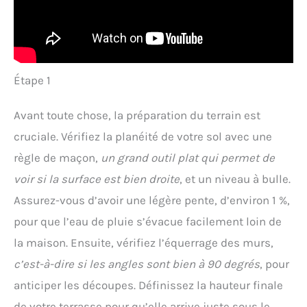
Étape 1
Avant toute chose, la préparation du terrain est
cruciale. Vérifiez la planéité de votre sol avec une
règle de maçon,
un grand outil plat qui permet de
voir si la surface est bien droite
, et un niveau à bulle.
Assurez-vous d’avoir une légère pente, d’environ 1 %,
pour que l’eau de pluie s’évacue facilement loin de
la maison. Ensuite, vérifiez l’équerrage des murs,
c’est-à-dire si les angles sont bien à 90 degrés
, pour
anticiper les découpes. Définissez la hauteur finale
de votre terrasse pour qu’elle arrive juste sous le