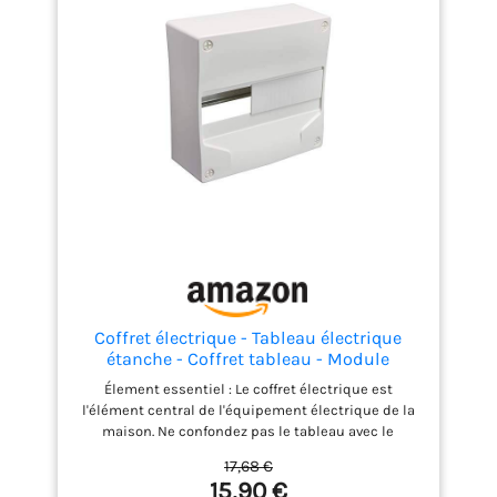
Coffret électrique - Tableau électrique
étanche - Coffret tableau - Module
électrique - Coffret vide - DEBFLEX Coffret
Élement essentiel : Le coffret électrique est
Modulaire Vide 1 Rangée 13 modules
l'élément central de l'équipement électrique de la
250X240X103mm Blanc
maison. Ne confondez pas le tableau avec le
compteur électrique utilisé pour mesurer
17,68 €
l'électricité. Chaque rangée du boîtier de
15,90 €
distribution pré-équipé est équipée d'un