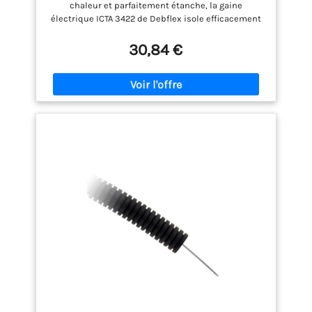
chaleur et parfaitement étanche, la gaine
électrique ICTA 3422 de Debflex isole efficacement
les fils et câbles électriques Indispensable : Les
câbles et les fils sont les composants de base de la
30,84 €
boîte à outils d'un électricien. Ils sont utilisés pour
construire des circuits d'alimentation électrique
dans toute la maison - Précaution d'emploi : Choisir
la section - la longueur du circuit et la nature du
circuit pour une installation assurée Domaine
d'Application : la gaine électrique ICTA peut être
posée en montage apparent ou encastré dans les
installations d'électricité des bâtiments
d’habitation Spécifités Techniques : Avec tire fil -
Diamètre de 16 - Longueur 25 mètres Garantie et
satisfaction : Nous nous engageons pour vous offrir
un service client chaleureux et de répondre à vos
éventuelles questions. Votre satisfaction est notre
priorité !