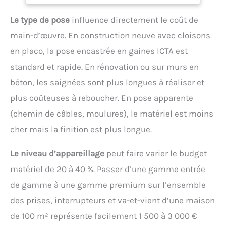
la section - la longueur du circuit et la nature du
circuit pour une installation assurée Domaine
Le type de pose
influence directement le coût de
d'Application : la gaine électrique ICTA peut être
posée en montage apparent ou encastré dans les
main-d’œuvre. En construction neuve avec cloisons
installations d'électricité des bâtiments
d’habitation Spécifités Techniques : Avec tire fil -
en placo, la pose encastrée en gaines ICTA est
Diamètre de 20 - Longueur 25 mètres Garantie et
standard et rapide. En rénovation ou sur murs en
satisfaction : Nous nous engageons pour vous offrir
un service client chaleureux et de répondre à vos
béton, les saignées sont plus longues à réaliser et
éventuelles questions. Votre satisfaction est notre
plus coûteuses à reboucher. En pose apparente
priorité !
(chemin de câbles, moulures), le matériel est moins
cher mais la finition est plus longue.
Le niveau d’appareillage
peut faire varier le budget
matériel de 20 à 40 %. Passer d’une gamme entrée
de gamme à une gamme premium sur l’ensemble
des prises, interrupteurs et va-et-vient d’une maison
de 100 m² représente facilement 1 500 à 3 000 €