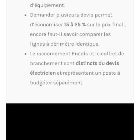
d’équipement.
Demander plusieurs devis permet
d’économiser
15 à 25 %
sur le prix final ;
encore faut-il savoir comparer les
lignes à périmètre identique.
Le raccordement Enedis et le coffret de
branchement sont
distincts du devis
électricien
et représentent un poste à
budgéter séparément.