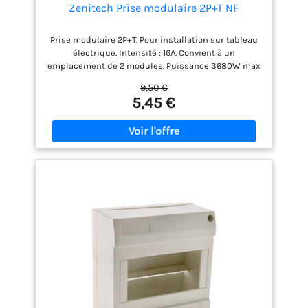
renvoient aux normes européennes. L' engagement
Zenitech Prise modulaire 2P+T NF
d’une assurance de qualité constante et contrôlée
par des spécialistes Garantie et satisfaction : Nous
Prise modulaire 2P+T. Pour installation sur tableau
nous engageons pour vous offrir un service client
électrique. Intensité : 16A. Convient à un
chaleureux et de répondre à vos éventuelles
emplacement de 2 modules. Puissance 3680W max
questions. Votre satisfaction est notre priorité !
sous 230V/50Hz
9,50 €
5,45 €