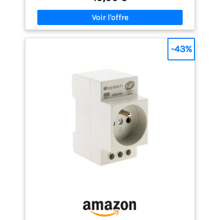
interrupteur différentiel. Il comprend également le
nombre minimum de disjoncteurs requis pour une
installation électrique régulière Protection et
sécurité : Le coffret a pour fonction de concentrer la
distribution du courant dans toutes les pièces et
-43%
les appareils électriques de la maison. En
regroupant tous les circuits en un même point, le
coffret électrique facilite la déconnexion et la
protection des circuits. Le tableau doit être placé
haut et souvent placé dans une armoire pour éviter
l'humidité et les enfants Support de fixation : Le
coffret électrique est un support de fixation de
l'équipement. Parmi ces derniers, il y a des
disjoncteurs, des interrupteurs différentiels et
même des contacteurs de nuit. Comme tout
équipement électrique ailleurs, le coffret électrique
possède également des paramètres qui vous
permettent d'évaluer sa protection Spécificités :
Coffret vide en polystyrène - 1 rangée - 13 modules -
IP20 - Résistant au feu - Résistant aux chocs -
Resistant aux UV - Température de fonctionnement :
-5°C à 50°C - L’ensemble de nos produits est
conforme aux dispositions des directives qui