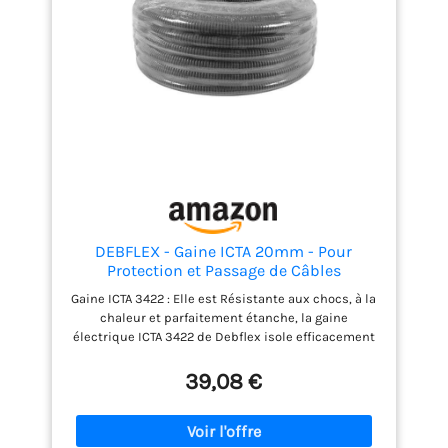
DEBFLEX - Gaine ICTA 20mm - Pour
Protection et Passage de Câbles
Electriques - Pose Apparente ou Encastrée
Gaine ICTA 3422 : Elle est Résistante aux chocs, à la
dans les Cloisons - Gris - 25 mètres
chaleur et parfaitement étanche, la gaine
électrique ICTA 3422 de Debflex isole efficacement
les fils et câbles électriques Indispensable : Les
câbles et les fils sont les composants de base de la
39,08 €
boîte à outils d'un électricien. Ils sont utilisés pour
construire des circuits d'alimentation électrique
dans toute la maison - Précaution d'emploi : Choisir