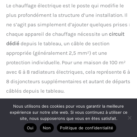
Le chauffage électrique est le poste qui modifie le
plus profondément la structure d’une installation. Il
ne s’agit pas simplement d’ajouter quelques prises :
chaque appareil de chauffage nécessite un
circuit
dédié
depuis le tableau, un câble de section
appropriée (généralement 2,5 mm²) et une
protection individuelle. Pour une maison de 100 m²
avec 6 à 8 radiateurs électriques, cela représente 6 à
8 disjoncteurs supplémentaires et autant de départs
câblés depuis le tableau.
Conséquence directe : le tableau doit être
Nous utilisons des cookies pour vous garantir la meilleure
expérience sur notre site web. Si vous continuez à utiliser ce
dimensionné en conséquence
. Un tableau standard
site, nous supposerons que vous en êtes satisfait.
3-4 rangées peut suffire sans chauffage électrique ;
Oui
Non
Politique de confidentialité
avec chauffage, on passe souvent à un tableau 4