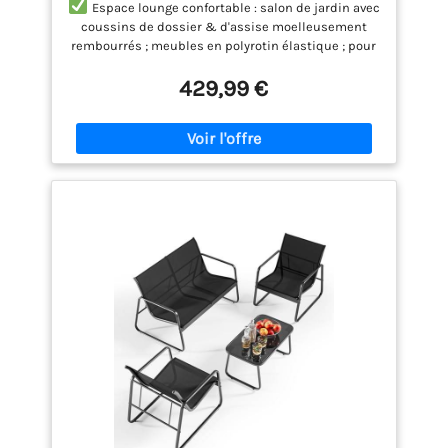
Espace lounge confortable : salon de jardin avec
Salon avec Table & Coussins - pour
coussins de dossier & d'assise moelleusement
Jardin, Balcon, terrasse - Crème/Sable
rembourrés ; meubles en polyrotin élastique ; pour
un grand confort pendant de nombreuses heures
429,99 €
Meubles résistants aux intempéries : salon en
toile de polyrotin & acier à revêtement poudre ;
robuste & résistant aux intempéries ; housses
amovibles & lavables ; idéal pour une utilisation en
extérieur
Matériaux haute longévité : mobilier
de jardin à châssis en acier robuste (revêtement
poudre) ; résistant aux rayures et à l'usure ; pour
une capacité de charge élevée, jusqu'à 160 kg par
place assise
Design élégant : salon de jardin au
design rectiligne & au tressage en polyrotin
tendance ; aspect moderne & élégant ; très
estéhtique dans tout espace extérieur
Entretien facile : coin lounge en matériau facile
d'entretien ; le polyrotin se nettoie d'un simple
coup de chiffon humide ; plateau en verre facile à
nettoyer ; housses lavables en tissu polyester
robuste