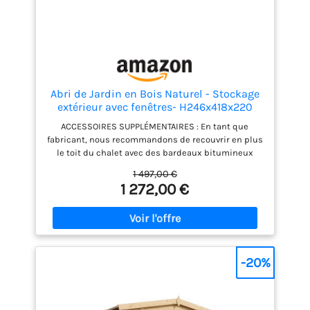
Abri de Jardin en Bois Naturel - Stockage
extérieur avec fenêtres- H246x418x220
cm/8 m² Hangar en Bois Naturel - Atelier
ACCESSOIRES SUPPLÉMENTAIRES : En tant que
Rangement Outils et vélos- TIMBELA
fabricant, nous recommandons de recouvrir en plus
M332
le toit du chalet avec des bardeaux bitumineux
hexagonal pour une protection fiable du toit et un
1 497,00 €
design exclusif de la maison. Vous trouverez la
1 272,00 €
sélection de bardeaux avec la description du
produit GRAND ABRI DE JARDIN. Un grand espace de
rangement avec une surface intérieure de 8 m2 et
un plafond de 246 cm. Beaucoup d'espace pour
ranger les outils, les vélos, les jouets et les
tondeuses à gazon. Désencombrez votre jardin pour
-20%
de bon et profitez plus que jamais de votre espace
extérieur. TRÈS IMPORTANT - INDIQUEZ VOTRE
NUMÉRO DE TÉLÉPHONE PORTABLE LORS DE LA