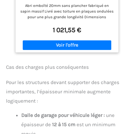
bois. Les deux fenêtres en Verre organique offrent
Abri emboîté 20mm sans plancher fabriqué en
luminosité et visibilité.Désolé pour le dérangement,
sapin massif Livré avec toiture en plaques ondulées
mais nous ne livrons pas en Corse en raison des
pour une plus grande longévité Dimensions
dimensions de la cargaison.
extérieures au sol (croisillon compris) 3.00m x
1.84m Dimensions extérieures hors tout 3.10m x
1 021,55 €
1.88m Surface hors tout: 5.83m2
Cas des charges plus conséquentes
Pour les structures devant supporter des charges
importantes, l’épaisseur minimale augmente
logiquement :
Dalle de garage pour véhicule léger :
une
épaisseur de
12 à 15 cm
est un minimum
requis.