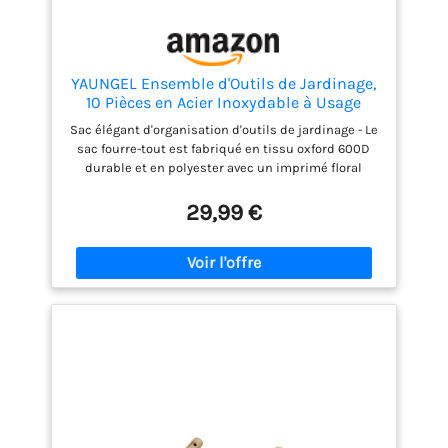
YAUNGEL Ensemble d'Outils de Jardinage,
10 Pièces en Acier Inoxydable à Usage
intensif avec poignée en Bois
Sac élégant d'organisation d'outils de jardinage - Le
antidérapante - Cadeaux pour Les
sac fourre-tout est fabriqué en tissu oxford 600D
Femmes et Les Hommes, Vert
durable et en polyester avec un imprimé floral
unique. Très grand espace pour ranger tous les
outils. Acier inoxydable durable - Les têtes en acier
29,99 €
inoxydable robuste peuvent résister aux racines,
aux roches et au sol les plus durs, plus robustes
que l'aluminium coulé/enrobé, pas besoin de
s'inquiéter de la rouille et de la rupture pendant la
taille, le creusement, le désherbage, etc. Le
processus de polissage miroir permet à l'outil
d'adhérer le moins possible à la terre et de se
nettoyer plus facilement. Poignée confortable - La
poignée bien conçue en bois de frêne s'adapte
facilement à votre main et réduira la douleur et la
fatigue de la main pendant le creusement, le
désherbage et la plantation. Le bas de la poignée