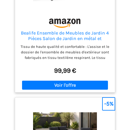
Bealife Ensemble de Meubles de Jardin 4
Pièces Salon de Jardin en métal et
textilène avec 3 Fauteuils et 1 Table en
Tissu de haute qualité et confortable : L'assise et le
Verre, Meubles Terrasse pour Patio, Jardin
dossier de l'ensemble de meubles d'extérieur sont
et Extérieur (Noir) (Lot de 4)
fabriqués en tissu textilène respirant. Le tissu
imperméable est résistant à la déchirure et sèche
rapidement, il est facile à nettoyer et convient
99,99 €
parfaitement à une utilisation en extérieur, ce qui
vous permet de rester toujours frais et confortable.
Structure solide et stable : L'ensemble de meubles
de patio est fabriqué à partir d'un cadre en acier
robuste et durable. La table en verre trempé peut
supporter un poids de 50 kg, et les fauteuils
-5%
simples et doubles peuvent supporter un poids de
150 kg/300 kg respectivement, vous pouvez donc
l'utiliser en toute confiance. Les pieds réglables à la
base permettent de compenser les inégalités du
sol et d'éviter les rayures. Conception ergonomique :