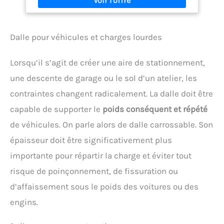
amovibles & lavables ; idéal pour une utilisation en
extérieur
Matériaux haute longévité : mobilier
de jardin à châssis en acier robuste (revêtement
poudre) ; résistant aux rayures et à l'usure ; pour
Dalle pour véhicules et charges lourdes
une capacité de charge élevée, jusqu'à 160 kg par
place assise
Design élégant : salon de jardin au
Lorsqu’il s’agit de créer une aire de stationnement,
design rectiligne & au tressage en polyrotin
tendance ; aspect moderne & élégant ; très
une descente de garage ou le sol d’un atelier, les
estéhtique dans tout espace extérieur
Entretien facile : coin lounge en matériau facile
contraintes changent radicalement. La dalle doit être
d'entretien ; le polyrotin se nettoie d'un simple
capable de supporter le
poids conséquent et répété
coup de chiffon humide ; plateau en verre facile à
nettoyer ; housses lavables en tissu polyester
de véhicules. On parle alors de dalle carrossable. Son
robuste
épaisseur doit être significativement plus
importante pour répartir la charge et éviter tout
risque de poinçonnement, de fissuration ou
d’affaissement sous le poids des voitures ou des
engins.