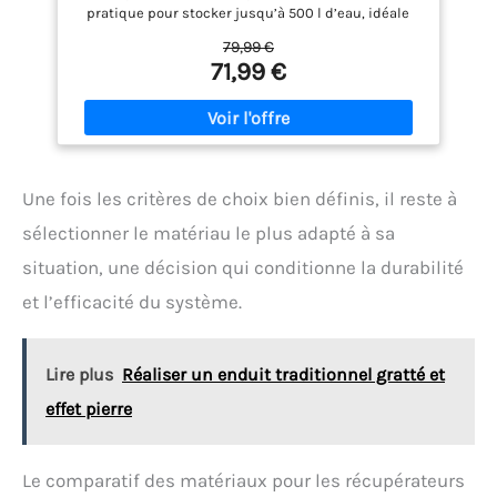
pratique pour stocker jusqu’à 500 l d’eau, idéale
pour irrigation jardin et diverses utilisations
79,99 €
domestiques [Matériaux durables] – Fabriqué en
71,99 €
tissu PVC 1000D, ce réservoir d’eau de pluie souple
est robuste et résistant aux intempéries – 8 tiges
de support en PVC de 20 mm de diamètre assurent
la stabilité [Caractéristiques techniques] – Avec un
embout déversoir, d’un interrupteur de sortie et
d’un robinet, ce récupérateur d’eau garantit une
Une fois les critères de choix bien définis, il reste à
utilisation facile et une prise aisée de l’eau
récupérée [Design flexible] – La citerne se plie
sélectionner le matériau le plus adapté à sa
aisément lorsqu’elle n’est pas utilisée, facilitant le
situation, une décision qui conditionne la durabilité
rangement – dimensions compactes de 80 cm de
diamètre et 98 cm de hauteur conviennent aux
et l’efficacité du système.
espaces réduits [Approche écologique] – Utiliser
cette citerne d’eau de pluie pliante réduit
l’empreinte de carbone et économise l’eau
communale – collecte d’eau de pluie est une
Lire plus
Réaliser un enduit traditionnel gratté et
pratique durable et plus responsable
effet pierre
Le comparatif des matériaux pour les récupérateurs