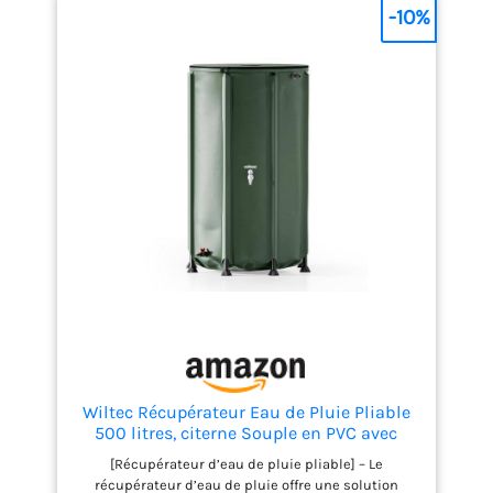
produits malins pour vous faciliter la vie lors de vos
-10%
activités extérieures. MARQUE FRANÇAISE :
expédition directe depuis notre entrepôt dans la
Loire
Wiltec Récupérateur Eau de Pluie Pliable
500 litres, citerne Souple en PVC avec
Fermeture éclair, Robinet et Couvercle,
[Récupérateur d’eau de pluie pliable] – Le
réservoir Irrigation Jardin
récupérateur d’eau de pluie offre une solution