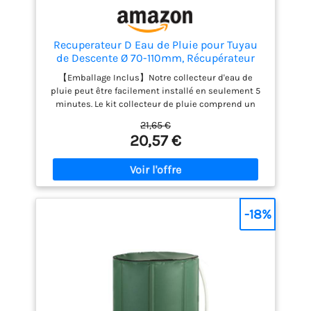
Recuperateur D Eau de Pluie pour Tuyau
de Descente Ø 70-110mm, Récupérateur
Eau de Pluie pour Toitures Jusqu'à 80 m²,
【Emballage Inclus】Notre collecteur d'eau de
Collecteur Eau de Pluie, Récupérateur
pluie peut être facilement installé en seulement 5
d'eau avec Accessoires de Montage
minutes. Le kit collecteur de pluie comprend un
inverseur de baril de pluie, une buse couronne de
21,65 €
haute qualité, un tuyau de 80 cm, des rondelles de
20,57 €
raccordement au réservoir, des vis et un manuel
d'instructions. 【Matériau Durable】Cet inverseur
de filtre de descente pluviale est fabriqué en PVC et
en caoutchouc de haute qualité, résistant à la
déchirure et antidérapant, robuste et durable pour
garantir une durabilité maximale. Convient à tous
-18%
les types de descentes pluviales, par exemple
galvanisées, en cuivre. Convertissez les conteneurs
en barils de pluie pour un système de collecte
d'eau. 【Extension multifonctionnelle】 Notre
collecteur d'eau de pluie convient aux descentes
pluviales de 70 à 110 mm et aux toits jusqu'à 80
mètres carrés (pour les tuyaux d'un diamètre de 70