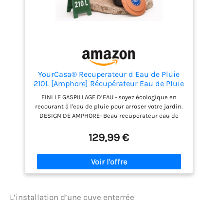
Marque allemande reconnue pour son savoir-faire
et son engagement écologique. Produit 100 %
recyclable, combinant innovation, design et
durabilité pour une gestion responsable de l’eau.
YourCasa® Recuperateur d Eau de Pluie
210L [Amphore] Récupérateur Eau de Pluie
- Récupérateur d'eau résistant au Gel en
FINI LE GASPILLAGE D’EAU - soyez écologique en
Plastique - recuperateur Eau de Pluie -
recourant à l'eau de pluie pour arroser votre jardin.
Reservoir Eau de Pluie (Terre Cuite)
DESIGN DE AMPHORE- Beau recuperateur eau de
pluie de style de style amphore avec une capacité
incroyable de 210 litres. Le cuve recuperation eau de
129,99 €
pluie est relativement étroit pour sa taille, ce qui
permet de gagner de la place tout en ayant un
aspect moderne. Longueur : 56 cm, largeur : 60 cm,
hauteur : 118 cm PLANTABLE- La jardinière
supplémentaire fournie permet aux fleurs de
pousser directement à la source d'eau. Non
L’installation d’une cuve enterrée
seulement c'est pratique, mais c'est aussi très
esthétique. RÉSISTANT AUX INTEMPÉRIES - le citerne
eau de pluie à eau est en plastique et est résistant