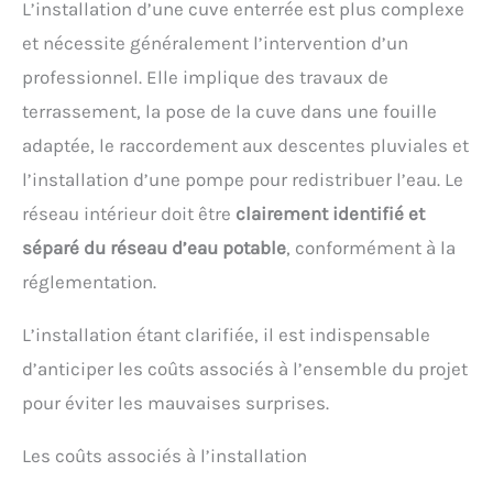
L’installation d’une cuve enterrée est plus complexe
au gel et aux UV. Toujours vider l'eau pour
l'hivernage. 2 RACCORDEMENT - le récupérateur d
et nécessite généralement l’intervention d’un
eau pluie possède 2 connecteurs pour
professionnel. Elle implique des travaux de
robinet/tuyaux d'eau de 3/4 ". Les tonneaux d’eau
de pluie sont livrés en ensemble avec un robinet et
terrassement, la pose de la cuve dans une fouille
une jardinière. cuve eau de fabriqué en Europe.
adaptée, le raccordement aux descentes pluviales et
l’installation d’une pompe pour redistribuer l’eau. Le
réseau intérieur doit être
clairement identifié et
séparé du réseau d’eau potable
, conformément à la
réglementation.
L’installation étant clarifiée, il est indispensable
d’anticiper les coûts associés à l’ensemble du projet
pour éviter les mauvaises surprises.
Les coûts associés à l’installation