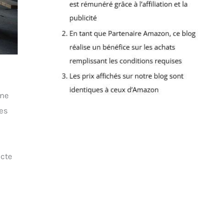
 ne
nes
à
ecte