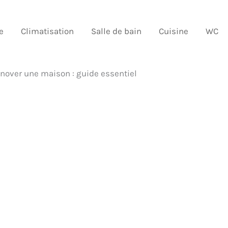
e
Climatisation
Salle de bain
Cuisine
WC
énover une maison : guide essentiel