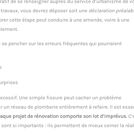
ratif de se renseigner auprès du service d’urbanisme de v
s travaux, vous devrez déposer soit une
déclaration préalab
norer cette étape peut conduire à une amende, voire à une
alement.
de se pencher sur les erreurs fréquentes qui pourraient
e
urprises
xcessif. Une simple fissure peut cacher un problème
r un réseau de plomberie entièrement à refaire. Il est esse
aque projet de rénovation comporte son lot d’imprévus
. C’
s sont si importants : ils permettent de mieux cerner la réal