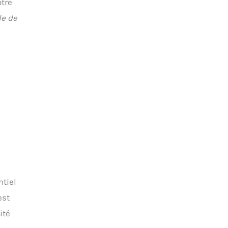
otre
le de
ntiel
est
ité