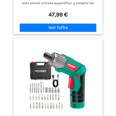
pour la Bricolage
sont encore utilisés aujourd'hui, y compris les
tournevis manuels pour serrer les vis. Cependant,
avec les progrès technologiques, les outils
47,99 €
électriques tels que perceuse visseuse sans fil
sont devenus très populaires. Ce puissant perceuse
visseuse sans fil repousse les limites des tournevis
traditionnels. Vous pouvez travailler plus
facilement et plus efficacement! Les Batteries de
Grande Capacité Sont la Base du Travail: 2*
2000mAh batteries sont couplées avec un chargeur
rapide de 2,0Ah et sont complètement chargées en
une heure. La batterie a été testée des milliers de
fois en laboratoire et vous n'avez pas à vous soucier
de la qualité de la batterie. La fonction de freinage
électronique protège efficacement la batterie et le
moteur dans des conditions de travail extrêmes.
Excellent Moteur Pour un Fonctionnement Stable:
un moteur adaptatif de haute qualité avec un
couple élevé de 42 nm garantit des performances
élevées pour les entraînements de foreuse sans fil.
25 + 1 réglage du couple et protection du couple,
peut être ajusté en fonction de la scène pour éviter
d'endommager les objets en raison d'un couple