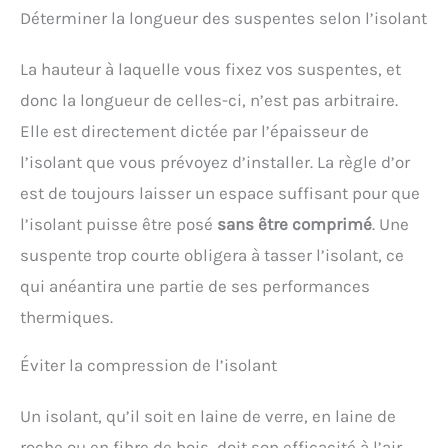
bouton ''OUTDOOR'' enfoncé pendant 3 secondes
Déterminer la longueur des suspentes selon l’isolant
pour activer le mode manuel, vous pouvez projeter
des lignes laser à n'importe quel angle. Répondez à
vos besoins d'alignement sous différents angles.
La hauteur à laquelle vous fixez vos suspentes, et
【Wide Application】lazer niveaux Vert 16 lignes
donc la longueur de celles-ci, n’est pas arbitraire.
laser de nivellement peut être commuté
individuellement par bouton ou télécommande. Le
Elle est directement dictée par l’épaisseur de
niveau laser 360 autonivelant est équipé d'un
support magnétique, d'un mini trépied, d'une base
l’isolant que vous prévoyez d’installer. La règle d’or
de levage et d'un adaptateur 3/8'', ce qui élargit
est de toujours laisser un espace suffisant pour que
l'utilisation de l'outil. Il peut être fixé sur des
trépieds, des carreaux de sol, des autocollants
l’isolant puisse être posé
sans être comprimé
. Une
muraux et des plafonds. 【Durable Design/Liste
suspente trop courte obligera à tasser l’isolant, ce
d'emballage】IP54 étanche/protégé contre les
intempéries pour vous assurer de travailler
qui anéantira une partie de ses performances
normalement et de manière stable dans des
conditions de travail complexes. 1xniveau laser 4D
thermiques.
16 lignes, 1x sac de transport, 1x chargeur, 1x support
de bande de roulement 1/4« , 1x support de bande
Éviter la compression de l’isolant
de roulement 5/8-20 », 1x fer mural, 1x manuel
d'utilisation, 1x télécommande, 1x plaque cible
verte, 1x support mural, 1x plateforme de levage, 2x
Un isolant, qu’il soit en laine de verre, en laine de
batteries 2400mAH，1x Trépied，1x Lunettes de
protection
roche ou en fibre de bois, doit son efficacité à l’air