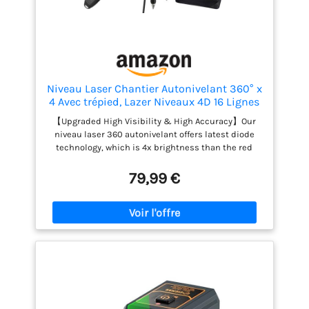
Niveau Laser Chantier Autonivelant 360° x
4 Avec trépied, Lazer Niveaux 4D 16 Lignes
Laser, Mode Impulsion ExtéRieur, 2 x
【Upgraded High Visibility & High Accuracy】Our
Batterie, Nivellement Automatique,
niveau laser 360 autonivelant offers latest diode
Support Rotatif, Télécommande
technology, which is 4x brightness than the red
beam and increased accuracy. Le niveau laser 4D
offre une couverture de nivellement circulaire avec
79,99 €
une précision de ±1/10 in à 8ft et une plage de
travail maximale de 100ft. La luminosité peut être
réglée de 1% à 100%. Niveau de sécurité II, puissance
de sortie <1mW, convient pour l'intérieur et
l'extérieur. 【Un laser chantiermis à jour 4x 360°】
4D niveau laser 360 autonivelant avec 2x360° LIGNE
HORIZONTALE & 2x360°LIGNES VERTICALES couvrent
le sol, le mur, le plafond autour de la pièce. Le
niveau laser permet une couverture complète de
l'ensemble de la pièce et de compléter la