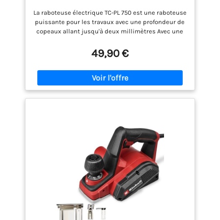
La raboteuse électrique TC-PL 750 est une raboteuse
puissante pour les travaux avec une profondeur de
copeaux allant jusqu'à deux millimètres Avec une
puissance de 750 W et un régime de ralenti de 16
000 tr / min, la raboteuse TC-PL 750 s'attaque
49,90 €
efficacement aux surfaces en bois et permet au
bricoleurs d’effectuer un travail précis Pour des
résultats optimaux, elle possède une grande lame
La raboteuse dispose d’un patin de repos
automatique qui vous garantit un stationnement
en toute sécurité et protège la pièce contre les
dommages involontaires La semelle en aluminium
massif aide l'utilisateur à obtenir des résultats
plats La poignée ergonomique « softgrip » tient
fermement dans la main et permet à la raboteuse
électrique de travailler sans fatigue, même dans le
cadre de projets exigeants La poignée souple
permet également une manipulation sûre et facile
Une butée parallèle, une butée parallèle de feuillure
et un fer réversible en carbure (réversible) Sont
inclus dans la livraison