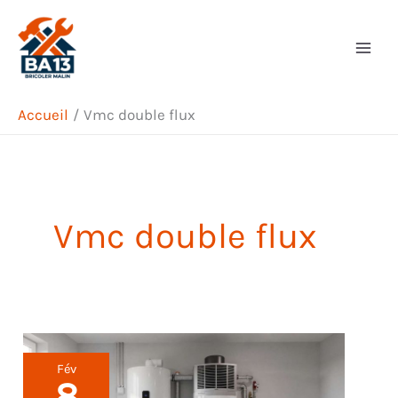
Aller
Rechercher
au
contenu
Accueil
Vmc double flux
Vmc double flux
Fév
8