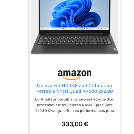
Lenovo FullHD 15,6 Zoll Ordinateur
Portable (Intel Quad N4500 2x2.80
GHz, 8 Go DDR4, 256 Go SSD, Intel
L'ordinateur portable Lenovo est équipé d'un
UHD, HDMI, BT, USB 3.0, Webcam,
processeur Intel Celeron N4500 Quad Core
WLAN, Windows 11, Clavier AZERTY
2x2.80 GHz, qui offre des performances plus
[français]) #8510
que suffisantes pour le bureau, le travail à
domicile et les jeux Un grand SSD de 256 Go
333,00 €
offre plus d'espace qu'il n'en faut pour vos
données et vos applications. Particularités :