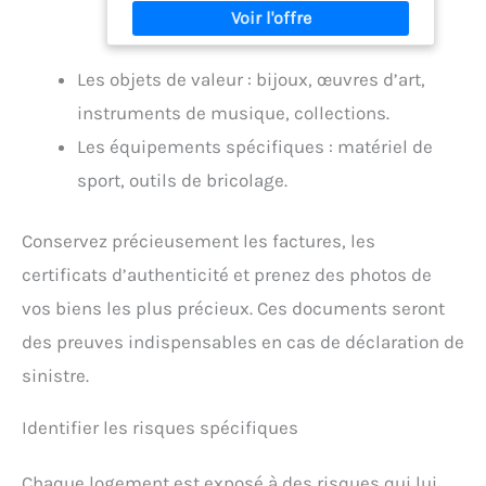
poids super léger de 2,2 kg, refroidissement
silencieux, écran Full-HD, 16 Go de RAM
DDR4, webcam, HDMI, prise casque,
Les objets de valeur : bijoux, œuvres d’art,
microphone, USB 3.0 Windows 11 Prof. 64 bits
est complètement installé avec tous les
instruments de musique, collections.
pilotes, ainsi qu'un pack Microsoft Office en
version complète.
Les équipements spécifiques : matériel de
sport, outils de bricolage.
Conservez précieusement les factures, les
certificats d’authenticité et prenez des photos de
vos biens les plus précieux. Ces documents seront
des preuves indispensables en cas de déclaration de
sinistre.
Identifier les risques spécifiques
Chaque logement est exposé à des risques qui lui