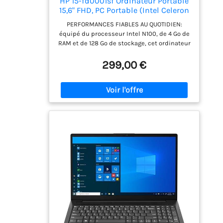
HP 15-fd0001sf Ordinateur Portable
15,6" FHD, PC Portable (Intel Celeron
N100, RAM 4 Go, UFS 128 Go, Intel
PERFORMANCES FIABLES AU QUOTIDIEN:
UHD Graphics, Windows 11), Laptop
équipé du processeur Intel N100, de 4 Go de
Gris, AZERTY, Microsoft 365
RAM et de 128 Go de stockage, cet ordinateur
Personnel 12 Mois Inclus
portable offre des performances réactives
pour le multitâche. ÉCRAN FHD ANTIREFLET :
299,00 €
profitez d’une image nette et détaillée sur
un grand écran Full HD de 15,6" (1920 x 1080).
Plus de 2 millions de pixels pour une
expérience visuelle confortable sans reflets
gênants. CONNECTIVITÉ SANS LIMITES : que
ce soit en filaire (USB, HDMI, USB-C) ou sans
fil (Wi-Fi, Bluetooth), profitez d’une
connexion rapide et simple pour rester
productif partout. EPEAT Gold : les produits
certifiés EPEAT Gold sont les mieux classés
et répondent à tous les critères requis par
EPEAT. CONÇU POUR VOTRE MOBILITÉ:
Appréciez la liberté et la flexibilité où que
vous soyez grâce à une batterie d'autonomie
plus longue, ainsi qu'à une mémoire et un
stockage généreux