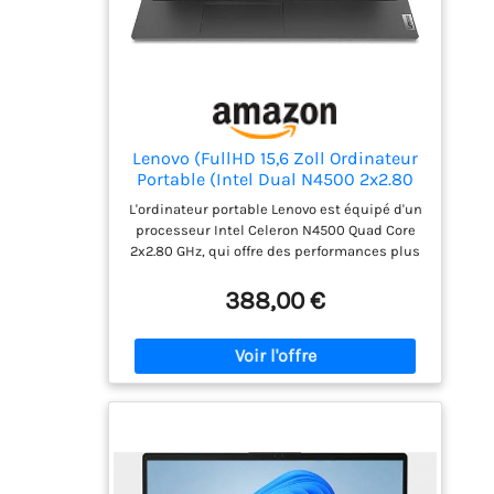
Lenovo (FullHD 15,6 Zoll Ordinateur
Portable (Intel Dual N4500 2x2.80
GHz, 16 Go DDR4, 512 Go SSD, Intel
L'ordinateur portable Lenovo est équipé d'un
UHD, HDMI, BT, USB 3.0, Webcam,
processeur Intel Celeron N4500 Quad Core
WLAN, Windows 11, Clavier AZERTY
2x2.80 GHz, qui offre des performances plus
[français]) #8265
que suffisantes pour le bureau, le travail à
domicile et les jeux Un grand SSD de 512 Go
388,00 €
offre plus d'espace qu'il n'en faut pour vos
données et vos applications. Particularités :
poids super léger de 2,2 kg, refroidissement
silencieux, écran Full-HD, 16 Go de RAM
DDR4, webcam, HDMI, prise casque,
microphone, USB 3.0 Windows 11 Prof. 64 bits
est complètement installé avec tous les
pilotes, ainsi qu'un pack Microsoft Office en
version complète.