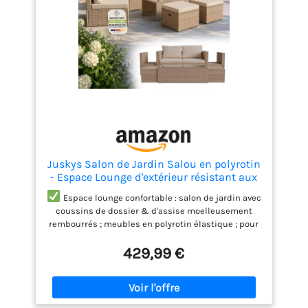
Juskys Salon de Jardin Salou en polyrotin
- Espace Lounge d'extérieur résistant aux
intempéries pour 6 Personnes - Coin
Espace lounge confortable : salon de jardin avec
Salon avec Table & Coussins - pour
coussins de dossier & d'assise moelleusement
Jardin, Balcon, terrasse - Crème/Sable
rembourrés ; meubles en polyrotin élastique ; pour
un grand confort pendant de nombreuses heures
429,99 €
Meubles résistants aux intempéries : salon en
toile de polyrotin & acier à revêtement poudre ;
robuste & résistant aux intempéries ; housses
amovibles & lavables ; idéal pour une utilisation en
extérieur
Matériaux haute longévité : mobilier