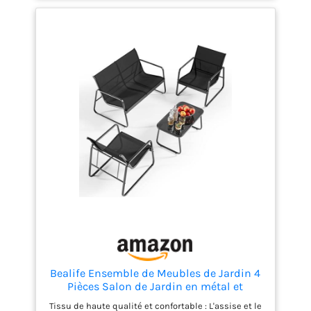
de jardin à châssis en acier robuste (revêtement
poudre) ; résistant aux rayures et à l'usure ; pour
une capacité de charge élevée, jusqu'à 160 kg par
place assise
Design élégant : salon de jardin au
design rectiligne & au tressage en polyrotin
tendance ; aspect moderne & élégant ; très
estéhtique dans tout espace extérieur
Entretien facile : coin lounge en matériau facile
d'entretien ; le polyrotin se nettoie d'un simple
coup de chiffon humide ; plateau en verre facile à
nettoyer ; housses lavables en tissu polyester
robuste
Bealife Ensemble de Meubles de Jardin 4
Pièces Salon de Jardin en métal et
textilène avec 3 Fauteuils et 1 Table en
Tissu de haute qualité et confortable : L'assise et le