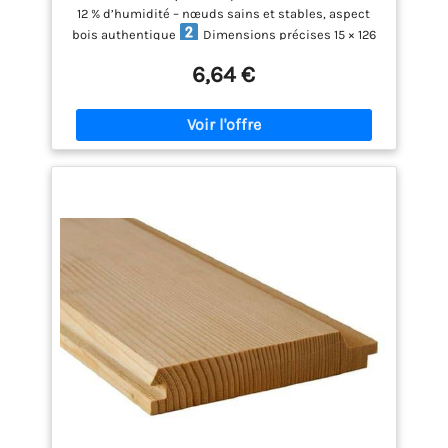
12 % d’humidité – nœuds sains et stables, aspect
bois authentique
Dimensions précises 15 × 126
× 2000 mm (120 mm utile) – env. 0,24 m² de
6,64 €
couverture par lame
Utilisation intérieure &
extérieure abritée Lambris, sous-toiture, bardage
léger, ruches, sauna, abri de jardin et
aménagement intérieur
Pose simple rainure-
languette Assemblage propre et solide – montage
rapide sans matériel professionnel
Conditionnement économique Prix pour 1 lame –
jusqu’à 15 lames par colis (3,6 m² utile) sans
supplément transport