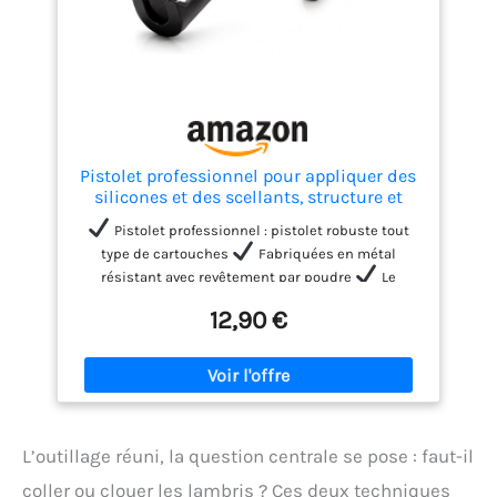
Pistolet professionnel pour appliquer des
silicones et des scellants, structure et
mécanique en métal. Prend en charge des
Pistolet professionnel : pistolet robuste tout
pressions jusqu'à 164 kg
type de cartouches
Fabriquées en métal
résistant avec revêtement par poudre
Le
mécanisme silencieux empêche le bruit lorsque
12,90 €
vous appuyez sur la gâchette ; le mécanisme anti-
goutte rétracte la tige de poussée, bloquant le flux
du mastic
Idéal pour appliquer le mastic sur
les fenêtres, portes, éviers, baignoires, sols et très
lattes, ce pistolet vous aidera de manière rapide et
pratique. Idéal pour les professionnels et les
amateurs de bricolage.
Extrusion contrôlée et
L’outillage réuni, la question centrale se pose : faut-il
précise, dans les 5-7 mm de course.
coller ou clouer les lambris ? Ces deux techniques