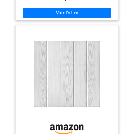
polystyrène extrudé (XPS), une mousse légère
similaire au styromousse. Dimensions : 100 x 16,7
cm, épaisseur : 3 mm. Faciles à manipuler et
installer.
INSTALLATION FACILE – Aucun outil
spécial requis ! Pose rapide avec de la colle de
montage. Parfait pour transformer un espace sans
travaux lourds ni rénovations complexes.
REMARQUES IMPORTANTES – Non adapté aux salles
de bains ou cuisines, sensible à la chaleur et à la
vapeur. Garder une distance de 100 cm des flammes
ouvertes ou utiliser une protection en verre.
PROTECTION DÉCORATIVE – Offre une isolation
thermique et acoustique minimale, principalement
conçue pour la décoration murale. Les couleurs
peuvent légèrement varier selon l'affichage de
l'écran.