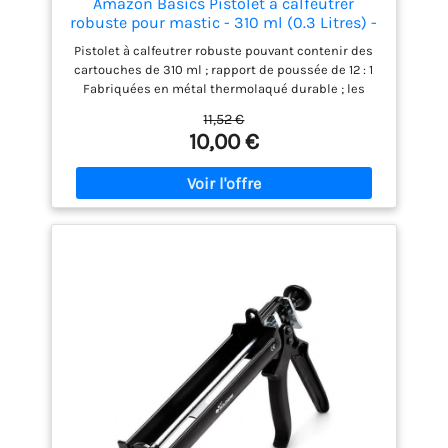
Amazon Basics Pistolet à calfeutrer
robuste pour mastic - 310 ml (0.3 Litres) -
Rapport de poussée 12:1, manche en
Pistolet à calfeutrer robuste pouvant contenir des
aluminium avec support antidérapant en
cartouches de 310 ml ; rapport de poussée de 12 : 1
plastique, Bleu/Gris
Fabriquées en métal thermolaqué durable ; les
cartouches peuvent tourner selon les besoins grâce
11,52 €
au cadre rotatif en acier du pistolet Poignée en
10,00 €
aluminium avec poignée de support en plastique et
gâchette en aluminium ; poignées ergonomiques
recouvertes de caoutchouc permettant une
utilisation confortable tout au long de la journée Le
mécanisme silencieux empêche le bruit de
grincement lorsque vous appuyez sur la gâchette ;
le mécanisme anti-goutte rétracte la tige de
poussée, ce qui arrête le flux de calfeutrage
Dimensions : 36 x 18.8 x 5.72 cm (LxWxH) Lorsque la
gâchette devient trop difficile à presser, le produit
d'étanchéité à l'intérieur peut être séché. N'appuyez
pas de force sur la gâchette et ne rechargez pas le
nouveau produit d'étanchéité Tenir à distance des
enfants