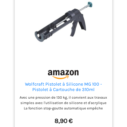
muraux et des plafonds. 【Durable Design/Liste
d'emballage】IP54 étanche/protégé contre les
intempéries pour vous assurer de travailler
normalement et de manière stable dans des
conditions de travail complexes. 1xniveau laser 4D
16 lignes, 1x sac de transport, 1x chargeur, 1x support
de bande de roulement 1/4« , 1x support de bande
de roulement 5/8-20 », 1x fer mural, 1x manuel
d'utilisation, 1x télécommande, 1x plaque cible
verte, 1x support mural, 1x plateforme de levage, 2x
batteries 2500mAH.
Wolfcraft Pistolet à Silicone MG 100 -
Pistolet à Cartouche de 310ml
Avec une pression de 130 kg, il convient aux travaux
simples avec l'utilisation de silicone et d'acrylique
La fonction stop-goutte automatique empêche
l'écoulement non souhaité du matériau pour des
résultats propres Squelette semi-ouvert pour
8,90 €
changer facilement la cartouche Pistolet à