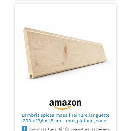
clôtures brise-vue, les soffites et les revêtements
en bois sur les façades de maison. Surface non
traitée, humidité du bois : environ 12 % – bois de
sapin de haute qualité en 1. Classement, idéal pour
un traitement individuel (huiler, lasurer ou
peindre).
Lambris épicéa massif rainure languette
200 x 12,6 x 1,5 cm – mur, plafond, sous-
toiture, bardage léger – 1 lame
Bois massif qualité 1 Épicéa naturel séché env.