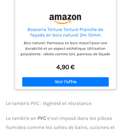
Boazeria Toiture Toiture Planche de
façade en bois naturel 2m 15mm
Bois naturel: Panneaux en bois massif pour une
durabilité et un aspect esthétique. Utilisation
polyvalente : idéale comme toit, panneau de façade
ou décoration intérieure. Montage facile et rapide
Aspect polyvalent : couleur bois naturel, adapté à
4,90 €
différents styles d'arrangement. Fonction : résistant
aux intempéries, convient aussi bien à l'intérieur
qu'à l'extérieur après la peinture
Le lambris PVC : légèreté et résistance
Le lambris en
PVC
s’est imposé dans les pièces
humides comme les salles de bains, cuisines et