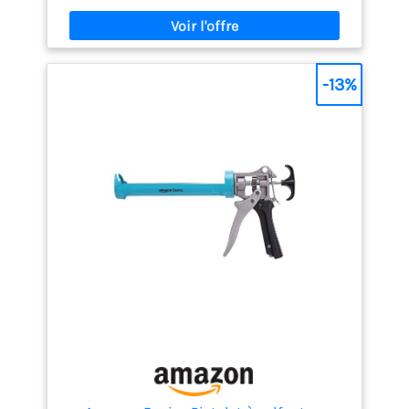
cartouche solide pour les travaux simples avec du
silicone et de l'acrylique wolfcraft, entreprise
allemande de plus de 70 ans, fabrique et produit
plus de 3 000 produits innovants chaque année
-13%