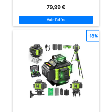
beam and increased accuracy. Le niveau laser 4D
offre une couverture de nivellement circulaire avec
79,99 €
une précision de ±1/10 in à 8ft et une plage de
travail maximale de 100ft. La luminosité peut être
réglée de 1% à 100%. Niveau de sécurité II, puissance
de sortie <1mW, convient pour l'intérieur et
l'extérieur. 【Un laser chantiermis à jour 4x 360°】
4D niveau laser 360 autonivelant avec 2x360° LIGNE
-18%
HORIZONTALE & 2x360°LIGNES VERTICALES couvrent
le sol, le mur, le plafond autour de la pièce. Le
niveau laser permet une couverture complète de
l'ensemble de la pièce et de compléter la
visualisation de la mise en page carrée. avec 2
batteries rechargeables 2400mAh, travailler jusqu'à
8 heures. 【Autocalage & mode manuel】Lorsque
l'angle d'inclinaison≤4°, le niveau laser de
nivellement se met automatiquement à niveau,
sinon il émettra continuellement des bips d'alarme
sonore. Une fois le pendule verrouillé, maintenez le
bouton ''OUTDOOR'' enfoncé pendant 3 secondes
pour activer le mode manuel, vous pouvez projeter
des lignes laser à n'importe quel angle. Répondez à
vos besoins d'alignement sous différents angles.
【Wide Application】lazer niveaux Vert 16 lignes