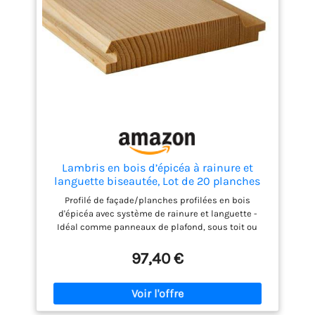
Lambris en bois d’épicéa à rainure et
languette biseautée, Lot de 20 planches
profilées en bois d'épicéa - 15 mm x 9,6 cm
Profilé de façade/planches profilées en bois
- Longueur : 2 m - Revêtement de toit et
d'épicéa avec système de rainure et languette -
façade
Idéal comme panneaux de plafond, sous toit ou
revêtement de façade pour l'intérieur et l'extérieur
couverts. Contenu de la livraison : 20 planches
97,40 €
profilées - environ 3,84 m² de matériau, dont
environ 3,6 m² de surface couverte efficace.
Utilisation polyvalente : convient pour les abris de
jardin, les carports, les saunas, les ruches, les