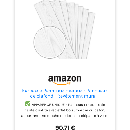
Eurodeco Panneaux muraux - Panneaux
de plafond - Revêtement mural -
Décoration murale - Aspect bois & aspect
APPARENCE UNIQUE – Panneaux muraux de
béton - En polystyrèn (20m², P02)
haute qualité avec effet bois, marbre ou béton,
apportant une touche moderne et élégante à votre
intérieur. Idéal pour le salon, la chambre ou le
90,71 €
bureau.
LÉGER & FLEXIBLE – Fabriqués en