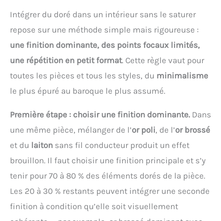
votre espace intérieur, avec une transmission de
Intégrer du doré dans un intérieur sans le saturer
lumière élevée, sans zones sombres. Cette
suspension fonctionne avec des designs
repose sur une méthode simple mais rigoureuse :
industriels, modernes et transitionnels. 【Bon
support après-vente】Nous offrons un service
une finition dominante, des points focaux limités,
après-vente professionnel de 1 an. Si vous recevez
une répétition en petit format
. Cette règle vaut pour
un globe en verre cassé, fissuré ou endommagé,
veuillez en informer le vendeur « KCO Lighting »,
toutes les pièces et tous les styles, du
minimalisme
nous pourrions vous envoyer un remplacement le
plus tôt possible.
le plus épuré au baroque le plus assumé.
Première étape : choisir une finition dominante.
Dans
une même pièce, mélanger de l’
or poli
, de l’
or brossé
et du
laiton
sans fil conducteur produit un effet
brouillon. Il faut choisir une finition principale et s’y
tenir pour 70 à 80 % des éléments dorés de la pièce.
Les 20 à 30 % restants peuvent intégrer une seconde
finition à condition qu’elle soit visuellement