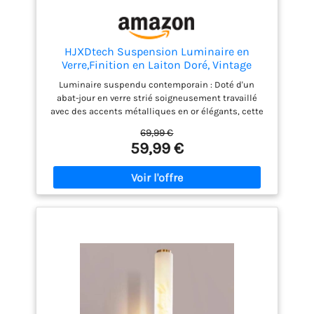
HJXDtech Suspension Luminaire en
Verre,Finition en Laiton Doré, Vintage
Lustre Suspendu Intérieur, Lampe
Luminaire suspendu contemporain : Doté d'un
Suspendue pour Salle à Manger Cuisine
abat-jour en verre strié soigneusement travaillé
Salon Chambre & Cuisine (Ambré, 20CM)
avec des accents métalliques en or élégants, cette
lampe suspendue apporte une touche d'élégance
69,99 €
moderne à tout espace. Dimension: diamètre de
59,99 €
l'abat-jour 20cm, hauteur 18cm, support en laiton
12cm, longueur de câble 120cm. Hauteur de
suspension ajustable : Un câble de suspension
ajustable de 150 cm (59 ") offre une flexibilité
d'installation exceptionnelle, garantissant un
positionnement parfait pour diverses
configurations architecturales et exigences de
design intérieur. Performance durable et
maintenance facile : Conçu avec des composants
en verre de qualité supérieure et en métal robuste,
avec un design de remplacement de la lampe sans
outils, ce luminaire combine une durabilité
exceptionnelle avec un entretien sans effort. Design