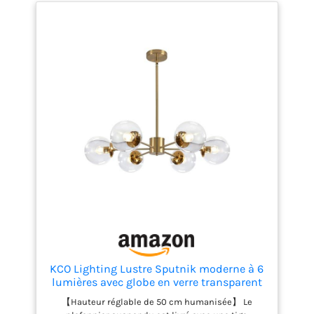
facile】Utilise une ampoule E14. Lumière douce,
économique, stable et sûre. L'assemblage de
l'applique murale prend un peu de temps, mais le
résultat en vaut vraiment la peine ! L'emballage
contient tous les éléments nécessaires pour une
installation sans tracas. 【 Application】Cette
applique murale en pierre a un style moderne et
une touche rétro ! Elle convient à la salle de bain, la
coiffeuse, la cuisine, les toilettes, la salle à manger,
la coiffeuse, l'armoire à miroir, le salon, le hall
d'entrée, le couloir, les escaliers, etc. Cette applique
murale dorée est un choix idéal pour les salons,
restaurants, chambres, escaliers, hôtels, balcons,
bureaux, couloirs, magasins, vérandas, bureaux,
bars, villas, cafés et autres espaces intérieurs
nécessitant un éclairage.
KCO Lighting Lustre Sputnik moderne à 6
lumières avec globe en verre transparent
Suspension réglable en laiton du milieu
【Hauteur réglable de 50 cm humanisée】 Le
du siècle Luminaire encastré en laiton