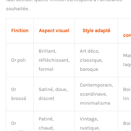
souhaitée.
Finition
Aspect visuel
Style adapté
co
Brillant,
Art déco,
Mar
Or poli
réfléchissant,
classique,
laq
formel
baroque
Contemporain,
Or
Satiné, doux,
Boi
scandinave,
brossé
discret
lin
minimalisme
Patiné,
Vintage,
Or
Boi
chaud,
rustique,