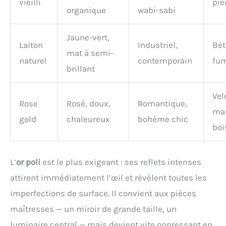
vieilli
pie
organique
wabi-sabi
Jaune-vert,
Laiton
Industriel,
Bét
mat à semi-
naturel
contemporain
fu
brillant
Vel
Rose
Rosé, doux,
Romantique,
mar
gold
chaleureux
bohème chic
boi
L’
or poli
est le plus exigeant : ses reflets intenses
attirent immédiatement l’œil et révèlent toutes les
imperfections de surface. Il convient aux pièces
maîtresses — un miroir de grande taille, un
luminaire central — mais devient vite oppressant en