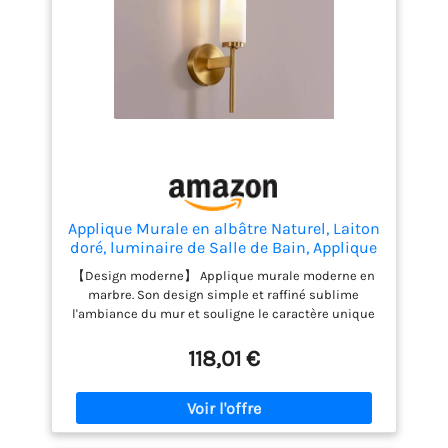
polyvalent pour des espaces sophistiqués : Ce
luminaire exquis transcende les applications
conventionnelles, offrant une adaptabilité inégalée
pour les environnements résidentiels et
commerciaux. Idéal pour les villas, les fermes, les
salles à manger, les îlots de cuisine, les chambres,
les salles de séjour, l'entrée, le couloir, le café, le
bar, le restaurant.
Applique Murale en albâtre Naturel, Laiton
doré, luminaire de Salle de Bain, Applique
en marbre, éclairage en Pierre et marbre
【Design moderne】 Applique murale moderne en
pour Salon, Cuisine, Restaurant, Couloir,
marbre. Son design simple et raffiné sublime
entrée
l'ambiance du mur et souligne le caractère unique
de la lampe. 【Marbre Vintage】Ces appliques
murales en marbre et laiton possèdent
118,01 €
d'excellentes propriétés telles qu'une grande
dureté, le respect de l'environnement et une
résistance à la corrosion. Leur texture unique en
fait un élément de décoration idéal pour votre
intérieur. 【Source lumineuse et installation