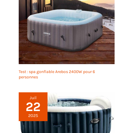
Test : spa gonflable Arebos 2400W pour 6
personnes
Juil
22
2025