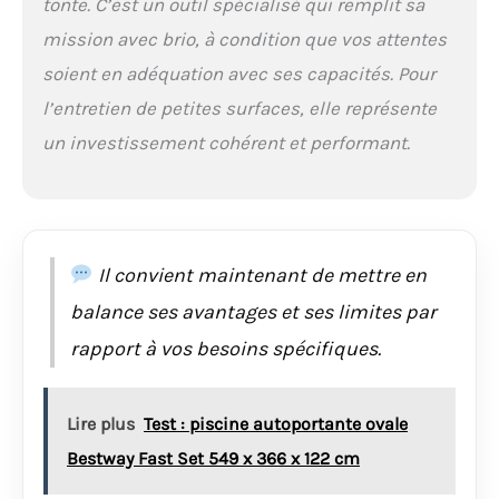
tonte. C’est un outil spécialisé qui remplit sa
POWER FOR ALL
mission avec brio, à condition que vos attentes
ALLIANCE: 1 BATTERIE,
10+ MARQUES, 150+
soient en adéquation avec ses capacités. Pour
OUTILS Livré avec :
l’entretien de petites surfaces, elle représente
CityMower 18V-32-
300, 1 batterie PBA 18V
un investissement cohérent et performant.
4.0 Ah W-C, chargeur
AL 1830 CV, emballage
carton
Il convient maintenant de mettre en
balance ses avantages et ses limites par
rapport à vos besoins spécifiques.
Lire plus
Test : piscine autoportante ovale
Bestway Fast Set 549 x 366 x 122 cm