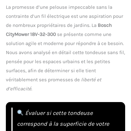
La promesse d’une pelouse impeccable sans la
contrainte d’un fil électrique est une aspiration pour
de nombreux propriétaires de jardins. La
Bosch
CityMower 18V-32-300
se présente comme une
solution agile et moderne pour répondre à ce besoin.
Nous avons analysé en détail cette tondeuse sans fil,
pensée pour les espaces urbains et les petites
surfaces, afin de déterminer si elle tient
véritablement ses promesses de
liberté et
d’efficacité
.
Évaluer si cette tondeuse
correspond à la superficie de votre