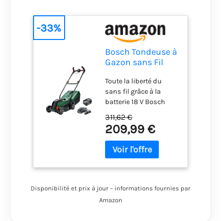
-33%
Bosch Tondeuse à
Gazon sans Fil
CityMower 18V-
Toute la liberté du
32-300
sans fil grâce à la
batterie 18 V Bosch
ultraperformante
311,62 €
Tonte confortable et
209,99 €
maîtrise parfaite : les
poignées Ergoflex
réglables permettent
d’adopter une bonne
position de travail,
réduisant ainsi le mal
Disponibilité et prix à jour – informations fournies par
aux bras et au dos
Amazon
Tonte jusqu’au ras des
bords : tond plus près