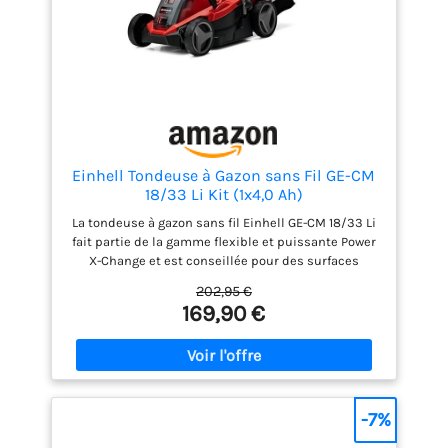
capacité de 35 L, réduisant la fréquence de vidage
et améliorant votre efficacité.
Einhell Tondeuse à Gazon sans Fil GE-CM
18/33 Li Kit (1x4,0 Ah)
La tondeuse à gazon sans fil Einhell GE-CM 18/33 Li
fait partie de la gamme flexible et puissante Power
X-Change et est conseillée pour des surfaces
jusqu’à 200 m². L’outil est vendu avec une batterie
202,95 €
4,0 Ah Power X-Change La tondeuse sans fil
169,90 €
fonctionne avec une batterie 18 V de la gamme
Power X-Change, très pratique. Toutes les batteries
Power X-Change étant compatibles avec l’ensemble
des produits de cette gamme, la puissante batterie
4,0 Ah peut elle aussi être utilisée pour d’autres
appareils Power X-Change Trois LEDs indiquent en
-7%
un coup d’œil le niveau de charge de la batterie