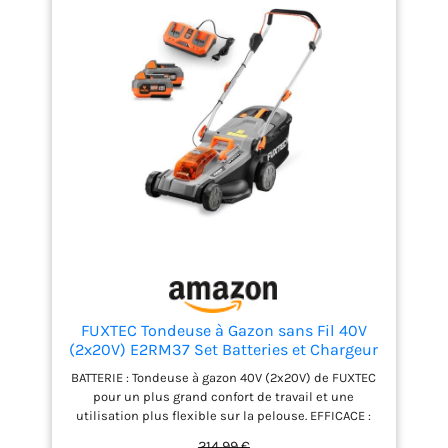
Power X-Change. L'outil est également vendu avec
un chargeur Power X-Change qui permet de charger
toutes les batteries de cette gamme Cette
tondeuse sans fil est entraînée par un moteur
électrique sans charbon Brushless Einhell qui se
distingue par une durée de vie et de
fonctionnement plus longue que les moteurs à
charbon traditionnels De type buggy , l’outil est
équipé de grandes roues qui préservent le gazon, et
dispose d’un système de réglage centralisé de la
hauteur de coupe à 5 positions, d’un guidon
repliable et réglable à 3 hauteurs qui se manœuvre
facilement, et d’un bac de bonne taille avec
indicateur du niveau de remplissage
FUXTEC Tondeuse à Gazon sans Fil 40V
(2x20V) E2RM37 Set Batteries et Chargeur
- Largeur De Coupe 37cm, Hauteur De
BATTERIE : Tondeuse à gazon 40V (2x20V) de FUXTEC
Coupe Variable, Tondeuse à Gazon
pour un plus grand confort de travail et une
Batterie, sans Fil
utilisation plus flexible sur la pelouse. EFFICACE :
Travaille avec une largeur de coupe de 37 cm et une
214,99 €