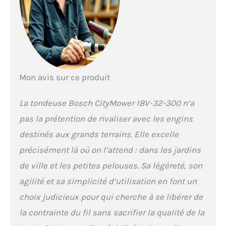
Livré avec : CityMower
18V-32-300, 1 batterie
PBA 18V 4.0 Ah W-C,
chargeur AL 1830 CV,
emballage carton
Toute la liberté du
sans fil grâce à la
batterie 18 V Bosch
Mon avis sur ce produit
ultraperformante
Tonte confortable et
La tondeuse Bosch CityMower 18V-32-300 n’a
maîtrise parfaite : les
poignées Ergoflex
pas la prétention de rivaliser avec les engins
réglables permettent
destinés aux grands terrains. Elle excelle
d’adopter une bonne
position de travail,
précisément là où on l’attend : dans les jardins
réduisant ainsi le mal
de ville et les petites pelouses. Sa légèreté, son
aux bras et au dos
Tonte jusqu’au ras des
agilité et sa simplicité d’utilisation en font un
bords : tond plus près
choix judicieux pour qui cherche à se libérer de
des bords, des murs
la contrainte du fil sans sacrifier la qualité de la
et des clôtures grâce
aux guide-herbes