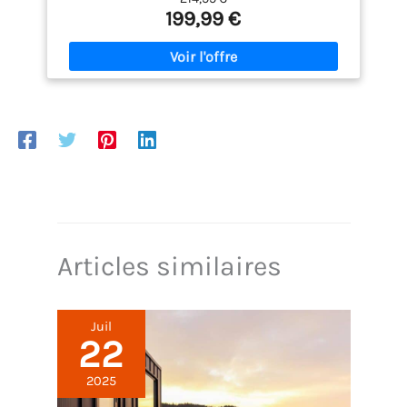
hauteur de coupe réglable de 25 à 75 mm. Convient
199,99 €
également pour les zones difficiles d'accès.
ERGONOMIQUE : Tondez votre pelouse tout en confort
pendant vos travaux de jardinage. Avec un bac de
ramassage de 40l pour un travail propre. TRAVAIL
SILENCIEUX : faible niveau sonore pour une
utilisation dans des environnements sensibles au
bruit, comme les villes, les écoles et les maisons de
retraite. LIBERTE SANS FIL : Travail simple et sans fil
grâce à la batterie lithium-ion haute performance
sans effet de mémoire - toujours prêt à démarrer
sur simple pression d'un bouton.
Articles similaires
Juil
22
2025