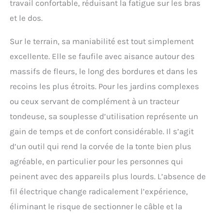
travail confortable, réduisant la fatigue sur les bras
d’adopter une bonne
et le dos.
position de travail,
réduisant ainsi le mal
aux bras et au dos Tonte
Sur le terrain, sa maniabilité est tout simplement
jusqu’au ras des bords :
excellente. Elle se faufile avec aisance autour des
tond plus près des
bords, des murs et des
massifs de fleurs, le long des bordures et dans les
clôtures grâce aux
recoins les plus étroits. Pour les jardins complexes
guide-herbes POWER
FOR ALL ALLIANCE: 1
ou ceux servant de complément à un tracteur
BATTERIE, 10+ MARQUES,
tondeuse, sa souplesse d’utilisation représente un
150+ OUTILS Livré avec :
CityMower 18V-32-300, 1
gain de temps et de confort considérable. Il s’agit
batterie PBA 18V 4.0 Ah
d’un outil qui rend la corvée de la tonte bien plus
W-C, chargeur AL 1830
CV, emballage carton
agréable, en particulier pour les personnes qui
peinent avec des appareils plus lourds. L’absence de
fil électrique change radicalement l’expérience,
éliminant le risque de sectionner le câble et la