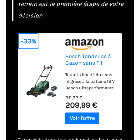
terrain est la première étape de votre
décision.
-33%
Bosch Tondeuse à
Gazon sans Fil
CityMower 18V-32-
Toute la liberté du sans
300
fil grâce à la batterie 18 V
Bosch ultraperformante
Tonte confortable et
311,62 €
maîtrise parfaite : les
209,99 €
poignées Ergoflex
réglables permettent
d’adopter une bonne
position de travail,
réduisant ainsi le mal
Disponibilité et prix à jour – informations fournies par