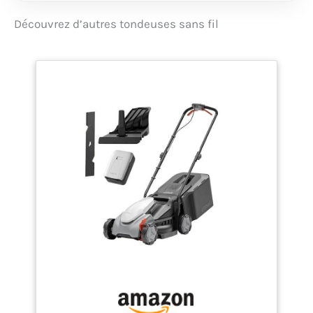
des bords, des murs
et des clôtures grâce
Découvrez d’autres tondeuses sans fil
aux guide-herbes
Hauteur de coupe
facilement
sélectionnable : levier
de réglage de la
longueur d’herbe
(entre 30 et 60 mm)
Livré avec : CityMower
18V-32-300, 1 batterie
PBA 18V 4.0 Ah W-C,
chargeur AL 1830 CV,
emballage carton
Toute la liberté du
sans fil grâce à la
batterie 18 V Bosch
ultraperformante
Tonte confortable et
maîtrise parfaite : les
poignées Ergoflex