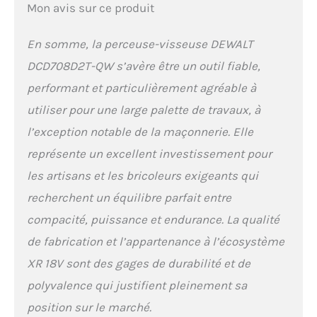
COMPACT ET LÉGER
Mon avis sur ce produit
POUR LES ESPACES
CONFINÉS : Son
En somme, la perceuse-visseuse DEWALT
design compact et
léger permet une
DCD708D2T-QW s’avère être un outil fiable,
manipulation aisée et
performant et particulièrement agréable à
un accès facile dans
les espaces restreints
utiliser pour une large palette de travaux, à
sur le chantier.
l’exception notable de la maçonnerie. Elle
TRANSMISSION
MÉTALLIQUE À DEUX
représente un excellent investissement pour
VITESSES DURABLE :
les artisans et les bricoleurs exigeants qui
Bénéficiez d’une
recherchent un équilibre parfait entre
autonomie accrue et
d’une plus grande
compacité, puissance et endurance. La qualité
longévité grâce à la
de fabrication et l’appartenance à l’écosystème
transmission
entièrement
XR 18V sont des gages de durabilité et de
métallique à deux
polyvalence qui justifient pleinement sa
vitesses, conçue pour
les travaux exigeants.
position sur le marché.
OPTIMISÉ POUR UN