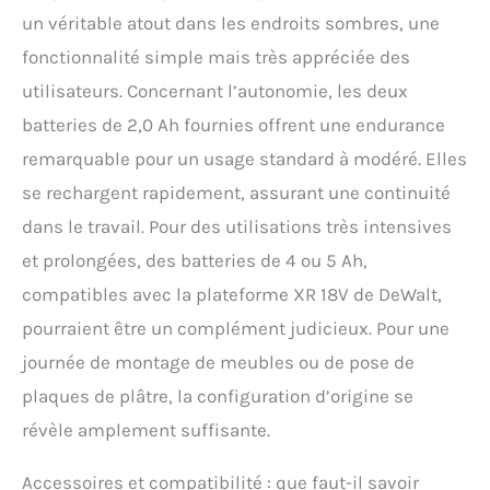
boîte à outils. Grâce à
un véritable atout dans les endroits sombres, une
leur capacité de charge
rapide et à leur boîtier
fonctionnalité simple mais très appréciée des
résistant aux chocs, ces
utilisateurs. Concernant l’autonomie, les deux
batteries garantissent
des performances
batteries de 2,0 Ah fournies offrent une endurance
fiablesà chaque
remarquable pour un usage standard à modéré. Elles
utilisation. CONÇU POUR
LES PROFESSIONNELS
se rechargent rapidement, assurant une continuité
EXIGEANTS : Depuis 100
dans le travail. Pour des utilisations très intensives
ans, DEWALT est la
marque de choix pour
et prolongées, des batteries de 4 ou 5 Ah,
les professionnels
compatibles avec la plateforme XR 18V de DeWalt,
exigeants qui
nécessitent des outils
pourraient être un complément judicieux. Pour une
innovants, robustes et
journée de montage de meubles ou de pose de
conçus pour durer. Avec
un héritage d'excellence
plaques de plâtre, la configuration d’origine se
et un avenir d'innovation
révèle amplement suffisante.
continue, les outils
DEWALT sont conçus
Accessoires et compatibilité : que faut-il savoir
pour offrir des