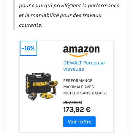
pour ceux qui privilégient la performance
et la maniabilité pour des travaux
courants.
-16%
DEWALT Perceuse-
visseuse
compacte XR 18V
PERFORMANCE
avec 2 batteries
MAXIMALE AVEC
de 2,0 Ah,
MOTEUR SANS BALAIS :
DCD708D2T-QW
Le moteur sans balais
207,06 €
avancé offre une
173,92 €
puissance
exceptionnelle,
prolonge la durée de
vie de l’outil et permet