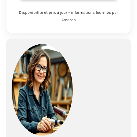
un design plus
compact pour une
Disponibilité et prix à jour – informations fournies par
utilisation polyvalente
Amazon
sur chantier.
CONTRÔLE PRÉCIS
AVEC 15 RÉGLAGES DE
COUPLE : Profitez d’un
vissage constant
dans une grande
variété de matériaux
grâce au contrôle de
couple réglable sur 15
positions. VISIBILITÉ
ACCRUE EN FAIBLE
LUMINOSITÉ : La LED
lumineuse placée à la
base de l’outil assure
une visibilité optimale,
facilitant le travail
précis dans les zones
peu éclairées. ULTRA