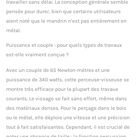
travailler sans délai. La conception générale semble
un accès facile dans les
pensée pour durer, bien que certains utilisateurs
espaces restreints sur le
chantier. TRANSMISSION
aient noté que le mandrin n’est pas entièrement en
MÉTALLIQUE À DEUX
métal.
VITESSES DURABLE :
Bénéficiez d’une
autonomie accrue et
Puissance et couple : pour quels types de travaux
d’une plus grande
est-elle vraiment conçue ?
longévité grâce à la
transmission
entièrement métallique à
Avec un couple de 65 Newton-mètres et une
deux vitesses, conçue
puissance de 340 watts, cette perceuse-visseuse se
pour les travaux
exigeants. OPTIMISÉ
montre très efficace pour la plupart des travaux
POUR UN USAGE
courants. Le vissage se fait sans effort, même dans
PROFESSIONNEL : Conçu
des matériaux denses. Pour le perçage dans le bois
pour la fiabilité et
l’efficacité, ce tournevis-
ou le métal, elle déploie une vitesse et une précision
perceuse est idéal pour
tout à fait satisfaisantes. Cependant, il est crucial de
les professionnels du
bâtiment exigeant
noter une absence de taille : la fonction percussion.