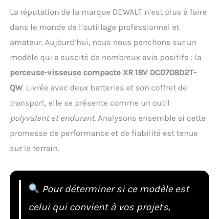
La réputation de la marque DEWALT n’est plus à faire
dans le monde de l’outillage professionnel et
amateur. Aujourd’hui, nous nous penchons sur un
modèle qui a suscité de nombreux avis positifs : la
perceuse-visseuse compacte XR 18V DCD708D2T-
QW
. Livrée avec deux batteries et son coffret de
transport, elle se présente comme un outil
polyvalent et endurant
. Analysons ensemble si cette
promesse de performance et de fiabilité est tenue
sur le terrain.
Pour déterminer si ce modèle est
celui qui convient à vos projets,