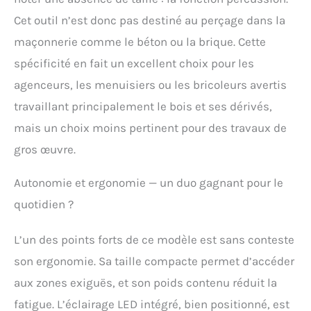
performance et
Cet outil n’est donc pas destiné au perçage dans la
durabilité au quotidien.
INCLUT : Crochet de
maçonnerie comme le béton ou la brique. Cette
ceinture, batteries
spécificité en fait un excellent choix pour les
lithium-ion 2 Ah,
chargeur multi-tension
agenceurs, les menuisiers ou les bricoleurs avertis
COMPATIBLE AVEC LA
travaillant principalement le bois et ses dérivés,
GAMME DEWALT XR:
Conçu pour la
mais un choix moins pertinent pour des travaux de
performance et
gros œuvre.
compatible avec le
système de batterie
DEWALT XR, qui offre une
Autonomie et ergonomie — un duo gagnant pour le
durée de vie plus longue
quotidien ?
et un rendement élevé
sur plus de 250 outils.
L’un des points forts de ce modèle est sans conteste
Ces batteries sont
interchangeables dans
son ergonomie. Sa taille compacte permet d’accéder
toute la gamme XR,
aux zones exiguës, et son poids contenu réduit la
offrant une flexibilité
maximale pour votre
fatigue. L’éclairage LED intégré, bien positionné, est