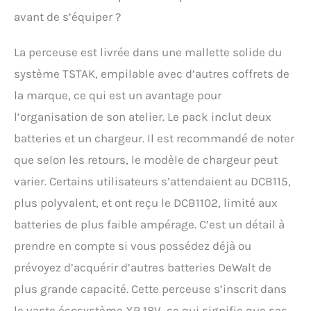
performances
avant de s’équiper ?
supérieures et une
durabilité
La perceuse est livrée dans une mallette solide du
exceptionnelle, vous
assurant de pouvoir
système TSTAK, empilable avec d’autres coffrets de
relever les tâches les
la marque, ce qui est un avantage pour
plus difficiles avec
confiance et précision.
l’organisation de son atelier. Le pack inclut deux
batteries et un chargeur. Il est recommandé de noter
que selon les retours, le modèle de chargeur peut
varier. Certains utilisateurs s’attendaient au DCB115,
plus polyvalent, et ont reçu le DCB1102, limité aux
batteries de plus faible ampérage. C’est un détail à
prendre en compte si vous possédez déjà ou
prévoyez d’acquérir d’autres batteries DeWalt de
plus grande capacité. Cette perceuse s’inscrit dans
le vaste écosystème XR 18V, ce qui signifie que ses