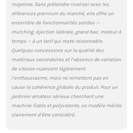
grâce à sa poignée
moyenne. Sans prétendre rivaliser avec les
doublement pliable
références premium du marché, elle offre un
Conception pratique et
durable : Cette
ensemble de fonctionnalités solides —
tondeuse à gazon est
mulching, éjection latérale, grand bac, moteur 4
munie d’un collecteur
temps — à un tarif qui reste raisonnable.
de 55 L robuste, d’une
éjection latérale et
Quelques concessions sur la qualité des
arrière, et d’un châssis
matériaux secondaires et l’absence de variation
léger mais résistant
pour un travail sans
de vitesse nuancent légèrement
effort et une longue
l’enthousiasme, mais ne remettent pas en
durée de vie
cause la cohérence globale du produit. Pour un
jardinier amateur sérieux cherchant une
machine fiable et polyvalente, ce modèle mérite
clairement d’être considéré.