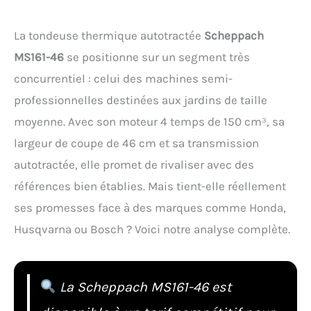
La tondeuse thermique autotractée
Scheppach
MS161-46
se positionne sur un segment très
concurrentiel : celui des machines semi-
professionnelles destinées aux jardins de taille
moyenne. Avec son moteur 4 temps de 150 cm³, sa
largeur de coupe de 46 cm et sa transmission
autotractée, elle promet de rivaliser avec des
références bien établies. Mais tient-elle réellement
ses promesses face à des marques comme Honda,
Husqvarna ou Bosch ? Voici notre analyse complète.
La Scheppach MS161-46 est