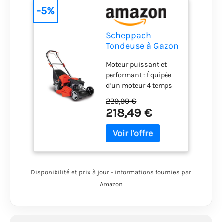
-5%
Scheppach
Tondeuse à Gazon
Thermique MS161-
Moteur puissant et
46 | Autotractée |
performant : Équipée
Moteur 4T de
d’un moteur 4 temps
150cm3 | Largeur
de 150 cm³, cette
de Coupe 46cm |
229,99 €
tondeuse thermique
Transmission Pro
218,49 €
offre une puissance
| Panier de 55
exceptionnelle pour
litres | Ejection
une tonte rapide et
Latérale &
efficace, même sur des
Fonction
pentes Résultats
Mulching
professionnels
Disponibilité et prix à jour – informations fournies par
garantis : Largeur de
Amazon
coupe de 46 cm,
réglage centralisé de la
hauteur sur 7 niveaux
(25-75 mm) et fonction