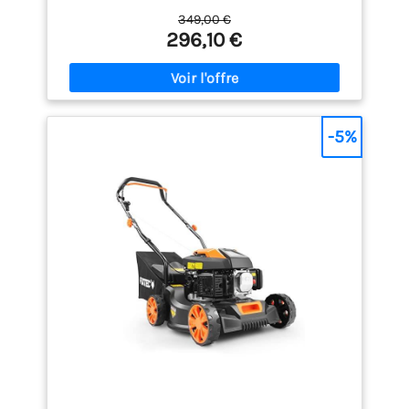
pour couper efficacement l'herbe dense, les
349,00 €
pelouses exigeantes et les grandes surfaces
296,10 €
Système autotracté à traction arrière : la tondeuse
avance seule pour réduire l'effort de poussée et
rendre la tonte plus confortable sur les grands
jardins et les terrains légèrement en pente Largeur
de coupe de 51 cm : couvrez davantage de terrain à
chaque passage et réduisez considérablement le
-5%
temps de tonte sur les pelouses de taille moyenne
à grande Système de coupe 4-en-1 polyvalent :
choisissez entre le mulching, le ramassage dans le
bac, l'éjection arrière ou l'éjection latérale selon les
conditions de tonte et la hauteur de l'herbe Bac de
ramassage grande capacité de 60 L et carter en
acier robuste : moins d'interruptions pour le vidage,
excellente durabilité et performances fiables
saison après saison Garantie Hyundai 3 ans pour
usage domestique et 1 an pour usage professionnel
pour une tranquillité d'esprit totale