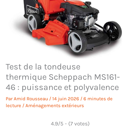
Test de la tondeuse
thermique Scheppach MS161-
46 : puissance et polyvalence
Par
Amid Rousseau
/
14 juin 2026
/
6 minutes de
lecture
/
Aménagements extérieurs
4.9/5 - (7 votes)