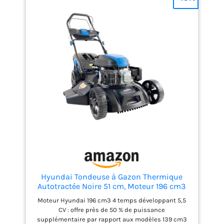
effort et une longue
Carter de coupe en acier robuste de 43 cm : conçu
pour offrir une excellente durabilité tout en
durée de vie
couvrant efficacement les petits et moyens jardins
Bac de ramassage 40 L et 6 hauteurs de coupe
réglables de 25 à 75 mm : adaptez facilement la
finition de votre pelouse tout au long de l'année
Garantie Hyundai 3 ans pour usage domestique et 1
an pour usage professionnel pour une tranquillité
d'esprit totale
Hyundai Tondeuse à Gazon Thermique
Autotractée Noire 51 cm, Moteur 196 cm3
5,5 CV, Bac 60 L, Coupe 4-en-1 Mulching,
Moteur Hyundai 196 cm3 4 temps développant 5,5
Garantie 3 Ans - HYM20200SPX-EU
CV : offre près de 50 % de puissance
supplémentaire par rapport aux modèles 139 cm3