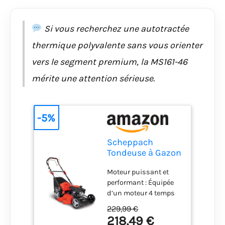
Si vous recherchez une autotractée
thermique polyvalente sans vous orienter
vers le segment premium, la MS161-46
mérite une attention sérieuse.
-5%
Scheppach
Tondeuse à Gazon
Thermique MS161-
Moteur puissant et
46 | Autotractée |
performant : Équipée
Moteur 4T de
d’un moteur 4 temps
150cm3 | Largeur
de 150 cm³, cette
de Coupe 46cm |
229,99 €
tondeuse thermique
Transmission Pro
218,49 €
offre une puissance