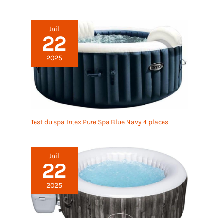
Juil
22
2025
Test du spa Intex Pure Spa Blue Navy 4 places
Juil
22
2025