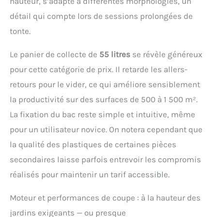
hauteur, s’adapte à différentes morphologies, un
avec son raccord pour
jet d’eau intégré, et
détail qui compte lors de sessions prolongées de
rangez-la facilement
tonte.
grâce à sa poignée
doublement pliable
Conception pratique et
Le panier de collecte de
55 litres
se révèle généreux
durable : Cette tondeuse
pour cette catégorie de prix. Il retarde les allers-
à gazon est munie d’un
collecteur de 55 L
retours pour le vider, ce qui améliore sensiblement
robuste, d’une éjection
la productivité sur des surfaces de 500 à 1 500 m².
latérale et arrière, et d’un
châssis léger mais
La fixation du bac reste simple et intuitive, même
résistant pour un travail
pour un utilisateur novice. On notera cependant que
sans effort et une
longue durée de vie
la qualité des plastiques de certaines pièces
secondaires laisse parfois entrevoir les compromis
réalisés pour maintenir un tarif accessible.
Moteur et performances de coupe : à la hauteur des
jardins exigeants — ou presque