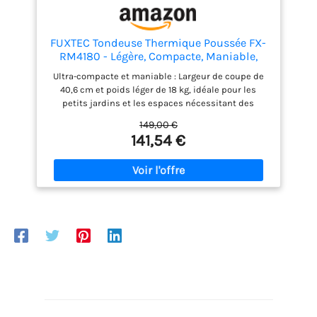
FUXTEC Tondeuse Thermique Poussée FX-
RM4180 - Légère, Compacte, Maniable,
Bon Rapport Qualité-Prix - Largeur de
Ultra-compacte et maniable : Largeur de coupe de
Coupe 40,6cm - bac de ramassage 45L
40,6 cm et poids léger de 18 kg, idéale pour les
petits jardins et les espaces nécessitant des
manœuvres fréquentes. Performante : Dotée d’un
149,00 €
moteur 4 temps OHV de 80 cm³, développant
141,54 €
1300W, cette tondeuse est parfaite pour entretenir
efficacement les petites surfaces et les pelouses
planes. Robuste et légère : Carrosserie en plastique
noir mat ultraléger, durable et facile à manipuler.
Lame en acier spécial de haute qualité pour une
coupe nette et précise. Réglage adaptable : Hauteur
de coupe réglable sur 3 niveaux (25 à 55 mm),
permettant d’ajuster la tonte selon la nature de
votre pelouse pour un résultat parfait. Pratique et
efficace : Bac de ramassage de 45 litres, robuste et
facile à retirer pour un entretien simplifié.
Démarrage manuel à tirette pour une mise en
marche rapide et sans effort.