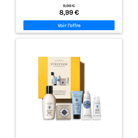
propre ? Dites bonjour à notre Gamme unique de
9,99 €
brume pour le corps So... ?. Chaque parfum peut être
8,99 €
porté seul ou adapté et mélangé en fonction de
l'humeur, du calendrier et de l'occasion. LE COFFRET
CADEAU DE PARFUM PARFAIT - Les coffrets cadeaux
de la collection de brume corporelle et de parfums
So... ? sont les cadeaux parfaits pour les mamans,
les adolescentes, les filles et les mamies tout au
long de l'année et à Noël. Les bouteilles
individuelles peuvent également être la solution
idéale pour remplir les bas de Noël ! RECYCLABLE ET
SANS CRUAUTÉ ENVERS LES ANIMAUX. Les sprays
pour le corps So... ? sont fiers d'être fabriqués sans
cruauté envers les animaux et sont emballés dans
un emballage recyclable. QUI EST SO... ? - So... ?
Fragrance est la marque de parfums
autosélectionnés #1 la plus vendue au Royaume-
Uni. Notre mission est de proposer des parfums de
haute qualité qui conviennent à tous les goûts et à
tous les budgets, car nous pensons que la beauté
doit être inclusive et accessible à tous ! Nos
collections de parfums constituent le cadeau idéal
pour les femmes, les filles, les adolescentes et les
cadeaux de Noël.