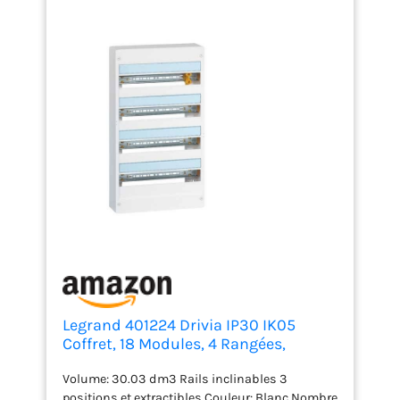
Legrand 401224 Drivia IP30 IK05
Coffret, 18 Modules, 4 Rangées,
625mmx355mmx103.5mm, Blanc
Volume: 30.03 dm3 Rails inclinables 3
positions et extractibles Couleur: Blanc Nombre