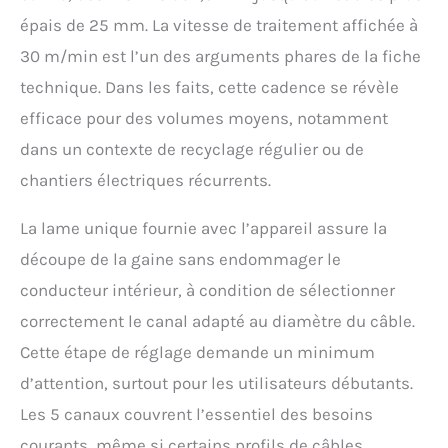
problème. COMPACT ET
épais de 25 mm. La vitesse de traitement affichée à
PORTABLE : Ce dénudeur
de fil électrique durable
30 m/min est l’un des arguments phares de la fiche
de CREWORKS s'ancre
technique. Dans les faits, cette cadence se révèle
pour une utilisation
facile, mais il est petit et
efficace pour des volumes moyens, notamment
facile à transporter de la
dans un contexte de recyclage régulier ou de
maison à la remise, de
l'atelier au chantier pour
chantiers électriques récurrents.
traiter rapidement les
déchets de fil chaque
La lame unique fournie avec l’appareil assure la
fois que cela est
découpe de la gaine sans endommager le
nécessaire.
conducteur intérieur, à condition de sélectionner
correctement le canal adapté au diamètre du câble.
Cette étape de réglage demande un minimum
d’attention, surtout pour les utilisateurs débutants.
Les 5 canaux couvrent l’essentiel des besoins
courants, même si certains profils de câbles