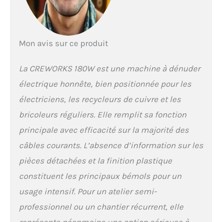
toutes les tailles les
plus courantes.
CONSTRUCTION
RÉSISTANTE : Le
Mon avis sur ce produit
châssis de cette
machine à dénuder de
La CREWORKS 180W est une machine à dénuder
25,5 kg est fabriqué en
alliage d'aluminium
électrique honnête, bien positionnée pour les
renforcé pour une
électriciens, les recycleurs de cuivre et les
utilisation fiable à
long terme, tandis que
bricoleurs réguliers. Elle remplit sa fonction
les lames en acier
principale avec efficacité sur la majorité des
conservent bien leurs
arêtes et garantissent
câbles courants. L’absence d’information sur les
une coupe nette à
pièces détachées et la finition plastique
chaque fois.
UTILISATION SIMPLE :
constituent les principaux bémols pour un
Réglez rapidement et
usage intensif. Pour un atelier semi-
facilement la hauteur
de la lame en fonction
professionnel ou un chantier récurrent, elle
de vos besoins à l'aide