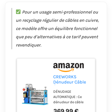
Pour un usage semi-professionnel ou
un recyclage régulier de câbles en cuivre,
ce modèle offre un équilibre fonctionnel
que peu d’alternatives à ce tarif peuvent
revendiquer.
CREWORKS
Dénudeur Câble
Électrique 370W
DÉNUDAGE
1,5-38mm
AUTOMATIQUE : Ce
Dénudeuse
dénudeur de câble
Automatique
automatique de
30m/min
369,99 €