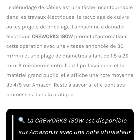
Le dénudage de câbles est une tâche incontournable
dans les travaux électriques, le recyclage de cuivre
ou les projets de bricolage. La machine à dénuder
électrique
CREWORKS 180W
promet d’automatiser
cette opération avec une vitesse annoncée de 30
m/min et une plage de diamètres allant de 1,5 à 25
mm. À mi-chemin entre l’outil professionnel et le
matériel grand public, elle affiche une note moyenne
de 4/5 sur Amazon. Reste à savoir si elle tient ses
promesses dans la pratique.
La CREWORKS 180W est disponible
sur Amazon.fr avec une note utilisateur