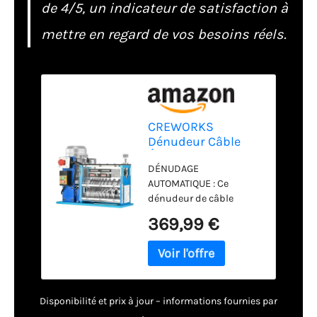
de 4/5, un indicateur de satisfaction à
mettre en regard de vos besoins réels.
CREWORKS
Dénudeur Câble
Électrique 370W
DÉNUDAGE
1,5-38mm
AUTOMATIQUE : Ce
Dénudeuse
dénudeur de câble
Automatique
automatique de
30m/min Machine
369,99 €
CREWORKS enlève
à Dénuder Fils avec
l'isolation en plastique
11 Canaux
et en caoutchouc des
vieux câbles électriques
à une vitesse pouvant
Disponibilité et prix à jour – informations fournies par
atteindre 30 mètres par