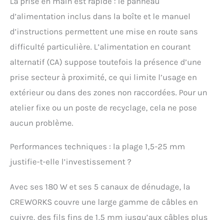
La prise en main est rapide : le panneau
pour une utilisation
d’alimentation inclus dans la boîte et le manuel
fiable à long terme,
tandis que les lames en
d’instructions permettent une mise en route sans
acier conservent bien
difficulté particulière. L’alimentation en courant
leurs arêtes et
garantissent une coupe
alternatif (CA) suppose toutefois la présence d’une
nette à chaque fois.
prise secteur à proximité, ce qui limite l’usage en
UTILISATION SIMPLE :
Réglez rapidement et
extérieur ou dans des zones non raccordées. Pour un
facilement la hauteur de
atelier fixe ou un poste de recyclage, cela ne pose
la lame en fonction de
vos besoins à l'aide du
aucun problème.
bouton de réglage,
appuyez sur le bouton
Performances techniques : la plage 1,5-25 mm
d'alimentation et
justifie-t-elle l’investissement ?
commencez à faire
passer votre câble de
cuivre par la fente
Avec ses 180 W et ses 5 canaux de dénudage, la
appropriée ; l'arrêt
CREWORKS couvre une large gamme de câbles en
d'urgence est prêt à
intervenir en cas de
cuivre, des fils fins de 1,5 mm jusqu’aux câbles plus