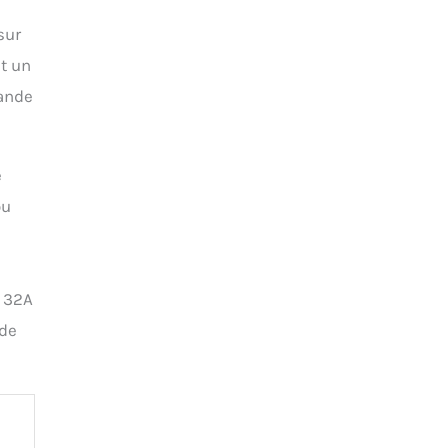
sur
nt un
mande
e
ou
e 32A
 de