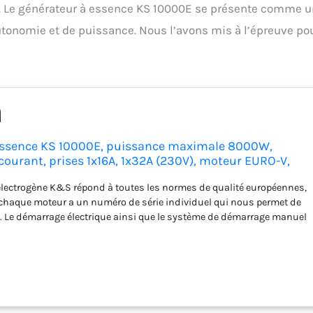
té. Le générateur à essence KS 10000E se présente comme 
utonomie et de puissance. Nous l’avons mis à l’épreuve po
essence KS 10000E, puissance maximale 8000W,
courant, prises 1x16A, 1x32A (230V), moteur EURO-V,
tension automatique (AVR) power station
électrogène K&S répond à toutes les normes de qualité européennes,
 chaque moteur a un numéro de série individuel qui nous permet de
té. Le démarrage électrique ainsi que le système de démarrage manuel
t de démarrer le moteur du groupe electrogène à essence rapidement
portants. L'alternateur de haute qualité de type synchrone avec un
en cuivre peut maintenir les charges maximales sans aucun
t un travail fiable à long terme du power station Le panneau de
r de courant permet de contrôler facilement power station travail
tion pratique de toutes les fonctions l'affichage LED , la protection