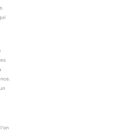
e.
qui
e
res
u
ance.
 un
l’on