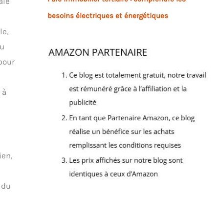
ale
besoins électriques et énergétiques
le,
ou
pour
 à
ien,
 du