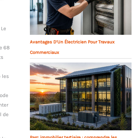
 Le
Avantages D’Un Électricien Pour Travaux
e 68
Commerciaux
ts
 les
mode
nter
l de
Parc immobilier tertiaire : comprendre les