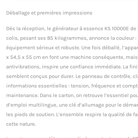
automatique contre 
Les prises Schuko. 
Déballage et premières impressions
faut utiliser seul
Dès la réception, le générateur à essence KS 10000E d
colis, pesant ses 85 kilogrammes, annonce la couleur 
équipement sérieux et robuste. Une fois déballé, l’app
x 54,5 x 55 cm en font une machine conséquente, mais s
antivibrations, inspire une confiance immédiate. La fin
semblent conçus pour durer. Le panneau de contrôle, cla
informations essentielles : tension, fréquence et compte
maintenance. Dans le carton, on retrouve l’essentiel p
d’emploi multilingue, une clé d’allumage pour le démar
les pieds de soutien. L’ensemble respire la qualité de f
cette nature.