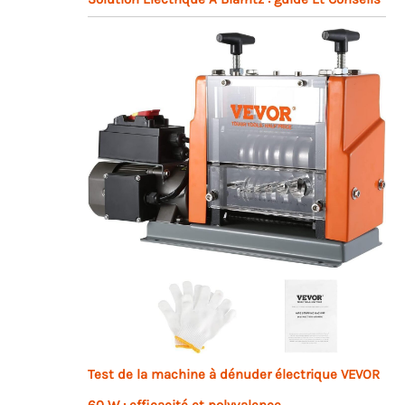
Test de la machine à dénuder électrique VEVOR
60 W : efficacité et polyvalence