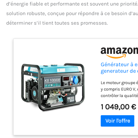
d’énergie fiable et performante est souvent une priori
solution robuste, conçue pour répondre à ce besoin d’a
déterminer s’il tient toutes ses promesses.
Générateur à 
generateur de 
régulateur de 
Le moteur groupe 
y compris EURO V,
contrôler la quali
facilité permetten
1 049,00 €
et sans efforts im
enroulement 100% 
dommage et garanti
commande generateu
grâce à une disposi