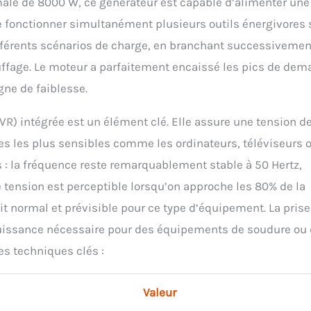
ale de 8000 W, ce générateur est capable d’alimenter une
e fonctionner simultanément plusieurs outils énergivores 
à différents scénarios de charge, en branchant successiveme
uffage. Le moteur a parfaitement encaissé les pics de de
ne de faiblesse.
R) intégrée est un élément clé. Elle assure une tension d
ques les plus sensibles comme les ordinateurs, téléviseurs 
urs : la fréquence reste remarquablement stable à 50 Hertz,
 tension est perceptible lorsqu’on approche les 80% de la
t normal et prévisible pour ce type d’équipement. La pris
a puissance nécessaire pour des équipements de soudure ou
s techniques clés :
Valeur