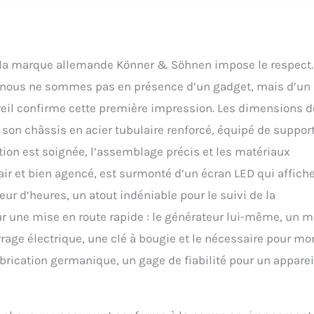
les surcharges et les courts-circuits, le capteur de niveau d'huile.
Le generateur electrique essence est fourni sans huile ni essence. Il
ement l'essence sans plomb.
e la marque allemande Könner & Söhnen impose le respect.
: nous ne sommes pas en présence d’un gadget, mais d’un
areil confirme cette première impression. Les dimensions d
on châssis en acier tubulaire renforcé, équipé de suppor
ition est soignée, l’assemblage précis et les matériaux
ir et bien agencé, est surmonté d’un écran LED qui affiche
ur d’heures, un atout indéniable pour le suivi de la
our une mise en route rapide : le générateur lui-même, un 
rage électrique, une clé à bougie et le nécessaire pour mo
abrication germanique, un gage de fiabilité pour un apparei