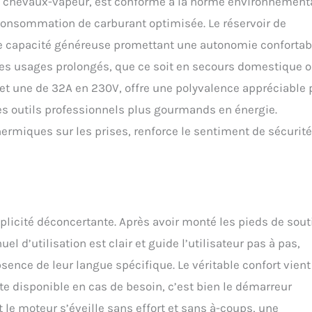
 chevaux-vapeur, est conforme à la norme environnement
consommation de carburant optimisée. Le réservoir de
une capacité généreuse promettant une autonomie confortab
des usages prolongés, que ce soit en secours domestique 
 et une de 32A en 230V, offre une polyvalence appréciable 
s outils professionnels plus gourmands en énergie.
hermiques sur les prises, renforce le sentiment de sécurité
licité déconcertante. Après avoir monté les pieds de sout
uel d’utilisation est clair et guide l’utilisateur pas à pas,
ence de leur langue spécifique. Le véritable confort vient
e disponible en cas de besoin, c’est bien le démarreur
t le moteur s’éveille sans effort et sans à-coups, une