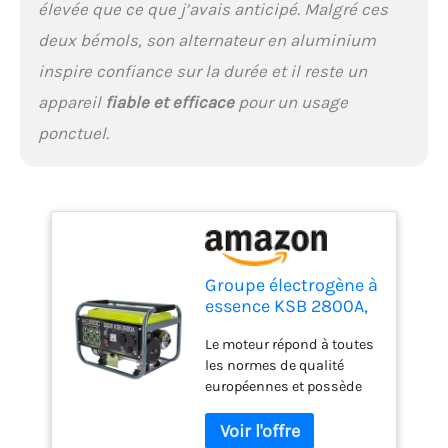
élevée que ce que j’avais anticipé. Malgré ces
la peinture du cadre ne
sera pas rayée.
deux bémols, son alternateur en aluminium
inspire confiance sur la durée et il reste un
appareil
fiable et efficace
pour un usage
ponctuel.
Groupe électrogène à
essence KSB 2800A,
puissance maximale
Le moteur répond à toutes
2800W, démarrage
les normes de qualité
manuel, régulateur
européennes et possède
de tension
un numéro de série
automatique (AVR),
individuel, ce qui nous
voltmètre, 2x16A