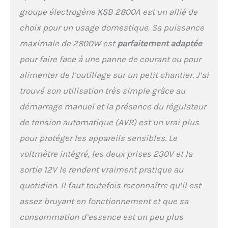
et ne nécessite pas de
groupe électrogène KSB 2800A est un allié de
compétences
choix pour un usage domestique. Sa puissance
supplémentaires. Le
voltmètre sur le panneau
maximale de 2800W est
parfaitement adaptée
indique la tension dans la
pour faire face à une panne de courant ou pour
plage de 0 à 300 V. Cela
permet de surveiller la
alimenter de l’outillage sur un petit chantier. J’ai
tension de sortie du
trouvé son utilisation très simple grâce au
générateur et de garantir le
fonctionnement stable de
démarrage manuel et la présence du régulateur
tous les équipements
de tension automatique (AVR) est un vrai plus
connectés au générateur.
Le générateur est équipé
pour protéger les appareils sensibles. Le
de pieds en caoutchouc
voltmètre intégré, les deux prises 230V et la
pour réduire les
sortie 12V le rendent vraiment pratique au
vibrations. Grâce aux
amortisseurs en
quotidien. Il faut toutefois reconnaître qu’il est
caoutchouc le générateur
assez bruyant en fonctionnement et que sa
en marche
n'endommagera pas le
consommation d’essence est un peu plus
revêtement du plancher et