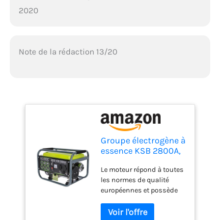
2020
Note de la rédaction 13/20
Groupe électrogène à
essence KSB 2800A,
puissance maximale
Le moteur répond à toutes
2800W, démarrage
les normes de qualité
manuel, régulateur
européennes et possède
de tension
un numéro de série
automatique (AVR),
individuel, ce qui nous
voltmètre, 2x16A