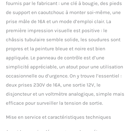
compétences
fournis par le fabricant : une clé à bougie, des pieds
supplémentaires. Le
de support en caoutchouc à monter soi-même, une
voltmètre sur le panneau
indique la tension dans la
prise mâle de 16A et un mode d’emploi clair. La
plage de 0 à 300 V. Cela
première impression visuelle est positive : le
permet de surveiller la
tension de sortie du
châssis tubulaire semble solide, les soudures sont
générateur et de garantir le
propres et la peinture bleue et noire est bien
fonctionnement stable de
tous les équipements
appliquée. Le panneau de contrôle est d’une
connectés au générateur.
simplicité appréciable, un atout pour une utilisation
Le générateur est équipé
de pieds en caoutchouc
occasionnelle ou d’urgence. On y trouve l’essentiel :
pour réduire les
deux prises 230V de 16A, une sortie 12V, le
vibrations. Grâce aux
amortisseurs en
disjoncteur et un voltmètre analogique, simple mais
caoutchouc le générateur
efficace pour surveiller la tension de sortie.
en marche
n'endommagera pas le
Mise en service et caractéristiques techniques
revêtement du plancher et
la peinture du cadre ne
sera pas rayée.