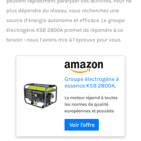
peuvent rapidement paralyser vos activités. Pour ne
plus dépendre du réseau, vous recherchez une
source d’énergie autonome et efficace. Le groupe
électrogène KSB 2800A promet de répondre à ce
besoin : nous l’avons mis à l’épreuve pour vous.
Groupe électrogène à
essence KSB 2800A,
puissance maximale
Le moteur répond à toutes
2800W, démarrage
les normes de qualité
manuel, régulateur
européennes et possède
de tension
un numéro de série
automatique (AVR),
individuel, ce qui nous
voltmètre, 2x16A
permet de contrôler la
(230V), sortie 12V,
qualité de la production et
alternateur en