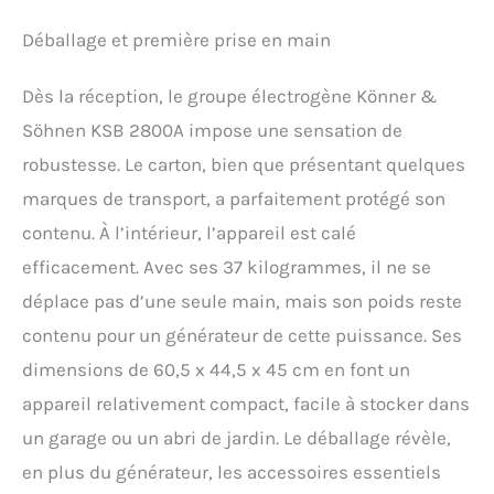
du service. Le modèle KSB
aluminium.
2800A a un alternateur
Déballage et première prise en main
avec un enroulement en
aluminium. Pour faciliter
Dès la réception, le groupe électrogène Könner &
le déplacement le
générateur a des poignées
Söhnen KSB 2800A impose une sensation de
élastiques, conçues pour
robustesse. Le carton, bien que présentant quelques
compléter le design du
produit. Le système de
marques de transport, a parfaitement protégé son
démarrage manuel
contenu. À l’intérieur, l’appareil est calé
simplifié vous permet de
efficacement. Avec ses 37 kilogrammes, il ne se
démarrer rapidement le
moteur sans efforts
déplace pas d’une seule main, mais son poids reste
importants. Le kit de
contenu pour un générateur de cette puissance. Ses
livraison comprend deux
prises 16A (230V) et une
dimensions de 60,5 x 44,5 x 45 cm en font un
clé à bougie. Le panneau
appareil relativement compact, facile à stocker dans
de commande
ergonomique vous permet
un garage ou un abri de jardin. Le déballage révèle,
de contrôler le générateur
en plus du générateur, les accessoires essentiels
et ne nécessite pas de