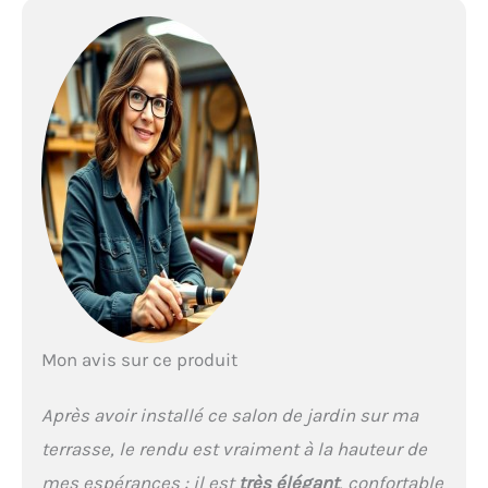
MOBILIER EXTÉRIEUR EN
RÉSINE TRESSÉE
RÉSISTANT: La
construction légère en
polyrattan associée à un
cadre acier solide garantit
une durabilité face aux
intempéries. Vous
bénéficiez d'une structure
robuste et fiable pour vos
espaces de terrasse.
ÉCONOMIE D'ESPACE LORS
DU REMISAGE AVEC
HOUSSE: La conception
encastrable du salon
Mon avis sur ce produit
permet un rangement
compact et optimisé. La
housse de protection
Après avoir installé ce salon de jardin sur ma
incluse préserve vos
terrasse, le rendu est vraiment à la hauteur de
meubles de jardin durant
l'hiver ou les absences
mes espérances : il est
très élégant
, confortable