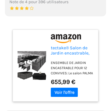
Note de 4 pour 396 utilisateurs
tectake® Salon de
Jardin encastrable,
10 Places, résine
ENSEMBLE DE JARDIN
tressée, Housse
ENCASTRABLE POUR 12
CONVIVES: Le salon PALMA
offre une capacité de 12
655,99 €
places avec 8 chaises, 4
tabourets et une table à
plaques de verre. Parfait
pour accueillir les grandes
familles lors de repas
conviviaux en plein air.