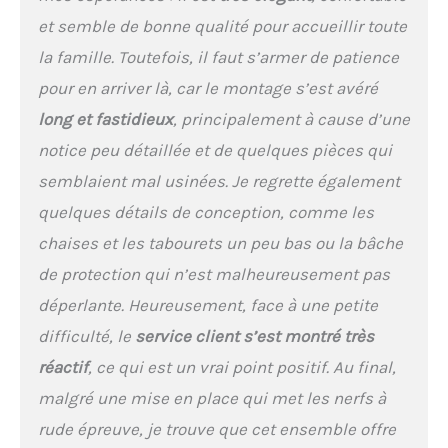
prolongées. CONFORT
et semble de bonne qualité pour accueillir toute
QUOTIDIEN AVEC
COUSSINS DE 5 CM
la famille. Toutefois, il faut s’armer de patience
D'ÉPAISSEUR: Les
pour en arriver là, car le montage s’est avéré
coussins imperméables
intégrés aux chaises et
long et fastidieux
, principalement à cause d’une
tabourets offrent un
notice peu détaillée et de quelques pièces qui
soutien confortable
(épaisseur 5 cm). Vous
semblaient mal usinées. Je regrette également
profitez de moments
quelques détails de conception, comme les
agréables assis sur ce
mobilier de terrasse bien
chaises et les tabourets un peu bas ou la bâche
équipé. ENSEMBLE
de protection qui n’est malheureusement pas
COMPLET LIVRÉ AVEC
TABLE VERRE 223 X 109
déperlante. Heureusement, face à une petite
CM: Le pack inclut 8
difficulté, le
service client s’est montré très
chaises (53 x 53 x 87 cm),
4 tabourets (41 x 41 x 33
réactif
, ce qui est un vrai point positif. Au final,
cm) et table avec 4
malgré une mise en place qui met les nerfs à
plaques de verre. Montage
rude épreuve, je trouve que cet ensemble offre
simplifié grâce au manuel