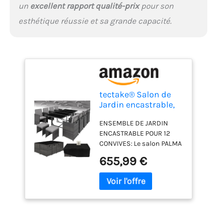
illustré fourni avec votre
un
excellent rapport qualité-prix
pour son
salon de jardin.
esthétique réussie et sa grande capacité.
tectake® Salon de
Jardin encastrable,
10 Places, résine
ENSEMBLE DE JARDIN
tressée, Housse
ENCASTRABLE POUR 12
CONVIVES: Le salon PALMA
offre une capacité de 12
655,99 €
places avec 8 chaises, 4
tabourets et une table à
plaques de verre. Parfait
pour accueillir les grandes
familles lors de repas
conviviaux en plein air.