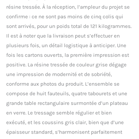
bénéficiez d'une structure
résine tressée. À la réception, l’ampleur du projet se
robuste et fiable pour vos
confirme : ce ne sont pas moins de cinq colis qui
espaces de terrasse.
ÉCONOMIE D'ESPACE LORS
sont arrivés, pour un poids total de 121 kilogrammes.
DU REMISAGE AVEC
Il est à noter que la livraison peut s’effectuer en
HOUSSE: La conception
encastrable du salon
plusieurs fois, un détail logistique à anticiper. Une
permet un rangement
fois les cartons ouverts, la première impression est
compact et optimisé. La
positive. La résine tressée de couleur grise dégage
housse de protection
incluse préserve vos
une impression de modernité et de sobriété,
meubles de jardin durant
conforme aux photos du produit. L’ensemble se
l'hiver ou les absences
prolongées. CONFORT
compose de huit fauteuils, quatre tabourets et une
QUOTIDIEN AVEC
grande table rectangulaire surmontée d’un plateau
COUSSINS DE 5 CM
D'ÉPAISSEUR: Les
en verre. Le tressage semble régulier et bien
coussins imperméables
exécuté, et les coussins gris clair, bien que d’une
intégrés aux chaises et
tabourets offrent un
épaisseur standard, s’harmonisent parfaitement
soutien confortable