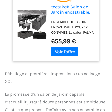
tectake® Salon de
Jardin encastrable,
10 Places, résine
ENSEMBLE DE JARDIN
tressée, Housse
ENCASTRABLE POUR 12
CONVIVES: Le salon PALMA
offre une capacité de 12
655,99 €
places avec 8 chaises, 4
tabourets et une table à
plaques de verre. Parfait
pour accueillir les grandes
familles lors de repas
conviviaux en plein air.
Déballage et premières impressions : un colisage
MOBILIER EXTÉRIEUR EN
RÉSINE TRESSÉE
XXL
RÉSISTANT: La
construction légère en
La promesse d’un salon de jardin capable
polyrattan associée à un
cadre acier solide garantit
d’accueillir jusqu’à douze personnes est ambitieuse.
une durabilité face aux
C’est ce que propose TecTake avec son ensemble en
intempéries. Vous