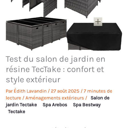
Test du salon de jardin en
résine TecTake : confort et
style extérieur
Par
Édith Lavandin
/
27 août 2025
/
7 minutes de
lecture
/
Aménagements extérieurs
/
Salon de
jardin Tectake
Spa Arebos
Spa Bestway
Tectake