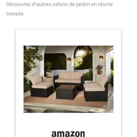
Découvrez d’autres salons de jardin en résine
MOBILIER EXTÉRIEUR EN
RÉSINE TRESSÉE
tressée
RÉSISTANT: La
construction légère en
polyrattan associée à un
cadre acier solide garantit
une durabilité face aux
intempéries. Vous
bénéficiez d'une structure
robuste et fiable pour vos
espaces de terrasse.
ÉCONOMIE D'ESPACE LORS
DU REMISAGE AVEC
HOUSSE: La conception
encastrable du salon
permet un rangement
compact et optimisé. La
housse de protection
incluse préserve vos
meubles de jardin durant
l'hiver ou les absences