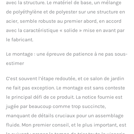
avec la structure. Le matériel de base, un mélange
(épaisseur 5 cm). Vous
profitez de moments
de polyéthylène et de polyester sur une structure en
agréables assis sur ce
acier, semble robuste au premier abord, en accord
mobilier de terrasse bien
équipé. ENSEMBLE
avec la caractéristique « solide » mise en avant par
COMPLET LIVRÉ AVEC
le fabricant.
TABLE VERRE 223 X 109
CM: Le pack inclut 8
Le montage : une épreuve de patience à ne pas sous-
chaises (53 x 53 x 87 cm),
4 tabourets (41 x 41 x 33
estimer
cm) et table avec 4
plaques de verre. Montage
C’est souvent l’étape redoutée, et ce salon de jardin
simplifié grâce au manuel
illustré fourni avec votre
ne fait pas exception. Le montage est sans conteste
salon de jardin.
le principal défi de ce produit. La notice fournie est
jugée par beaucoup comme trop succincte,
manquant de détails cruciaux pour un assemblage
fluide. Mon premier conseil, et le plus important, est
le suivant : prenez le temps de trier toute la visserie