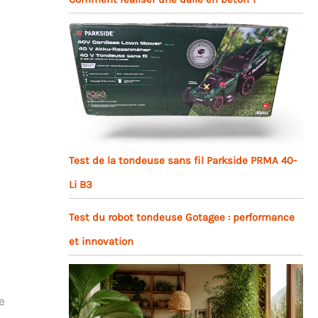
Test de la tondeuse sans fil Parkside PRMA 40-
Li B3
Test du robot tondeuse Gotagee : performance
et innovation
e