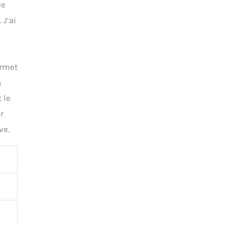
de
 J’ai
n
ermet
a
 le
r
ve.