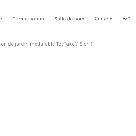
e
Climatisation
Salle de bain
Cuisine
WC
lon de jardin modulable TecTake® 5 en 1