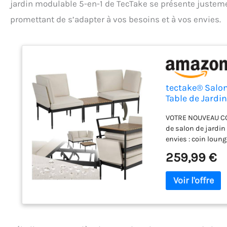
jardin modulable 5-en-1 de TecTake se présente justem
promettant de s’adapter à vos besoins et à vos envies.
tectake® Salon
Table de Jardi
époxy Mobilier
VOTRE NOUVEAU COI
de salon de jardin 
envies : coin loung
conviviale. Parfait
259,99 €
chaque espace en
INOUBLIABLES – Ins
envelopper par ses
d’ajuster votre pos
housses déperlante
prolongée. UN DES
combine robustesse