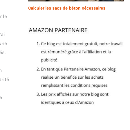
Calculer les sacs de béton nécessaires
r le
’ai
’une
és.
n
rité
e