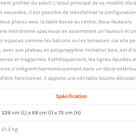
ment profiter du soleil. L’atout principal de ce modèle rési
secondes, il est possible de transformer la configuration.
eux places avec la table basse au centre, deux fauteuils
 une méridienne spacieuse en assemblant un fauteuil et u
its espaces comme les balcons ou les terrasses, car elle p
 avec son plateau en polypropylène imitation bois, est à l
erres et magazines. Esthétiquement, les lignes épurées et
coussins s’intègrent harmonieusement dans un décor extérieu
’être fonctionnel, il apporte une véritable touche décorati
Spécification
226 cm (L) x 68 cm (l) x 75 cm (H)
21,3 kg