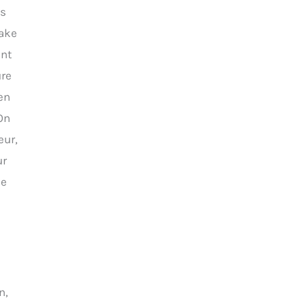
es
Take
ent
ure
 en
 On
eur,
ur
ue
n,