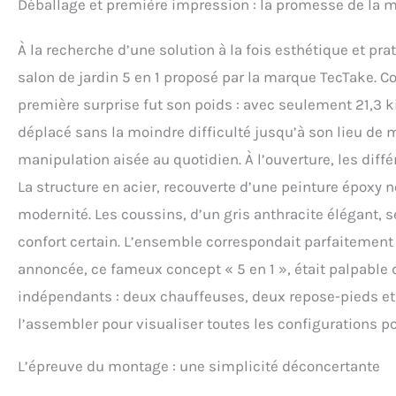
Déballage et première impression : la promesse de la m
basse avec lattes 
authentique à votr
À la recherche d’une solution à la fois esthétique et pr
ou petits plats l
FONCTIONNALITÉ OP
salon de jardin 5 en 1 proposé par la marque TecTake. 
salon de jardin es
première surprise fut son poids : avec seulement 21,3 
pour ranger un livr
nettoyage rapide e
déplacé sans la moindre difficulté jusqu’à son lieu de
praticité. UNE INV
manipulation aisée au quotidien. À l’ouverture, les di
sur la table exteri
canapé de jardin, 
La structure en acier, recouverte d’une peinture époxy 
résistants, il supp
modernité. Les coussins, d’un gris anthracite élégant,
être toute l’année.
confort certain. L’ensemble correspondait parfaitement
annoncée, ce fameux concept « 5 en 1 », était palpable 
indépendants : deux chauffeuses, deux repose-pieds et u
l’assembler pour visualiser toutes les configurations p
L’épreuve du montage : une simplicité déconcertante