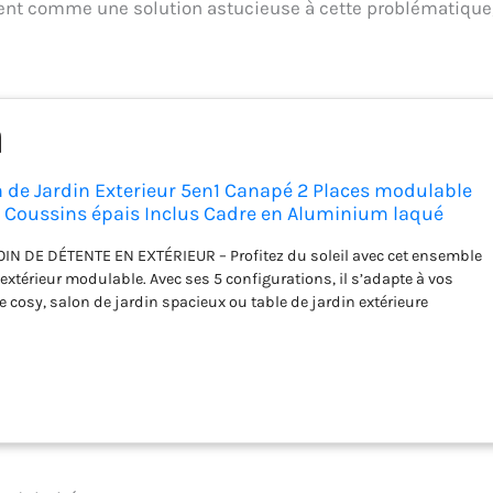
ent comme une solution astucieuse à cette problématique
 de Jardin Exterieur 5en1 Canapé 2 Places modulable
n Coussins épais Inclus Cadre en Aluminium laqué
 de terrasse Canape Exterieur Balcon Veranda Maison
N DE DÉTENTE EN EXTÉRIEUR – Profitez du soleil avec cet ensemble
extérieur modulable. Avec ses 5 configurations, il s’adapte à vos
e cosy, salon de jardin spacieux ou table de jardin extérieure
 pour un balcon, une terrasse ou un grand jardin, il transforme
 un havre de relaxation. CONFORT SUPÉRIEUR POUR DES MOMENTS
tallez-vous dans ce fauteuil salon ultra-confortable et laissez-vous
 coussins épais. Son dossier inclinable à 5 niveaux vous permet
ition pour une pause détente ou un apéritif entre amis. De plus, les
s et lavables garantissent un entretien facile pour une utilisation
IGN PRATIQUE ET MODERNE – Son armature en aluminium léger
 et élégance, tout en restant résistante aux intempéries. La table