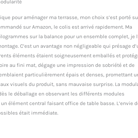
odularité
imitation bois naturel apporte une touche chaleureuse et
e salon jardin extérieur. Idéale pour poser vos boissons, magazines
atique pour aménager ma terrasse, mon choix s’est porté su
ors de vos moments de convivialité. RANGEMENT ASTUCIEUX ET
TIMALE – Besoin de garder vos essentiels à portée de main ? Ce
Commandé sur Amazon, le colis est arrivé rapidement. Ma
t équipé de grandes poches latérales sur les accoudoirs, parfaites
kilogrammes sur la balance pour un ensemble complet, je l
e, un téléphone ou des lunettes de soleil. Son montage facile et son
n font un mobilier de choix pour tous ceux qui recherchent confort et
 montage. C’est un avantage non négligeable qui présage d
ITATION À LA CONVIVIALITÉ EN PLEIN AIR – Que ce soit pour un brunch
fférents éléments étaient soigneusement emballés et protég
eur, un moment détente en fauteuil extérieur, ou un apéritif sur votre
cet ensemble s’adapte à toutes les occasions. Grâce à ses matériaux
noire au fini mat, dégage une impression de sobriété et de
orte soleil, pluie et vent sans effort, vous offrant une oasis de bien-
 semblaient particulièrement épais et denses, promettant u
 aux visuels du produit, sans mauvaise surprise. La modula
dès le déballage en observant les différents modules
n élément central faisant office de table basse. L’envie d
ossibles était immédiate.