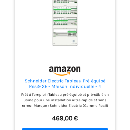
Dimensions : hauteur : 475
mm Largeur : 250 mm
Profondeur : 97 mm
Schneider Electric Tableau Pré-équipé
Resi9 XE - Maison Individuelle - 4
Rangées - 13 Modules - 52 Modules - IP30
Prêt à l'emploi : Tableau pré-équipé et pré-câblé en
- NF C 15-100 - R9HPNFC15145M
usine pour une installation ultra-rapide et sans
erreur Marque : Schneider Electric (Gamme Resi9
XE) Dimensions : 625 x 252 x 108 mm Indice de
protection : IP30 Norme : NF C 15-100 Sécurité
469,00 €
certifiée : Protection complète contre les chocs
électriques, surcharges et courts-circuits conforme