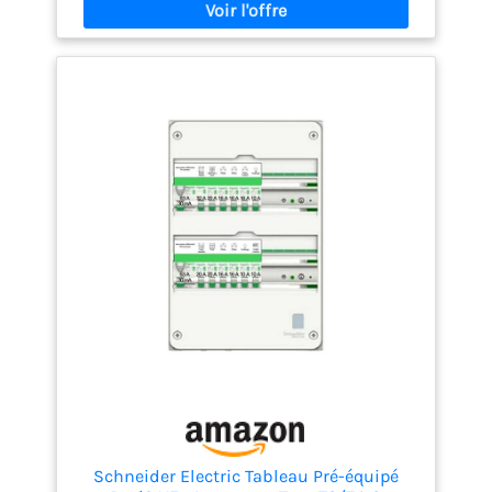
à la norme NF C 15-100 Capacité évolutive : Grande
capacité de 52 modules répartis sur 4 rangées
permettant d'ajouter facilement de nouveaux
circuits électriques Contenu complet : Livré avec 3
interrupteurs différentiels 63A (1x Type A, 2x Type
AC) et 21 disjoncteurs (6x10A, 9x16A, 4x20A, 1x32A,
1x2A)
Schneider Electric Tableau Pré-équipé