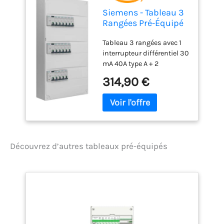
Siemens - Tableau 3
Rangées Pré-Équipé
3 Inter. Diff. 40A
Tableau 3 rangées avec 1
interrupteur différentiel 30
mA 40A type A + 2
interrupteur différentiel 30
314,90 €
mA 40A type AC 3
disjoncteurs 10A + 9
disjoncteurs PH 16A
SIEMENS + 3 disjoncteurs
PH 20A SIEMENS + 1
disjoncteur PH 32A
Découvrez d’autres tableaux pré-équipés
SIEMENS 3 peignes
horizontaux avec
connection Inter
Differentiel 40A et 63A
Bornier de terre +
obturateur + étiquettes et
pictogrammes de repérage
pour les appareils