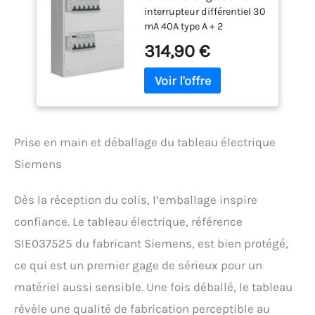
interrupteur différentiel 30
mA 40A type A + 2
interrupteur différentiel 30
314,90 €
mA 40A type AC 3
disjoncteurs 10A + 9
disjoncteurs PH 16A
SIEMENS + 3 disjoncteurs
PH 20A SIEMENS + 1
disjoncteur PH 32A
Prise en main et déballage du tableau électrique
SIEMENS 3 peignes
horizontaux avec
Siemens
connection Inter
Differentiel 40A et 63A
Dès la réception du colis, l’emballage inspire
Bornier de terre +
obturateur + étiquettes et
confiance. Le tableau électrique, référence
pictogrammes de repérage
SIE037525 du fabricant Siemens, est bien protégé,
pour les appareils
Dimensions : hauteur : 475
ce qui est un premier gage de sérieux pour un
mm Largeur : 250 mm
matériel aussi sensible. Une fois déballé, le tableau
Profondeur : 97 mm
révèle une qualité de fabrication perceptible au