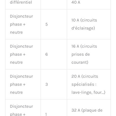
différentiel
40 A
Disjoncteur
10 A (circuits
phase +
5
d’éclairage)
neutre
Disjoncteur
16 A (circuits
phase +
6
prises de
neutre
courant)
Disjoncteur
20 A (circuits
phase +
3
spécialisés :
neutre
lave-linge, four…)
Disjoncteur
32 A (plaque de
phase +
1