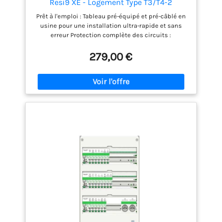
Resi9 XE - Logement Type T3/T4-2
Rangées - 13 Modules - R9HPNFC15127P
Prêt à l'emploi : Tableau pré-équipé et pré-câblé en
usine pour une installation ultra-rapide et sans
erreur Protection complète des circuits :
Disjoncteurs modulaires et interrupteurs
différentiels intégrés pour sécuriser l'ensemble des
279,00 €
circuits domestiques de votre logement
Configuration adaptée aux logements T3/T4 :
Comprend 12 disjoncteurs (3x10A, 5x16A, 3x20A,
1x32A) et 2 interrupteurs différentiels 63A (1x63A
type AC et 1x63A type A) pour protéger tous les
circuits essentiels Coffret en saillie de qualité :
Coffret blanc RAL 9003 avec 2 rangées de 13
modules, dimensions 375 x 252 x 108 mm, indice de
protection IP30 Conformité et fiabilité : Conforme
aux normes électriques françaises et européennes,
testé en usine par Schneider Electric pour garantir
une installation sécurisée et durable