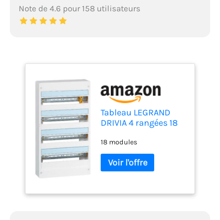
Note de 4.6 pour 158 utilisateurs
Tableau LEGRAND
DRIVIA 4 rangées 18
modules IP30 IK05 -
18 modules
Blanc RAL9003