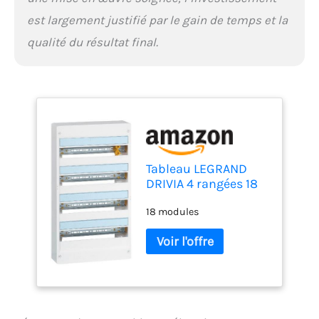
est largement justifié par le gain de temps et la
qualité du résultat final.
Tableau LEGRAND
DRIVIA 4 rangées 18
modules IP30 IK05 -
18 modules
Blanc RAL9003