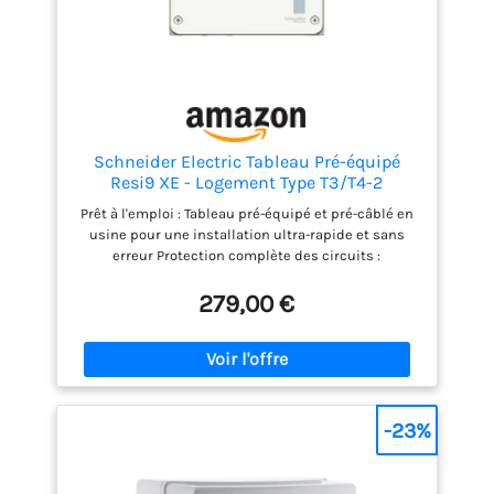
Schneider Electric Tableau Pré-équipé
Resi9 XE - Logement Type T3/T4-2
Rangées - 13 Modules - R9HPNFC15127P
Prêt à l'emploi : Tableau pré-équipé et pré-câblé en
usine pour une installation ultra-rapide et sans
erreur Protection complète des circuits :
Disjoncteurs modulaires et interrupteurs
différentiels intégrés pour sécuriser l'ensemble des
279,00 €
circuits domestiques de votre logement
Configuration adaptée aux logements T3/T4 :
Comprend 12 disjoncteurs (3x10A, 5x16A, 3x20A,
1x32A) et 2 interrupteurs différentiels 63A (1x63A
type AC et 1x63A type A) pour protéger tous les
circuits essentiels Coffret en saillie de qualité :
-23%
Coffret blanc RAL 9003 avec 2 rangées de 13
modules, dimensions 375 x 252 x 108 mm, indice de
protection IP30 Conformité et fiabilité : Conforme