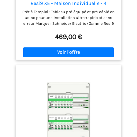
Resi9 XE - Maison Individuelle - 4
Rangées - 13 Modules - 52 Modules - IP30
Prêt à l'emploi : Tableau pré-équipé et pré-câblé en
- NF C 15-100 - R9HPNFC15145M
usine pour une installation ultra-rapide et sans
erreur Marque : Schneider Electric (Gamme Resi9
XE) Dimensions : 625 x 252 x 108 mm Indice de
protection : IP30 Norme : NF C 15-100 Sécurité
469,00 €
certifiée : Protection complète contre les chocs
électriques, surcharges et courts-circuits conforme
à la norme NF C 15-100 Capacité évolutive : Grande
capacité de 52 modules répartis sur 4 rangées
permettant d'ajouter facilement de nouveaux
circuits électriques Contenu complet : Livré avec 3
interrupteurs différentiels 63A (1x Type A, 2x Type
AC) et 21 disjoncteurs (6x10A, 9x16A, 4x20A, 1x32A,
1x2A)