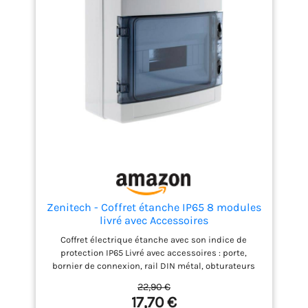
aux normes électriques françaises et européennes,
testé en usine par Schneider Electric pour garantir
une installation sécurisée et durable
Zenitech - Coffret étanche IP65 8 modules
livré avec Accessoires
Coffret électrique étanche avec son indice de
protection IP65 Livré avec accessoires : porte,
bornier de connexion, rail DIN métal, obturateurs
Idéal pour une extension en extérieur, un abri
22,90 €
piscine ou un atelier Assure une sécurité et une
17,70 €
fiabilité conformes aux exigences européennes