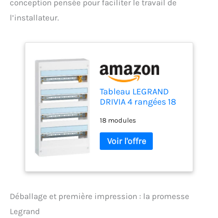
conception pensée pour faciliter le travail de
l’installateur.
Tableau LEGRAND
DRIVIA 4 rangées 18
modules IP30 IK05 -
18 modules
Blanc RAL9003
Déballage et première impression : la promesse
Legrand