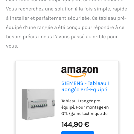
Vous recherchez une solution à la fois simple, rapide
à installer et parfaitement sécurisée. Ce tableau pré-
équipé d’une rangée a été conçu pour répondre à ce
besoin précis : nous l’avons passé au crible pour
vous.
SIEMENS - Tableau 1
Rangée Pré-Équipé
Monophasé - 1 Inter
Tableau 1 rangée pré-
Diff 40A
équipé. Pour montage en
GTL (gaine technique de
logement) ou en saillie.
144,90 €
Contient : 1 interrupteur
différentiel 30mA 40A type