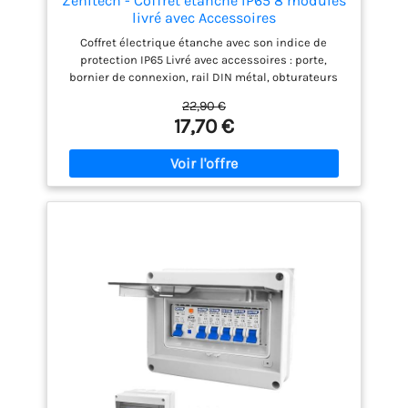
Zenitech - Coffret étanche IP65 8 modules
livré avec Accessoires
Coffret électrique étanche avec son indice de
protection IP65 Livré avec accessoires : porte,
bornier de connexion, rail DIN métal, obturateurs
Idéal pour une extension en extérieur, un abri
22,90 €
piscine ou un atelier Assure une sécurité et une
17,70 €
fiabilité conformes aux exigences européennes
Compact et ergonomique pour une installation
facile