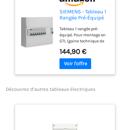
SIEMENS - Tableau 1
Rangée Pré-Équipé
Monophasé - 1 Inter
Tableau 1 rangée pré-
Diff 40A
équipé. Pour montage en
GTL (gaine technique de
logement) ou en saillie.
144,90 €
Contient : 1 interrupteur
différentiel 30mA 40A type
AC 2 disjoncteurs 10A + 3
disjoncteurs 16A + 2
disjoncteurs 20A + 1
disjoncteur 32A 1 peigne
Découvrez d’autres tableaux électriques
horizontal avec
connection inter
differentiel 40A et 63A
Dimensions : Hauteur :
225 mm Largeur : 250 mm
Profondeur : 97 mm