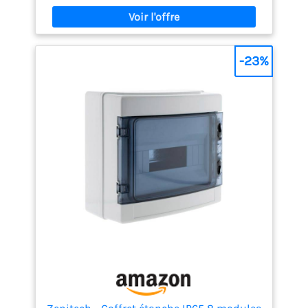
électriques, surcharges et courts-circuits conforme
à la norme NF C 15-100 Capacité évolutive : Grande
capacité de 52 modules répartis sur 4 rangées
permettant d'ajouter facilement de nouveaux
circuits électriques Contenu complet : Livré avec 3
-23%
interrupteurs différentiels 63A (1x Type A, 2x Type
AC) et 21 disjoncteurs (6x10A, 9x16A, 4x20A, 1x32A,
1x2A)