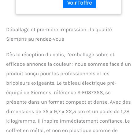
AC 2 disjoncteurs 10A + 3
disjoncteurs 16A + 2
disjoncteurs 20A + 1
disjoncteur 32A 1 peigne
Déballage et première impression : la qualité
horizontal avec
connection inter
Siemens au rendez-vous
differentiel 40A et 63A
Dimensions : Hauteur :
Dès la réception du colis, l’emballage sobre et
225 mm Largeur : 250 mm
Profondeur : 97 mm
efficace annonce la couleur : nous sommes face à un
produit conçu pour les professionnels et les
bricoleurs exigeants. Le tableau électrique pré-
équipé de Siemens, référence SIE037358, se
présente dans un format compact et dense. Avec des
dimensions de 25 x 9,7 x 22,5 cm et un poids de 1,78
kilogramme, il inspire immédiatement confiance. Le
coffret en métal, et non en plastique comme de