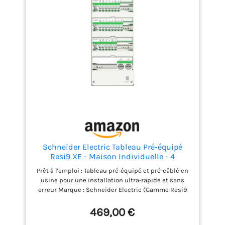
Schneider Electric Tableau Pré-équipé
Resi9 XE - Maison Individuelle - 4
Rangées - 13 Modules - 52 Modules - IP30
Prêt à l'emploi : Tableau pré-équipé et pré-câblé en
- NF C 15-100 - R9HPNFC15145M
usine pour une installation ultra-rapide et sans
erreur Marque : Schneider Electric (Gamme Resi9
XE) Dimensions : 625 x 252 x 108 mm Indice de
protection : IP30 Norme : NF C 15-100 Sécurité
469,00 €
certifiée : Protection complète contre les chocs