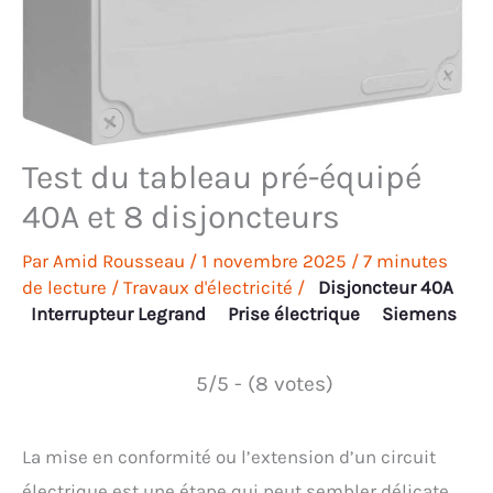
Test du tableau pré-équipé
40A et 8 disjoncteurs
Par
Amid Rousseau
/
1 novembre 2025
/
7 minutes
de lecture
/
Travaux d'électricité
/
Disjoncteur 40A
Interrupteur Legrand
Prise électrique
Siemens
5/5 - (8 votes)
La mise en conformité ou l’extension d’un circuit
électrique est une étape qui peut sembler délicate.