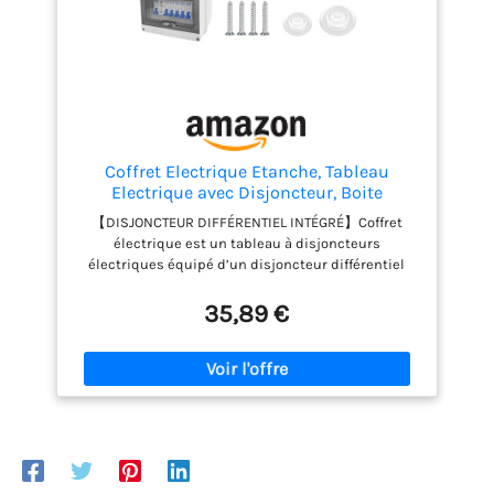
Coffret Electrique Etanche, Tableau
Electrique avec Disjoncteur, Boite
multiprise IP65 pour
【DISJONCTEUR DIFFÉRENTIEL INTÉGRÉ】Coffret
Caravanes/Garages/Ateliers/Villas,
électrique est un tableau à disjoncteurs
Bornier Electrique avec Disjoncteur 63A
électriques équipé d’un disjoncteur différentiel
CA 3x16A + 20A + 32A
haute sensibilité 63 A/30 mA de type A. Il assure
une protection fiable contre les courts-circuits et
35,89 €
les défauts à la terre, déclenchant en millisecondes
pour prévenir tout risque d’électrocution. Idéal pour
remplacer ou compléter vos disjoncteur 16A ou
disjoncteur 32A dans un tableau électrique 1 rangée
ou tableau électrique 1 rangées. 【ÉTANCHÉITÉ POUR
INTÉRIEUR ET EXTÉRIEUR】Avec son indice de
protection IP65 certifié, ce coffret électrique
étanche extérieur offre une barrière complète