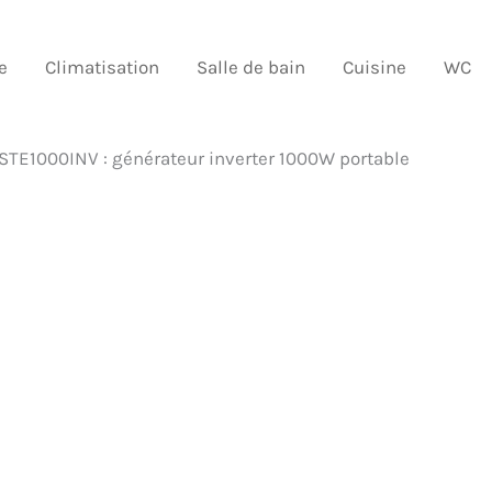
e
Climatisation
Salle de bain
Cuisine
WC
-STE1000INV : générateur inverter 1000W portable