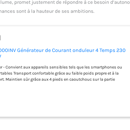
 plume, promet justement de répondre à ce besoin d’auton
rmances sont à la hauteur de ses ambitions.
1000INV Générateur de Courant onduleur 4 Temps 230
W
er - Convient aux appareils sensibles tels que les smartphones ou
tables Transport confortable grâce au faible poids propre et à la
rt. Maintien sûr grâce aux 4 pieds en caoutchouc sur la partie
eur numérique à essence 4 temps avec puissance de crête de 1000 W
ale continue de 800 W. Volume du réservoir de 1,55 l. Autonomie à
 h Contenu de la livraison : générateur de courant Zipper ZI-
d'huile, fiche 230 V, câble adaptateur de sortie continue, clé à