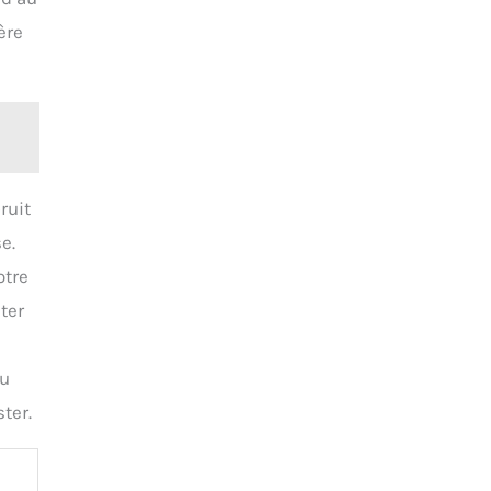
ère
ruit
e.
otre
ter
du
ter.