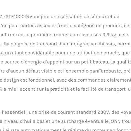
 ZI-STE1000INV inspire une sensation de sérieux et de
on peut parfois associer à cette catégorie de produits, cel
onfirme cette première impression : avec ses 9,9 kg, il se
. Sa poignée de transport, bien intégrée au châssis, perm
est un atout considérable pour une utilisation nomade, que
e source d’énergie d’appoint sur un petit bateau. La qualit
e d’aucun défaut visible et l’ensemble paraît robuste, prê
n. Le design est fonctionnel, avec des commandes clairemen
 mis l’accent sur la praticité et la facilité de transport, 
e l’essentiel : une prise de courant standard 230V, des voy
 niveau d’huile bas et une surcharge éventuelle. On y tro
ui ajuste automatiquement le régime du moteur en foncti