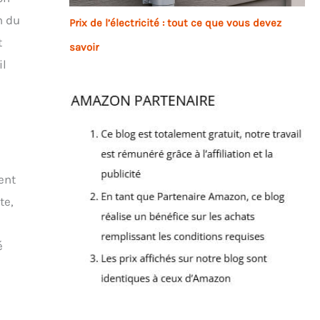
n du
Prix de l’électricité : tout ce que vous devez
t
savoir
il
ent
te,
é