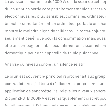
La puissance nominale de 1000 W est le cœur de cet appar
du courant de sortie sont parfaitement stables. C’est un 
électroniques les plus sensibles, comme les ordinateurs
brancher simultanément un ordinateur portable en charg
montre le moindre signe de faiblesse. Le moteur ajuste
seulement bénéfique pour la consommation mais aussi p
être un compagnon fiable pour alimenter l’essentiel lo
domestique pour des appareils de faible puissance.
Analyse du niveau sonore : un silence relatif
Le bruit est souvent le principal reproche fait aux grou
contradictoires, j’ai tenu à réaliser mes propres mesur
application de sonomètre, j’ai relevé les niveaux sonores
Zipper ZI-STE1000INV est remarquablement discret pour 
fonctionnement, j’ai mesuré une valeur avoisinant les 6