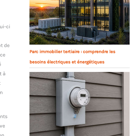
ui-ci
et de
Parc immobilier tertiaire : comprendre les
 ce
besoins électriques et énergétiques
é
t à
t
un
ants
uve
on