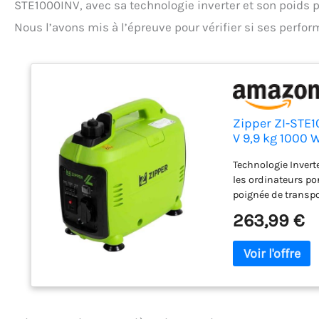
STE1000INV, avec sa technologie inverter et son poids
Nous l’avons mis à l’épreuve pour vérifier si ses perfo
Zipper ZI-STE
V 9,9 kg 1000 
Technologie Invert
les ordinateurs por
poignée de transpo
inférieure. Ondul
263,99 €
et puissance nomin
pleine charge : 1,8
STE1000INV, volcan 
bougie