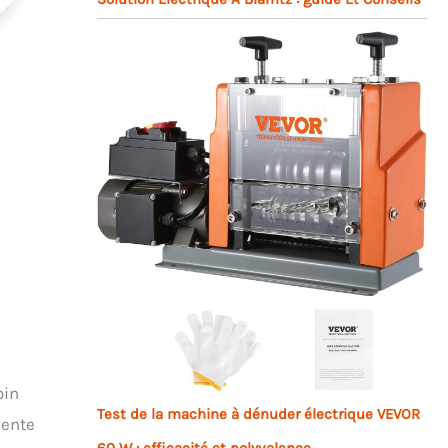
oin
Test de la machine à dénuder électrique VEVOR
sente
60 W : efficacité et polyvalence