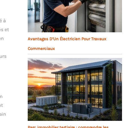
é à
es et
en
Avantages D’Un Électricien Pour Travaux
Commerciaux
eurs
en
et
ain
Parc immobilier tertiaire : comprendre les