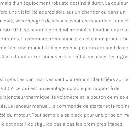
et mais d’un équipement robuste destiné à durer. La couleur
fère une visibilité appréciable sur un chantier ou dans un
ien calé, accompagné de ses accessoires essentiels : une cl
intuitif. Il se résume principalement à la fixation des rou
minutes. La première impression est celle d’un produit bi
romettent une maniabilité bienvenue pour un appareil de ce
hâssis tubulaire en acier semble prêt à encaisser les rigu
 simple. Les commandes sont clairement identifiées sur le
 230 V, ce qui est un avantage notable par rapport à de
isjoncteur thermique, le voltmètre et le bouton de mise 
s. Le lanceur manuel, la commande de starter et le robin
ôté du moteur. Tout semble à sa place pour une prise en m
ie est détaillée et guide pas à pas les premières étapes,