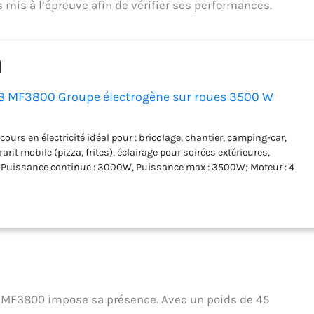
mis à l’épreuve afin de vérifier ses performances.
8 MF3800 Groupe électrogène sur roues 3500 W
ours en électricité idéal pour : bricolage, chantier, camping-car,
ant mobile (pizza, frites), éclairage pour soirées extérieures,
; Puissance continue : 3000W, Puissance max : 3500W; Moteur : 4
rburant : essence SP95E10/98; Niveau de bruit : 96dB(A); Réservoir :
10H; Système AVR (régulation de la tension); 3 prises NF 230V AC et 1
rotection contre les surcharges et système d’alerte sonore si niveau
chets support pour rallonge électrique; Facilement transportable sur
e aux grandes roues et poignées basculantes
8 MF3800 impose sa présence. Avec un poids de 45