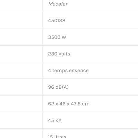
Mecafer
450138
3500 W
230 Volts
4 temps essence
96 dB(A)
62 x 46 x 47,5 cm
45 kg
15 litres