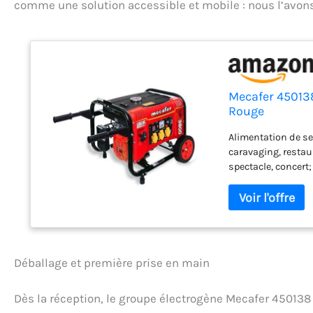
comme une solution accessible et mobile : nous l’avons 
Mecafer 45013
Rouge
Alimentation de sec
caravaging, restaur
spectacle, concert
temps, 7HP max, ca
15L, Autonomie de 
prise 12V DC 5A; P
d’huile faible, cro
tous les sols grâc
Déballage et première prise en main
Dès la réception, le groupe électrogène Mecafer 45013