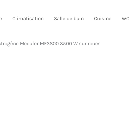
e
Climatisation
Salle de bain
Cuisine
WC
ectrogène Mecafer MF3800 3500 W sur roues