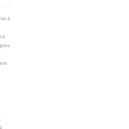
iel à
 Le
ngées
ment
n
,
ai