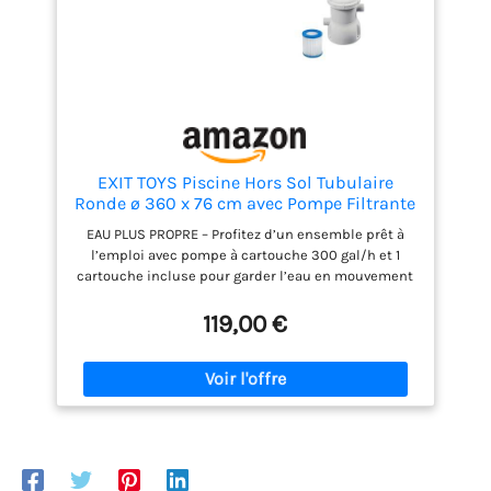
EXIT TOYS Piscine Hors Sol Tubulaire
Ronde ø 360 x 76 cm avec Pompe Filtrante
– pour Enfants – Structure Stable –
EAU PLUS PROPRE – Profitez d’un ensemble prêt à
Certifiée TÜV CE en 16582 – Stone Pool –
l’emploi avec pompe à cartouche 300 gal/h et 1
Gris
cartouche incluse pour garder l’eau en mouvement
et faciliter l’entretien dès la mise en place. RESTE
BIEN EN PLACE – La structure en acier thermolaqué
119,00 €
et les pieds solides assurent une excellente
stabilité dans le jardin et sont conçus pour
accompagner plusieurs saisons de baignade.
FORMAT FAMILIAL – Avec un diamètre de 360 cm, une
hauteur de 76 cm et une capacité de 6125 litres à 90
%, cette piscine tubulaire ronde offre un bel espace
pour jouer, se rafraîchir et barboter. ACCÈS PLUS
SIMPLE – La hauteur de bassin de 76 cm reste facile