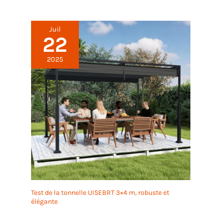
Juil
22
2025
Test de la tonnelle UISEBRT 3×4 m, robuste et
élégante