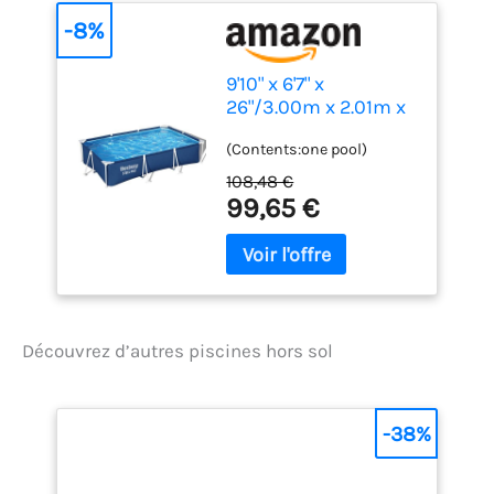
-8%
9'10" x 6'7" x
26"/3.00m x 2.01m x
66cm Pool
(Contents:one pool)
108,48 €
99,65 €
Découvrez d’autres piscines hors sol
-38%