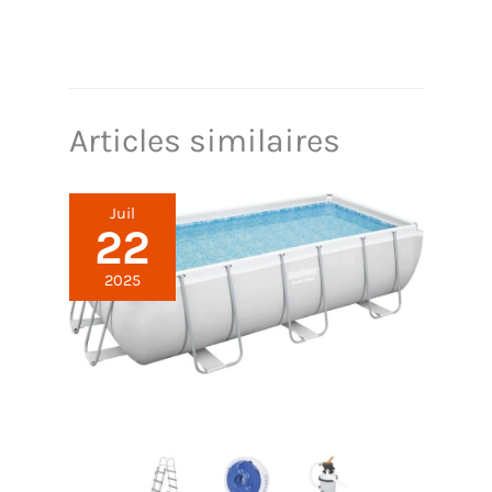
à enjamber, ce qui rend cette piscine hors sol
pratique pour les jeunes enfants sous la
surveillance d’un adulte. ACHAT RASSURANT – EXIT
Toys offre 2 ans de garantie légale UE; pièces
détachées et accessoires compatibles disponibles.
Articles similaires
Juil
22
2025