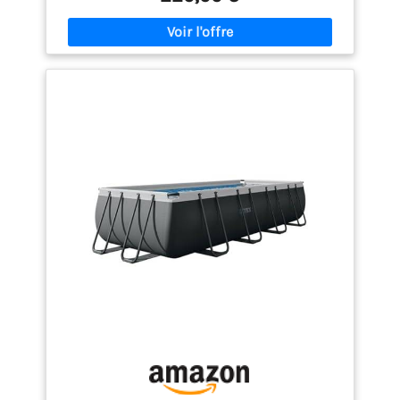
revêtement antiadhésif, bande en PVC pour plus de
stabilité Avec pompe filtrante (2 006 l/h, 220-240 V,
transformateur 12 V, 40 W, certifié GS (DEKRA),
classe de protection II, convient également pour le
fonctionnement en DE/NL/BE/LU) et cartouche
filtrante assortie, échelle de sécurité Flowclear (107
cm) Démontage, rangement et transport sans
effort, vidage facile grâce à la valve de vidange
intégrée (adaptateur de tuyau d'arrosage inclus) 2
ans de garantie du fabricant, vaste boutique de
pièces de rechange