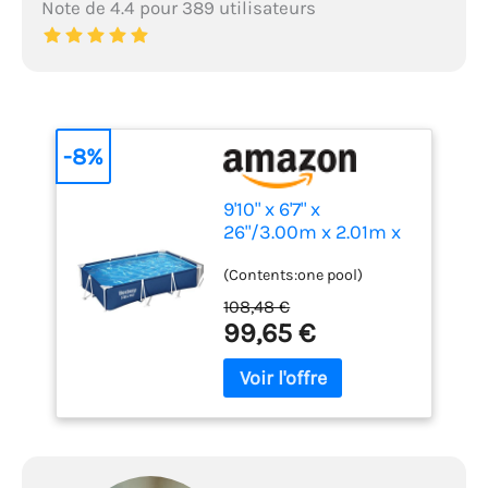
Note de 4.4 pour 389 utilisateurs
-8%
9'10" x 6'7" x
26"/3.00m x 2.01m x
66cm Pool
(Contents:one pool)
108,48 €
99,65 €