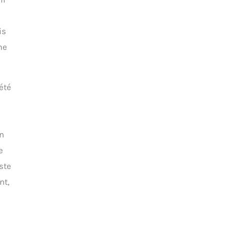
is
me
été
en
e
ste
nt,