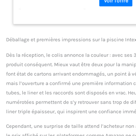
Déballage et premières impressions sur la piscine Inte
Dès la réception, le colis annonce la couleur : avec ses
produit conséquent. Mieux vaut être deux pour la manipu
font état de cartons arrivant endommagés, un point à véri
mais l’ouverture a confirmé une première information c
tubes, le liner et les raccords sont disposés en vrac. H
numérotées permettent de s’y retrouver sans trop de diff
liner triple épaisseur, qui inspirent une confiance imméd
Cependant, une surprise de taille attend l’acheteur non a
le prix affiché sur les plateformes comme Amazon ne c