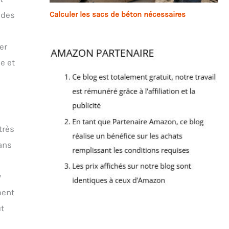
Calculer les sacs de béton nécessaires
 des
er
e et
très
ans
y
ment
ut