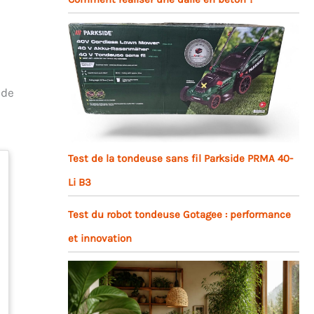
 de
Test de la tondeuse sans fil Parkside PRMA 40-
Li B3
Test du robot tondeuse Gotagee : performance
et innovation