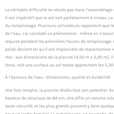
La véritable difficulté ne réside pas dans l’assemblag
Il est impératif que le sol soit parfaitement à niveau. 
du remplissage. Plusieurs utilisateurs rapportent que le
de l’eau. J’ai constaté ce phénomène : même en s’assura
requise pendant les premières heures de remplissage. Un
poids devient tel qu’il est impossible de repositionne
réel : aux dimensions de la piscine (4,50 m x 2,20 m), 
force, soit une surface au sol totale approchant les 5,3
À l’épreuve de l’eau : dimensions, qualité et durabilité
Une fois remplie, la piscine révèle tout son potentiel. A
hauteur de structure de 84 cm, elle offre un volume trè
toute sécurité, et les plus grands peuvent y faire quelq
pour un jardin familial. Le remplissage, en revanche, d