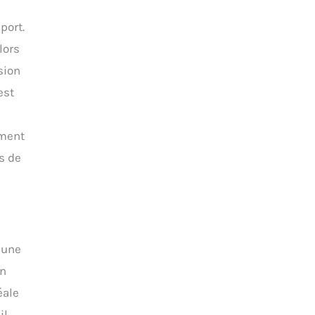
port.
lors
sion
est
ement
s de
r une
en
éale
il