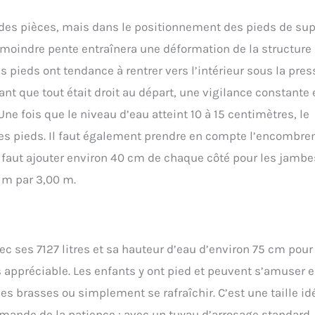
e des pièces, mais dans le positionnement des pieds de sup
La moindre pente entraînera une déformation de la structure 
s pieds ont tendance à rentrer vers l’intérieur sous la pres
nt que tout était droit au départ, une vigilance constante 
e fois que le niveau d’eau atteint 10 à 15 centimètres, le
r les pieds. Il faut également prendre en compte l’encombr
il faut ajouter environ 40 cm de chaque côté pour les jambe
0 m par 3,00 m.
vec ses 7127 litres et sa hauteur d’eau d’environ 75 cm pou
s appréciable. Les enfants y ont pied et peuvent s’amuser 
ues brasses ou simplement se rafraîchir. C’est une taille id
emande de la patience : avec un tuyau d’arrosage standard, 