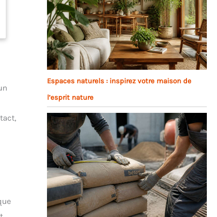
Espaces naturels : inspirez votre maison de
un
l’esprit nature
s
tact,
 que
t