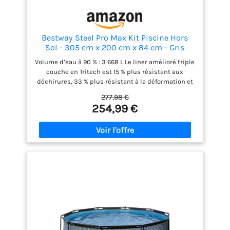
Bestway Steel Pro Max Kit Piscine Hors
Sol - 305 cm x 200 cm x 84 cm - Gris
Volume d’eau à 90 % : 3 668 L Le liner amélioré triple
couche en Tritech est 15 % plus résistant aux
déchirures, 33 % plus résistant à la déformation et
83 % plus résistant à la perforation que le PVC
277,98 €
classique Le cadre en acier résistant à la corrosion
254,99 €
est maintenu par des joints ClickConnect, dotés de
connecteurs rapides à clic Fournie avec une pompe
de filtration de 1 249 L Montage et démontage
faciles sans outil