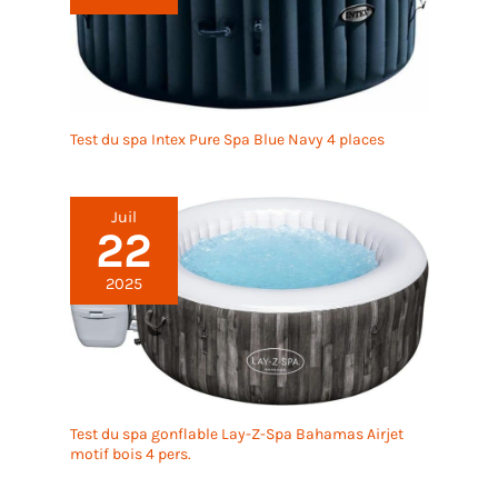
Test du spa Intex Pure Spa Blue Navy 4 places
Juil
22
2025
Test du spa gonflable Lay-Z-Spa Bahamas Airjet
motif bois 4 pers.