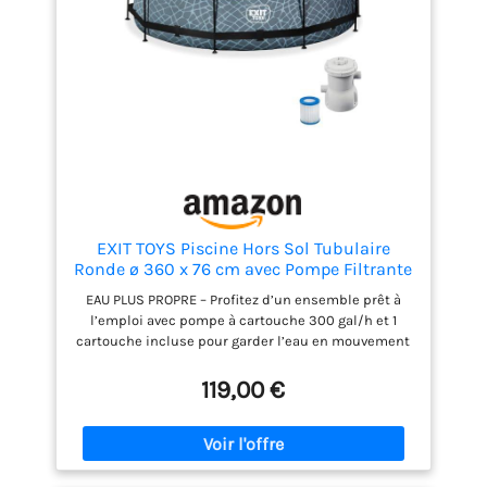
EXIT TOYS Piscine Hors Sol Tubulaire
Ronde ø 360 x 76 cm avec Pompe Filtrante
– pour Enfants – Structure Stable –
EAU PLUS PROPRE – Profitez d’un ensemble prêt à
Certifiée TÜV CE en 16582 – Stone Pool –
l’emploi avec pompe à cartouche 300 gal/h et 1
Gris
cartouche incluse pour garder l’eau en mouvement
et faciliter l’entretien dès la mise en place. RESTE
BIEN EN PLACE – La structure en acier thermolaqué
119,00 €
et les pieds solides assurent une excellente
stabilité dans le jardin et sont conçus pour
accompagner plusieurs saisons de baignade.
FORMAT FAMILIAL – Avec un diamètre de 360 cm, une
hauteur de 76 cm et une capacité de 6125 litres à 90