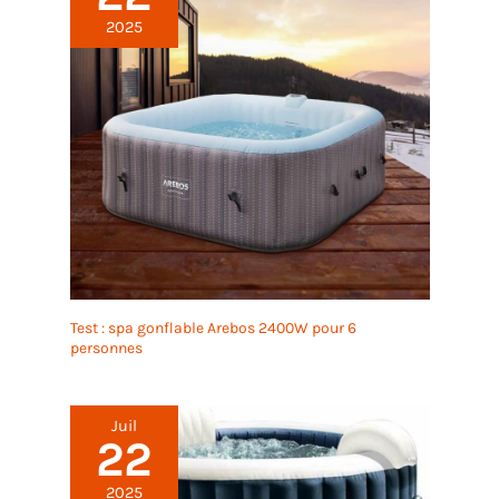
2025
Test : spa gonflable Arebos 2400W pour 6
personnes
Juil
22
2025