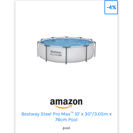
%, cette piscine tubulaire ronde offre un bel espace
-4%
pour jouer, se rafraîchir et barboter. ACCÈS PLUS
SIMPLE – La hauteur de bassin de 76 cm reste facile
à enjamber, ce qui rend cette piscine hors sol
pratique pour les jeunes enfants sous la
surveillance d’un adulte. ACHAT RASSURANT – EXIT
Toys offre 2 ans de garantie légale UE; pièces
détachées et accessoires compatibles disponibles.
Bestway Steel Pro Max™ 10' x 30"/3.05m x
76cm Pool
pool