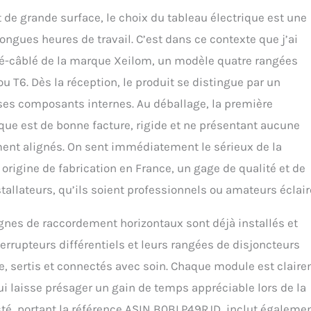
de grande surface, le choix du tableau électrique est une
ngues heures de travail. C’est dans ce contexte que j’ai
pré-câblé de la marque Xeilom, un modèle quatre rangées
 T6. Dès la réception, le produit se distingue par un
ses composants internes. Au déballage, la première
ique est de bonne facture, rigide et ne présentant aucune
ment alignés. On sent immédiatement le sérieux de la
origine de fabrication en France, un gage de qualité et de
lateurs, qu’ils soient professionnels ou amateurs éclair
eignes de raccordement horizontaux sont déjà installés et
errupteurs différentiels et leurs rangées de disjoncteurs
te, sertis et connectés avec soin. Chaque module est clair
ui laisse présager un gain de temps appréciable lors de la
sté, portant la référence ASIN B0BLP49RJD, inclut égaleme