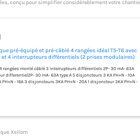
es, conçu pour simplifier considérablement votre chantie
ique pré-équipé et pré-câblé 4 rangées idéal T5-T6 avec
 et 4 interrupteurs différentiels (2 prises modulaires)
e 4 rangées monté câblé 3 interrupteurs différentiels 2P- 30 mA- 63A
eur differentiel2P- 30 mA- 63A type A 5 disjoncteurs 3 KA PH+N - 10A
 PH+N - 16A 3 disjoncteurs 3KA PH+N - 20A 1 disjoncteur 3KA PH+N -
accordement - 8 bornes d'alimentation - 3 peignes de raccordement
 diff - 1 bornier de raccordement terre 26 bornes - 1 bornier de
 5 bornes - 1 bornier de raccordement neutre 5 bornes - 1 kit de 2
m² - 4 kits de repiquage 10 mm² - 4 planches d'étiquettes
rique Xeilom