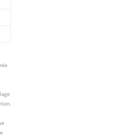
e
brée
blage
tion,
ue
ie