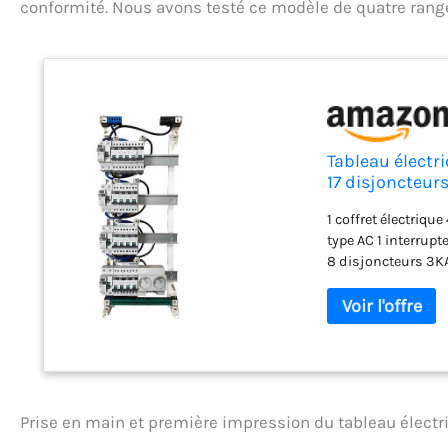
conformité. Nous avons testé ce modèle de quatre rangé
Tableau électr
17 disjoncteurs
1 coffret électriqu
type AC 1 interrupt
8 disjoncteurs 3KA
32A 8 peignes de r
vertical pour inter
raccordement phase
fils d'arrivée 16 m
Prise en main et première impression du tableau élect