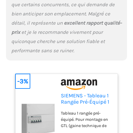
que certains concurrents, ce qui demande de
bien anticiper son emplacement. Malgré ce
détail, il représente un
excellent rapport qualité-
prix
et je le recommande vivement pour
quiconque cherche une solution fiable et
performante sans se ruiner.
-3%
SIEMENS - Tableau 1
Rangée Pré-Équipé 1
Inter. Diff. 63A - 4
Tableau 1 rangée pré-
Disjoncteurs
équipé. Pour montage en
GTL (gaine technique de
logement) ou en saillie.