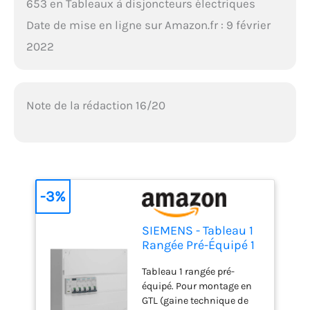
653 en Tableaux à disjoncteurs électriques
Date de mise en ligne sur Amazon.fr : 9 février
2022
Note de la rédaction 16/20
-3%
SIEMENS - Tableau 1
Rangée Pré-Équipé 1
Inter. Diff. 63A - 4
Tableau 1 rangée pré-
Disjoncteurs
équipé. Pour montage en
GTL (gaine technique de