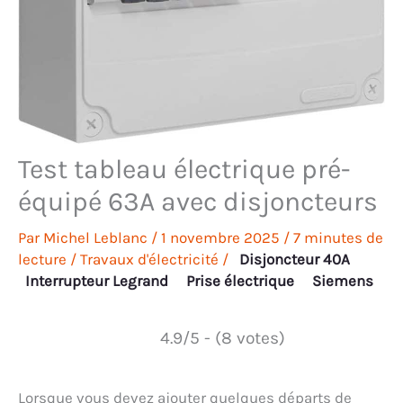
Test tableau électrique pré-
équipé 63A avec disjoncteurs
Par
Michel Leblanc
/
1 novembre 2025
/
7 minutes de
lecture
/
Travaux d'électricité
/
Disjoncteur 40A
Interrupteur Legrand
Prise électrique
Siemens
4.9/5 - (8 votes)
Lorsque vous devez ajouter quelques départs de