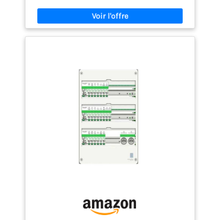
Configuration adaptée aux logements T3/T4 :
Comprend 12 disjoncteurs (3x10A, 5x16A, 3x20A,
1x32A) et 2 interrupteurs différentiels 63A (1x63A
type AC et 1x63A type A) pour protéger tous les
circuits essentiels Coffret en saillie de qualité :
Coffret blanc RAL 9003 avec 2 rangées de 13
modules, dimensions 375 x 252 x 108 mm, indice de
protection IP30 Conformité et fiabilité : Conforme
aux normes électriques françaises et européennes,
testé en usine par Schneider Electric pour garantir
une installation sécurisée et durable