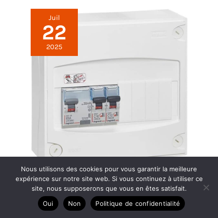
Juil
22
2025
Nous utilisons des cookies pour vous garantir la meilleure
Test tableau électrique Legrand Drivia spécial
expérience sur notre site web. Si vous continuez à utiliser ce
extension chambre
site, nous supposerons que vous en êtes satisfait.
Oui
Non
Politique de confidentialité