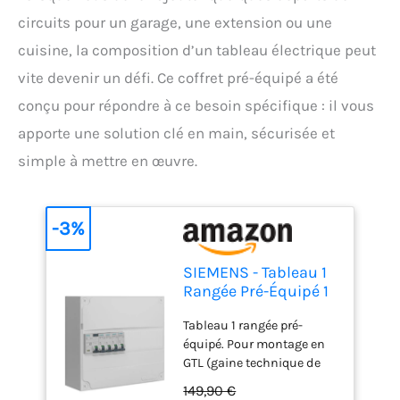
circuits pour un garage, une extension ou une
cuisine, la composition d’un tableau électrique peut
vite devenir un défi. Ce coffret pré-équipé a été
conçu pour répondre à ce besoin spécifique : il vous
apporte une solution clé en main, sécurisée et
simple à mettre en œuvre.
-3%
SIEMENS - Tableau 1
Rangée Pré-Équipé 1
Inter. Diff. 63A - 4
Tableau 1 rangée pré-
Disjoncteurs
équipé. Pour montage en
GTL (gaine technique de
logement) ou en saillie.
149,90 €