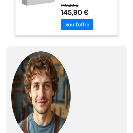
logement) ou en saillie.
149,90 €
Contient : 1 interrupteur
145,90 €
différentiel 30mA 63A type
A 1 disjoncteur 10A + 1
disjoncteur 16A + 1
disjoncteur 20A + 1
disjoncteur 32A 1 peigne
horizontal avec
connection inter
differentiel 40A et 63A
Dimensions : Hauteur :
225 mm Largeur : 250 mm
Profondeur : 97 mm