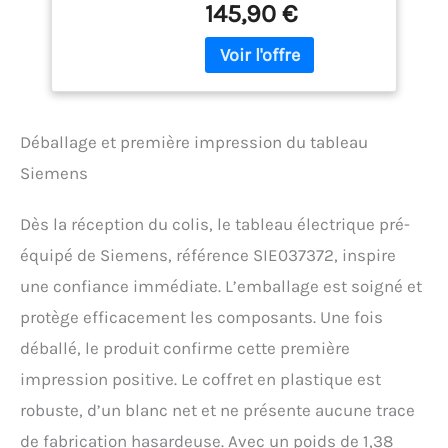
Contient : 1 interrupteur
145,90 €
différentiel 30mA 63A type
A 1 disjoncteur 10A + 1
disjoncteur 16A + 1
disjoncteur 20A + 1
disjoncteur 32A 1 peigne
horizontal avec
Déballage et première impression du tableau
connection inter
differentiel 40A et 63A
Siemens
Dimensions : Hauteur :
225 mm Largeur : 250 mm
Dès la réception du colis, le tableau électrique pré-
Profondeur : 97 mm
équipé de Siemens, référence SIE037372, inspire
une confiance immédiate. L’emballage est soigné et
protège efficacement les composants. Une fois
déballé, le produit confirme cette première
impression positive. Le coffret en plastique est
robuste, d’un blanc net et ne présente aucune trace
de fabrication hasardeuse. Avec un poids de 1,38