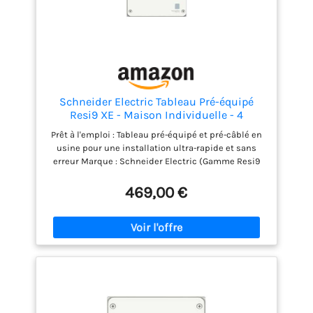
Schneider Electric Tableau Pré-équipé
Resi9 XE - Maison Individuelle - 4
Rangées - 13 Modules - 52 Modules - IP30
Prêt à l'emploi : Tableau pré-équipé et pré-câblé en
- NF C 15-100 - R9HPNFC15145M
usine pour une installation ultra-rapide et sans
erreur Marque : Schneider Electric (Gamme Resi9
XE) Dimensions : 625 x 252 x 108 mm Indice de
protection : IP30 Norme : NF C 15-100 Sécurité
469,00 €
certifiée : Protection complète contre les chocs
électriques, surcharges et courts-circuits conforme
à la norme NF C 15-100 Capacité évolutive : Grande
capacité de 52 modules répartis sur 4 rangées
permettant d'ajouter facilement de nouveaux
circuits électriques Contenu complet : Livré avec 3
interrupteurs différentiels 63A (1x Type A, 2x Type
AC) et 21 disjoncteurs (6x10A, 9x16A, 4x20A, 1x32A,
1x2A)