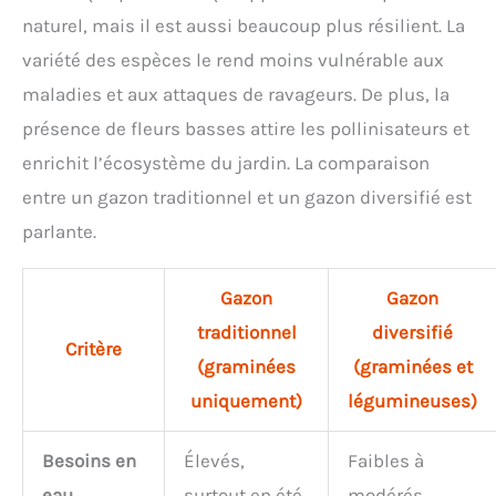
de jeux; survit aux sollicitations les plus fortes
naturel, mais il est aussi beaucoup plus résilient. La
Technologie de croissance: la meilleure semence
gazon avec un enrobage minéral protecteur;
variété des espèces le rend moins vulnérable aux
augmente la masse des racines de 30 pour cent;
maladies et aux attaques de ravageurs. De plus, la
facilite la répartition au sol grâce à sa couleur
blanche
présence de fleurs basses attire les pollinisateurs et
enrichit l’écosystème du jardin. La comparaison
entre un gazon traditionnel et un gazon diversifié est
parlante.
Gazon
Gazon
traditionnel
diversifié
Critère
(graminées
(graminées et
uniquement)
légumineuses)
Besoins en
Élevés,
Faibles à
eau
surtout en été
modérés