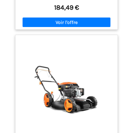
Moteur Hyundai 139 cm3 4 temps avec starter
184,49 €
automatique : offre une puissance fiable, un
démarrage facile au lanceur et ne nécessite aucun
mélange huile/essence Système de coupe 4-en-1
polyvalent : choisissez entre le mulching, le
ramassage dans le bac, l'éjection arrière ou
l'éjection latérale selon les conditions de tonte
Carter de coupe en acier robuste de 43 cm : conçu
pour offrir une excellente durabilité tout en
couvrant efficacement les petits et moyens jardins
Bac de ramassage 40 L et 6 hauteurs de coupe
réglables de 25 à 75 mm : adaptez facilement la
finition de votre pelouse tout au long de l'année
Garantie Hyundai 3 ans pour usage domestique et 1
an pour usage professionnel pour une tranquillité
d'esprit totale