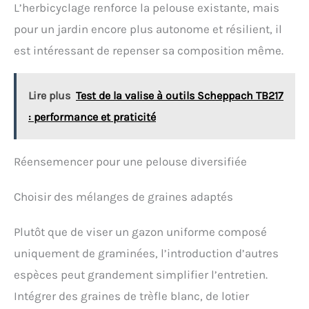
L’herbicyclage renforce la pelouse existante, mais
temps de tonte sur les pelouses de taille moyenne
à grande Système de coupe 4-en-1 polyvalent :
pour un jardin encore plus autonome et résilient, il
choisissez entre le mulching, le ramassage dans le
est intéressant de repenser sa composition même.
bac, l'éjection arrière ou l'éjection latérale selon les
conditions de tonte et la hauteur de l'herbe Bac de
ramassage grande capacité de 60 L et carter en
acier robuste : moins d'interruptions pour le vidage,
Lire plus
Test de la valise à outils Scheppach TB217
excellente durabilité et performances fiables
saison après saison Garantie Hyundai 3 ans pour
: performance et praticité
usage domestique et 1 an pour usage professionnel
pour une tranquillité d'esprit totale
Réensemencer pour une pelouse diversifiée
Choisir des mélanges de graines adaptés
Plutôt que de viser un gazon uniforme composé
uniquement de graminées, l’introduction d’autres
espèces peut grandement simplifier l’entretien.
Intégrer des graines de trèfle blanc, de lotier