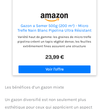
Conserver au frais, au sec, hors de portée des
enfants de moins de 3 ans.
Gazon a Semer 500g (200 m²) - Micro
Trefle Nain Blanc Pipolina Ultra Résistant
sans Arrosage ni Engrais - Levée Rapide 7
Variété haut de gamme: les graines de micro trefle
Jours avec Pelliculage Minéral - Semence
pipolina créent un tapis végétal dense; les feuilles
Pelouse
extrêmement fines assurent une structure
homogène; aspect esthétique garanti toute l'année
Protection contre la chaleur: ce gazon resistant a la
23,99 €
secheresse supporte les fortes canicules sans
jaunir; le système racinaire profond réduit
drastiquement le besoin en arrosage; idéal pour les
sols arides Germination rapide garantie: chaque
graine a semer bénéficie d'une capacité
germinative supérieure; les premières pousses
Les bénéfices d’un gazon mixte
apparaissent en seulement six à sept jours; gain de
temps considérable pour votre jardin Haute
résistance mécanique: une graine gazon pour
Un gazon diversifié est non seulement plus
extérieur robuste supportant le piétinement
intense des enfants; solution parfaite pour les aires
esthétique pour ceux qui apprécient un aspect