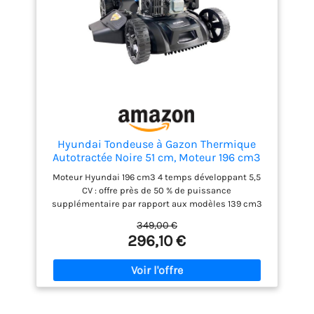
Hyundai Tondeuse à Gazon Thermique
Autotractée Noire 51 cm, Moteur 196 cm3
5,5 CV, Bac 60 L, Coupe 4-en-1 Mulching,
Moteur Hyundai 196 cm3 4 temps développant 5,5
Garantie 3 Ans - HYM20200SPX-EU
CV : offre près de 50 % de puissance
supplémentaire par rapport aux modèles 139 cm3
pour couper efficacement l'herbe dense, les
349,00 €
pelouses exigeantes et les grandes surfaces
296,10 €
Système autotracté à traction arrière : la tondeuse
avance seule pour réduire l'effort de poussée et
rendre la tonte plus confortable sur les grands
jardins et les terrains légèrement en pente Largeur
de coupe de 51 cm : couvrez davantage de terrain à
chaque passage et réduisez considérablement le