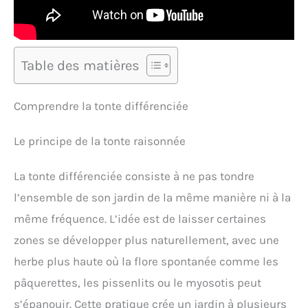
Table des matières
Comprendre la tonte différenciée
Le principe de la tonte raisonnée
La tonte différenciée consiste à ne pas tondre
l’ensemble de son jardin de la même manière ni à la
même fréquence. L’idée est de laisser certaines
zones se développer plus naturellement, avec une
herbe plus haute où la flore spontanée comme les
pâquerettes, les pissenlits ou le myosotis peut
s’épanouir. Cette pratique crée un jardin à plusieurs