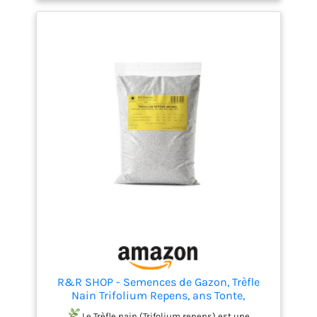
des gels prolongés (< -5 °C). Ses petites feuilles et
son port stolonifère empêchent l’installation des
mauvaises herbes.
Le pelliculage au CaCO₃
protège la graine de la sécheresse ou du manque
de nutriments, créant une barrière temporaire qui
conserve l’humidité nécessaire à la germination. Le
CaCO₃ libère progressivement du calcium,
équilibrant le pH du sol.
Entretien : hauteur
naturelle 5-10 cm (1-2 tontes/an à 4-6 cm si gazon
ras). 25 g/m² d’engrais PK avant semis, rappel à 45
jours seulement en sol pauvre. Arroser uniquement
en sécheresse prolongée. Regarnissage 3-5 g/m²
tous les 3-4 ans après un léger scarifiage. Floraison
fin printemps-début été.
Avertissements : sol
humide en germination, éviter la stagnation d’eau.
Conserver au frais, au sec, hors de portée des
enfants de moins de 3 ans.
R&R SHOP - Semences de Gazon, Trèfle
Nain Trifolium Repens, ans Tonte,
Praticable et Couvre-Sol (200g – 50m²)
Le Trèfle nain (Trifolium repens) est une