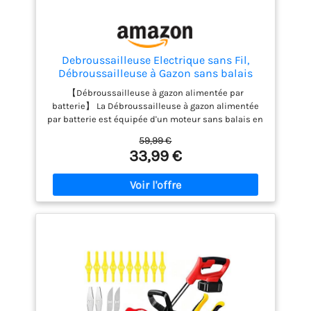
Debroussailleuse Electrique sans Fil,
Débroussailleuse à Gazon sans balais
avec 2 Batteries et 4 Lames avec poignée
【Débroussailleuse à gazon alimentée par
réglable, Débroussailleuse à Gazon
batterie】 La Débroussailleuse à gazon alimentée
Portable d'extérieur pour Couper l'herbe
par batterie est équipée d'un moteur sans balais en
cuivre pur haute performance. Coupez facilement
59,99 €
les mauvaises herbes et les branches indésirables
33,99 €
dans votre jardin. Équipé de deux batteries pour
répondre à tous vos besoins quotidiens de
nettoyage, vous pouvez effectuer vos tâches de
désherbage de pelouse de jardin efficacement et
facilement. 【Léger et sûr】 La Débroussailleuse à
gazon avec batterie ne pèse que 2 kg, même les
personnes âgées ou les femmes peuvent
facilement la contrôler et l'utiliser. La
Débroussailleuse sans fil est livrée avec deux
interrupteurs de sécurité et un couvercle anti-
éclaboussures pour éviter tout démarrage
accidentel et les blessures causées par les