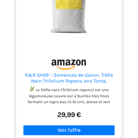
R&R SHOP - Semences de Gazon, Trèfle
Nain Trifolium Repens, ans Tonte,
Praticable et Couvre-Sol (900g – 225m²)
Le Trèfle nain (Trifolium repens) est une
légumineuse couvre-sol à feuilles très fines
formant un tapis bas (5-10 cm), dense et vert
profond, presque sans entretien. La fixation d’azote
29,99 €
(≈ 150 kg N/ha/an) enrichit le sol et rend les
apports azotés quasi inutiles. Il tolère le
piétinement et pousse aussi bien en plein soleil
qu’à l’ombre modérée, résistant à de brèves
sécheresses. Il préfère les climats doux et souffre