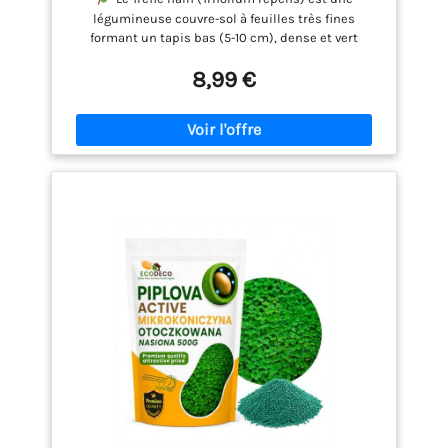
légumineuse couvre-sol à feuilles très fines
formant un tapis bas (5-10 cm), dense et vert
profond, presque sans entretien. La fixation d’azote
8,99 €
(≈ 150 kg N/ha/an) enrichit le sol et rend les
apports azotés quasi inutiles. Il tolère le
piétinement et pousse aussi bien en plein soleil
qu’à l’ombre modérée, résistant à de brèves
sécheresses. Il préfère les climats doux et souffre
des gels prolongés (< -5 °C). Ses petites feuilles et
son port stolonifère empêchent l’installation des
mauvaises herbes.
Le pelliculage au CaCO₃
protège la graine de la sécheresse ou du manque
de nutriments, créant une barrière temporaire qui
conserve l’humidité nécessaire à la germination. Le
CaCO₃ libère progressivement du calcium,
équilibrant le pH du sol.
Entretien : hauteur
naturelle 5-10 cm (1-2 tontes/an à 4-6 cm si gazon
ras). 25 g/m² d’engrais PK avant semis, rappel à 45
jours seulement en sol pauvre. Arroser uniquement
en sécheresse prolongée. Regarnissage 3-5 g/m²
tous les 3-4 ans après un léger scarifiage. Floraison
fin printemps-début été.
Avertissements : sol
humide en germination, éviter la stagnation d’eau.