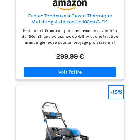
Fuxtec Tondeuse à Gazon Thermique
Mulching Autotractée 196cm3 FX-
RM51SA96 Largeur De Coupe 51cm
Moteur extrêmement puissant avec une cylindrée
Redonne du Tonus à Votre Pelouse Paillis
de 196cm3, une puissance de 4,4KW et une traction
Agissant comme Engrais Naturel
avant ingénieuse pour un broyage professionnel
Carter robuste en acier avec raccord EasyClean,
réglage central de la hauteur de coupe 25-75mm
299,99 €
Dispose d'un système d'autotraction avant - Boîte
de vitesses GT d'origine Pour une tonte et un
paillage complets, modèle adapté aux pelouses de
plus de 1 000 m². Roues XXL montées sur
roulements à billes à l'arrière, largeur de coupe de
510 mm, lames de broyage de haute qualité en acier
-15%
spécial