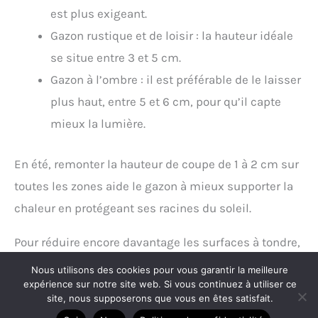
est plus exigeant.
Gazon rustique et de loisir : la hauteur idéale
se situe entre 3 et 5 cm.
Gazon à l’ombre : il est préférable de le laisser
plus haut, entre 5 et 6 cm, pour qu’il capte
mieux la lumière.
En été, remonter la hauteur de coupe de 1 à 2 cm sur
toutes les zones aide le gazon à mieux supporter la
chaleur en protégeant ses racines du soleil.
Pour réduire encore davantage les surfaces à tondre,
il est possible de repenser l’aménagement même
Nous utilisons des cookies pour vous garantir la meilleure
expérience sur notre site web. Si vous continuez à utiliser ce
des bordures et des zones difficiles d’accès.
site, nous supposerons que vous en êtes satisfait.