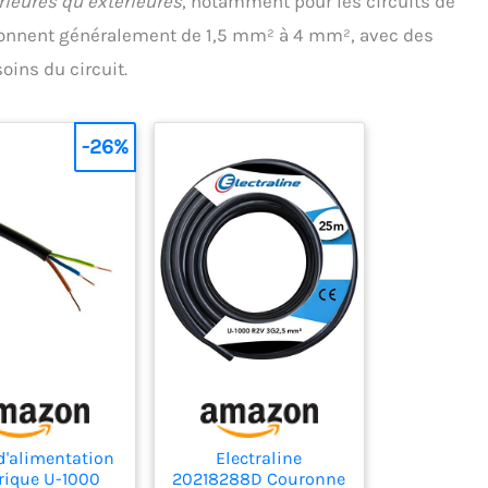
rieures qu’extérieures
, notamment pour les circuits de
helonnent généralement de 1,5 mm² à 4 mm², avec des
oins du circuit.
-26%
d'alimentation
Electraline
trique U-1000
20218288D Couronne