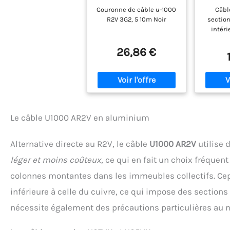
de Câble U-1000 R2V
R2V 3G
Couronne de câble u-1000
Câbl
3G2, 5 10M, Noir
10m
R2V 3G2, 5 10m Noir
sectio
intéri
Protégé
PVC ro
26,86 €
fiable 
électri
permet 
Le câble U1000 AR2V en aluminium
Alternative directe au R2V, le câble
U1000 AR2V
utilise 
léger et moins coûteux
, ce qui en fait un choix fréque
colonnes montantes dans les immeubles collectifs. Cep
inférieure à celle du cuivre, ce qui impose des section
nécessite également des précautions particulières au n