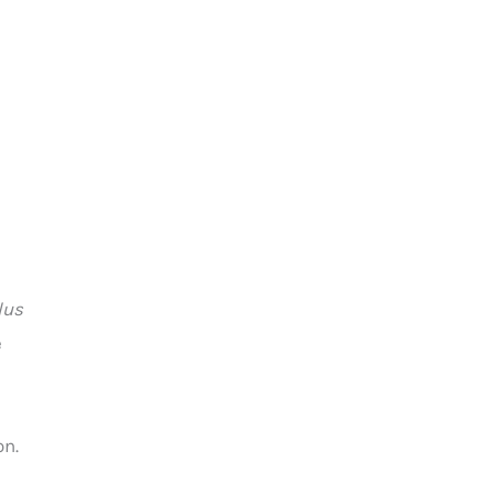
lus
e
e
on.