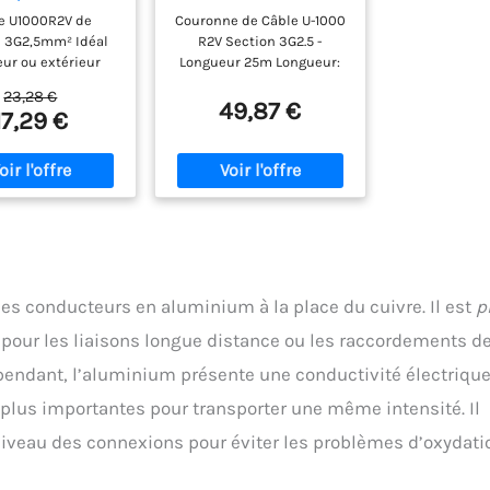
2,5mm² noir -
U-1000 R2V
e U1000R2V de
Couronne de Câble U-1000
 - Zenitech
3x2,5mm², 25 mètres,
n 3G2,5mm² Idéal
R2V Section 3G2.5 -
Noir
eur ou extérieur
Longueur 25m Longueur:
 par une gaine en
25M Couleur: Noir U-1000
23,28 €
buste Protection
R2V Section 3G2.5
49,87 €
17,29 €
contre les risques
ques Sa souplesse
une installation
aisée
des conducteurs en aluminium à la place du cuivre. Il est
p
nt pour les liaisons longue distance ou les raccordements d
endant, l’aluminium présente une conductivité électriqu
s plus importantes pour transporter une même intensité. Il
iveau des connexions pour éviter les problèmes d’oxydati