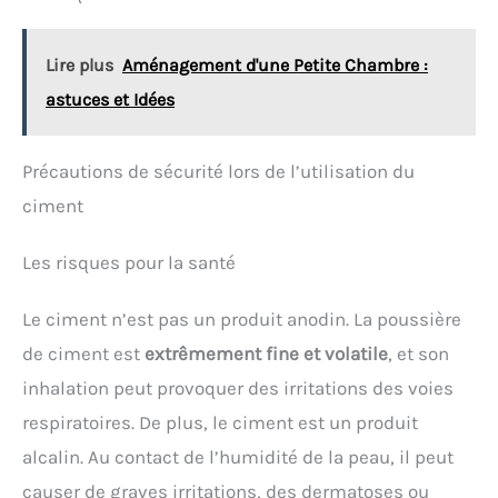
le contrôle même avec les mains humides ou
enduites de plâtre.
APPLICATION PRÉCISE ET
NETTOYAGE FACILE — Idéal pour étaler, lisser, charger
Lire plus
Aménagement d'une Petite Chambre :
et façonner ciment, plâtre, mortier, colle ou enduit
sur murs, angles et surfaces diverses. Les lames en
astuces et Idées
inox résistent à la corrosion : un simple rinçage à
l'eau après usage suffit pour retrouver des outils
propres.
À RÉSERVER AUX PETITS TRAVAUX ET À LA
Précautions de sécurité lors de l’utilisation du
RÉNOVATION LÉGÈRE — Ces truelles sont
dimensionnées pour des usages ponctuels et
ciment
réguliers (enduit, rebouchage, joints, finitions).
Convient parfaitement aux bricoleurs particuliers
Les risques pour la santé
et petites interventions d'artisans. Non adapté à un
usage intensif gros œuvre ni aux gros volumes de
béton.
Le ciment n’est pas un produit anodin. La poussière
de ciment est
extrêmement fine et volatile
, et son
inhalation peut provoquer des irritations des voies
respiratoires. De plus, le ciment est un produit
alcalin. Au contact de l’humidité de la peau, il peut
causer de graves irritations, des dermatoses ou