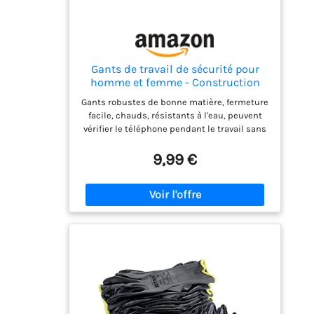
Gants de travail de sécurité pour
homme et femme - Construction
mécanique - Souple - Protection de
Gants robustes de bonne matière, fermeture
paume rembourrée - Écran tactile -
facile, chauds, résistants à l'eau, peuvent
Respirants - Multifonctions
vérifier le téléphone pendant le travail sans
(Noir/Gris, L)
enlever les gants, gants de construction
respirants pour le travail des hommes et
9,99 €
des femmes qui sont couvreurs ou
chauffeurs de camion et ouvriers, gants de
travail de sécurité encore plus légers. Gants
de travail de mécanicien de sécurité, un
rembourrage très solide et fiable sur la
paume rend le tournevis très confortable à
porter et permet une meilleure tenue du
tournevis avec une prise ferme ou empêche
de glisser et des sangles Velcro sur le
poignet pour le soutien du poignet. Les
gants de travail à écran tactile sont