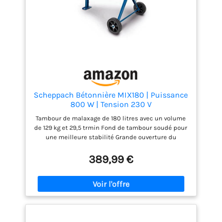
Scheppach Bétonnière MIX180 | Puissance
800 W | Tension 230 V
Tambour de malaxage de 180 litres avec un volume
de 129 kg et 29,5 trmin Fond de tambour soudé pour
une meilleure stabilité Grande ouverture du
tambour facilitant le remplissage et le vidage Le
boîtier à labyrinthe protège des projections d'eau et
389,99 €
garantit le bon refroidissement du moteur grce au
double ventilateur Roues dentées en fonte