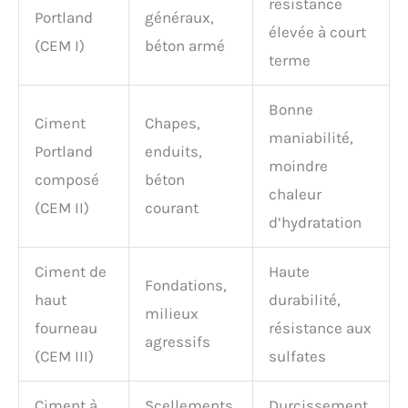
résistance
Portland
généraux,
élevée à court
(CEM I)
béton armé
terme
Bonne
Ciment
Chapes,
maniabilité,
Portland
enduits,
moindre
composé
béton
chaleur
(CEM II)
courant
d’hydratation
Ciment de
Haute
Fondations,
haut
durabilité,
milieux
fourneau
résistance aux
agressifs
(CEM III)
sulfates
Ciment à
Scellements,
Durcissement