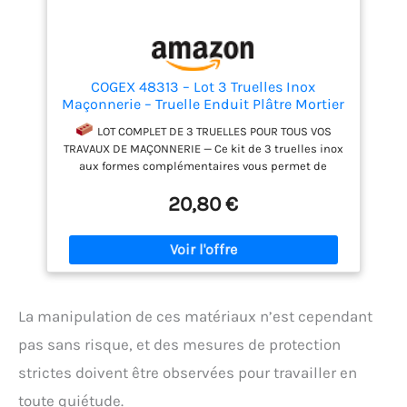
COGEX 48313 – Lot 3 Truelles Inox
Maçonnerie – Truelle Enduit Plâtre Mortier
Ciment Rebouchage – Manche Bi-Matière
LOT COMPLET DE 3 TRUELLES POUR TOUS VOS
Ergonomique – Kit Outils Maçon Bricolage
TRAVAUX DE MAÇONNERIE — Ce kit de 3 truelles inox
Rénovation Intérieure
aux formes complémentaires vous permet de
réaliser efficacement enduit, plâtrerie, rebouchage,
20,80 €
jointoiement et rénovation sans acheter
séparément chaque outil.
CONÇU POUR LA
RÉNOVATION INTÉRIEURE ET LES TRAVAUX COURANTS
— Idéal pour rebouchage de fissures, joints,
retouches d'enduit, application de mortier ou de
ciment en petite quantité. Adapté aux bricoleurs
exigeants qui rénovent leur intérieur comme aux
La manipulation de ces matériaux n’est cependant
interventions ponctuelles de second œuvre.
pas sans risque, et des mesures de protection
MANCHE BI-MATIÈRE POUR UNE PRISE EN MAIN
FERME ET CONFORTABLE — L'association de deux
strictes doivent être observées pour travailler en
matières sur la poignée ergonomique réduit la
fatigue lors des applications répétées. Vous gardez
toute quiétude.