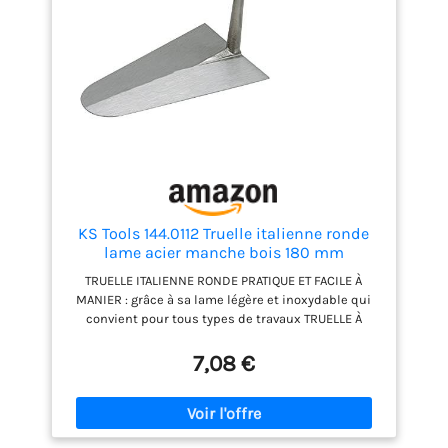
KS Tools 144.0112 Truelle italienne ronde
lame acier manche bois 180 mm
TRUELLE ITALIENNE RONDE PRATIQUE ET FACILE À
MANIER : grâce à sa lame légère et inoxydable qui
convient pour tous types de travaux TRUELLE À
MANCHE BOIS VERNI POUR UN MAXIMUM DE
CONFORT : la poignée est faite en bois pour éviter de
7,08 €
s'écorcher en tournant la truelle POUR LES
PROFESSIONNELS ET LES BRICOLEURS : le meilleur
rapport qualité-prix pour un outillage alliant
qualité, robustesse, esthétique, performance,