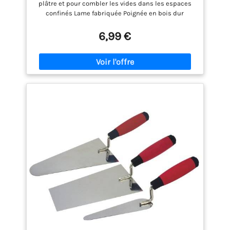
plâtre et pour combler les vides dans les espaces
confinés Lame fabriquée Poignée en bois dur
résistant aux intempéries Virole en métal pour
protéger l'extrémité du manche résistante aux
6,99 €
intempéries Lame en acier au carbone durci et
trempé de 7 po (178 mm)