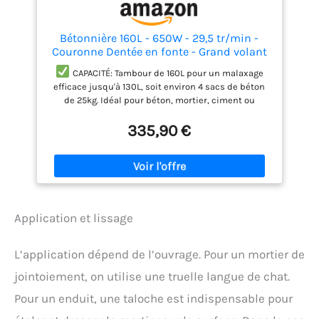
Bétonnière 160L - 650W - 29,5 tr/min -
Couronne Dentée en fonte - Grand volant
blocage au pied - Pour béton, mortier,
CAPACITÉ: Tambour de 160L pour un malaxage
ciment
efficace jusqu'à 130L, soit environ 4 sacs de béton
de 25kg. Idéal pour béton, mortier, ciment ou
enduits.
PERFORMANCE: Moteur 650W puissant
335,90 €
avec vitesse constante de 29,5 tr/min. Assure un
mélange homogène même à pleine charge.
PRATICITÉ: Grande ouverture de 38cm pour faciliter
remplissage et vidage. Orientation du tambour avec
14 positions de blocage. Grand volant 54,5cm avec
blocage au pied et roues larges pour un transport
facile.
ROBUSTESSE: Couronne dentée en fonte
Application et lissage
pour une longévité optimale.
MARQUE
FRANCAISE : Ce produit a été rigoureusement
L’application dépend de l’ouvrage. Pour un mortier de
sélectionné et testé par nos équipes en Haute-Loire.
Pièces de rechange en stock permanent.
jointoiement, on utilise une truelle langue de chat.
Pour un enduit, une taloche est indispensable pour