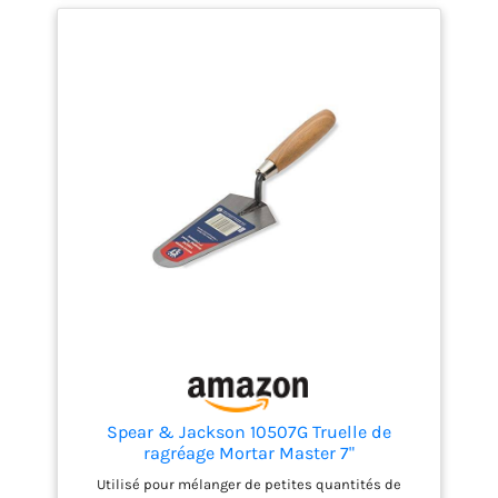
technologie et confort DONNÉES TECHNIQUES :
Couleur : Noir - Forme : Rond - Largeur B : 116.0 mm -
Longueur totale L en mm : 180.0 mm - Poids en g :
270 g SATISFACTION GARANTIE : nous nous
engageons à vous satisfaire à 100 % et notre service
client fera de son mieux pour vous offrir la
meilleure expérience d'achat possible
Spear & Jackson 10507G Truelle de
ragréage Mortar Master 7"
Utilisé pour mélanger de petites quantités de