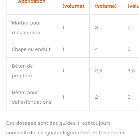
Application
(volume)
(volume)
(vol
Mortier pour
1
3
0
maçonnerie
Chape ou enduit
1
4
0
Béton de
1
2,5
3,5
propreté
Béton pour
1
2
3
dalle/fondations
Ces dosages sont des guides. Il est toujours
conseillé de les ajuster légèrement en fonction de