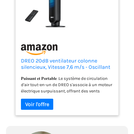
DREO 20dB ventilateur colonne
silencieux, Vitesse 7,6 m/s - Oscillant
à 90° ventilateurs tour pour chambre,
𝐏𝐮𝐢𝐬𝐬𝐚𝐧𝐭 𝐞𝐭 𝐏𝐨𝐫𝐭𝐚𝐛𝐥𝐞 :Le système de circulation
92 cm de haut, Télécommande
d'air tout-en-un de DREO s'associe à un moteur
incluse, 4 vitesses, 4 modes,
électrique surpuissant, offrant des vents
minuterie 8H, Noir - Nomad One
rafraîchissants à grande vitesse. Ce ventilateur
tour compact de 90 cm anime chaque
centimètre d'air de votre espace de vie
rapidement, jusqu'à 7,6 m/s. É𝐥𝐢𝐦𝐢𝐧𝐞𝐳 𝐥𝐞 𝐁𝐫𝐮𝐢𝐭
:Profitez d'une sérénité et d'un confort tout au
long de la journée, rendus possibles par son