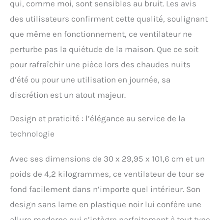
qui, comme moi, sont sensibles au bruit. Les avis
facilitent le nettoyage. Conçu avec des grilles
des utilisateurs confirment cette qualité, soulignant
anti-pincement, une prise fusionnée et une
protection de circuit intégrée, ce ventilateur
que même en fonctionnement, ce ventilateur ne
debout certifié ETL garantit que la sécurité est
perturbe pas la quiétude de la maison. Que ce soit
toujours une priorité. 𝐋𝐚𝐫𝐠𝐞 𝐞𝐭 𝐕𝐚𝐬𝐭𝐞
:L'oscillation à 90° et le chemin d'air calibré
pour rafraîchir une pièce lors des chaudes nuits
permettent à ce ventilateur oscillant de couvrir
d’été ou pour une utilisation en journée, sa
une plus grande superficie dans la pièce.
Associez-le à vos climatiseurs pour un confort
discrétion est un atout majeur.
économique lors des journées chaudes.
𝐂𝐨𝐧𝐟𝐨𝐫𝐭 𝐏𝐞𝐫𝐬𝐨𝐧𝐧𝐚𝐥𝐢𝐬𝐚𝐛𝐥𝐞 :Doté de 4 modes
Design et praticité : l’élégance au service de la
(Normal/Naturel/Sommeil/Automatique) et de
4 vitesses allant de doux à tempête, vous
technologie
pouvez facilement personnaliser votre confort
d'une simple pression sur un bouton, que ce
Avec ses dimensions de 30 x 29,95 x 101,6 cm et un
soit sur le panneau ou à distance. 𝐒'𝐚𝐝𝐚𝐩𝐭𝐞
𝐏𝐚𝐫𝐭𝐨𝐮𝐭 :Avec un design compact et une poignée
poids de 4,2 kilogrammes, ce ventilateur de tour se
cachée, vous pouvez facilement ranger la
fond facilement dans n’importe quel intérieur. Son
télécommande dans le compartiment intégré et
design sans lame en plastique noir lui confère une
transporter ce ventilateur mince dans votre
chambre, salon ou ailleurs. Un choix parfait
allure moderne qui s’intègre parfaitement à tout type