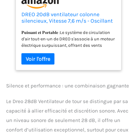
DREO 20dB ventilateur colonne
silencieux, Vitesse 7,6 m/s - Oscillant
à 90° ventilateurs tour pour chambre,
𝐏𝐮𝐢𝐬𝐬𝐚𝐧𝐭 𝐞𝐭 𝐏𝐨𝐫𝐭𝐚𝐛𝐥𝐞 :Le système de circulation
92 cm de haut, Télécommande
d'air tout-en-un de DREO s'associe à un moteur
incluse, 4 vitesses, 4 modes,
électrique surpuissant, offrant des vents
minuterie 8H, Noir - Nomad One
rafraîchissants à grande vitesse. Ce ventilateur
tour compact de 90 cm anime chaque
centimètre d'air de votre espace de vie
rapidement, jusqu'à 7,6 m/s. É𝐥𝐢𝐦𝐢𝐧𝐞𝐳 𝐥𝐞 𝐁𝐫𝐮𝐢𝐭
:Profitez d'une sérénité et d'un confort tout au
long de la journée, rendus possibles par son
Silence et performance : une combinaison gagnante
design d'hélice algorithmiquement optimisé et
l'effet Coandă. Avec l'extinction automatique de
Le Dreo 28dB Ventilateur de tour se distingue par sa
l'affichage, le mode silencieux en mode
Sommeil, une minuterie de 8 heures et un flux
capacité à allier efficacité et discrétion sonore. Avec
d'air apaisant, vous pouvez toujours bénéficier
un niveau sonore de seulement 28 dB, il offre un
d'un sommeil réparateur quand vous en avez
besoin. 𝐅𝐚𝐜𝐢𝐥𝐞 à 𝐍𝐞𝐭𝐭𝐨𝐲𝐞𝐫 𝐞𝐭 𝐒û𝐫 à 𝐔𝐭𝐢𝐥𝐢𝐬𝐞𝐫 : La
confort d’utilisation exceptionnel, surtout pour ceux
grille arrière et la roue de l'hélice amovibles