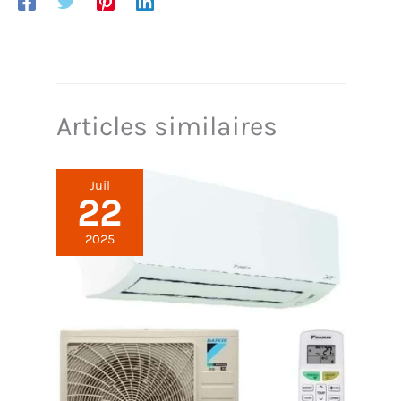
rafraîchissement vertical grâce au design en tour
RÉPARABILITÉ DE 15 ANS À PRIX JUSTE : Nous
recommandons de faire réparer votre produit dans
notre réseau de 6 200 centres de réparation dans le
monde pour qu'il dure plus longtemps
Articles similaires
Juil
22
2025