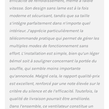
efficacité de refroidissement, même à faible
d'une simple pression sur un bouton, que ce
vitesse. Son design sans lame est à la fois
soit sur le panneau ou à distance. 𝐒'𝐚𝐝𝐚𝐩𝐭𝐞
𝐏𝐚𝐫𝐭𝐨𝐮𝐭 :Avec un design compact et une poignée
moderne et sécurisant, tandis que sa taille
cachée, vous pouvez facilement ranger la
s’intègre parfaitement dans n’importe quel
télécommande dans le compartiment intégré et
transporter ce ventilateur mince dans votre
intérieur. J’apprécie particulièrement la
chambre, salon ou ailleurs. Un choix parfait
télécommande pratique qui permet de gérer les
pour la maison et le bureau.
multiples modes de fonctionnement sans
effort. L’installation est simple, bien qu’un léger
bémol soit à souligner concernant la portée du
souffle, qui semble moins importante
qu’annoncée. Malgré cela, le rapport qualité-prix
est excellent, renforcé par une note élevée sur le
critère du silence et de l’efficacité. Toutefois, la
qualité de livraison pourrait être améliorée.
Dans l’ensemble, ce ventilateur constitue un