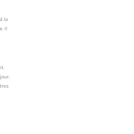
à la
. Il
t.
jour.
tres