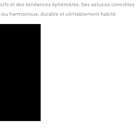
lsifs et des tendances éphémères. Des astuces concrètes
lieu harmonieux, durable et véritablement habité.