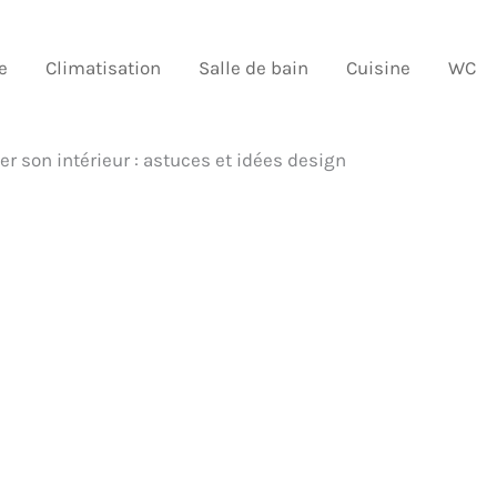
e
Climatisation
Salle de bain
Cuisine
WC
son intérieur : astuces et idées design