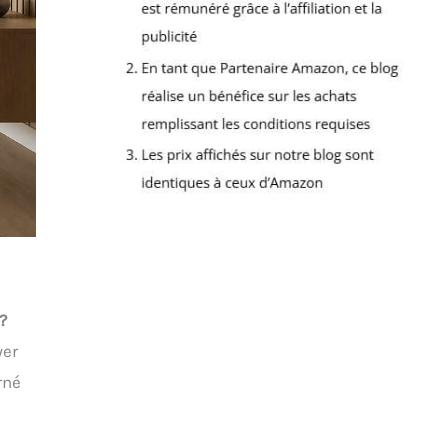
?
yer
rné