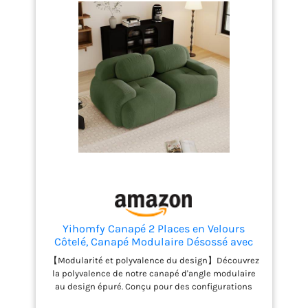
Yihomfy Canapé 2 Places en Velours
Côtelé, Canapé Modulaire Désossé avec
Accoudoirs Incurvés et Dessous
【Modularité et polyvalence du design】Découvrez
Antidérapant, sans Montage Loveseat
la polyvalence de notre canapé d'angle modulaire
Small Canapés de Salon (Vert, 2 Sièges)
au design épuré. Conçu pour des configurations
flexibles, il s’adapte parfaitement à vos besoins et à