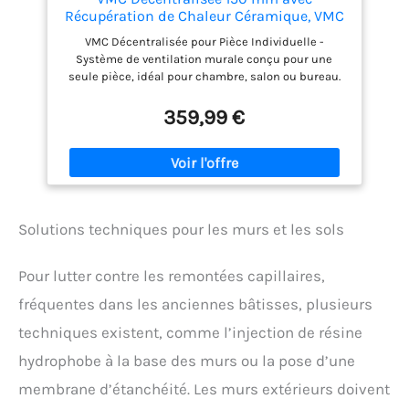
Récupération de Chaleur Céramique, VMC
Double Flux Murale pour Pièce
VMC Décentralisée pour Pièce Individuelle -
Individuelle, WiFi & Télécommande,
Système de ventilation murale conçu pour une
Moteur EC Silencieux, Cycle Automatique
seule pièce, idéal pour chambre, salon ou bureau.
65 s
Apporte de l’air extérieur frais tout en évacuant l’air
intérieur, pour un renouvellement d’air continu et
359,99 €
équilibré. Récupération de Chaleur Haute Efficacité
- Équipé d’un échangeur thermique en céramique,
ce système permet de récupérer jusqu’à 90 % de la
chaleur de l’air extrait, réduisant les pertes
d’énergie et améliorant le confort thermique
intérieur. 3 Modes de Fonctionnement Intelligents -
Solutions techniques pour les murs et les sols
Choisissez entre insufflation d’air frais, extraction
d’air vicié ou cycle automatique alterné toutes les
65 secondes pour maintenir un équilibre efficace
Pour lutter contre les remontées capillaires,
entre entrée et sortie d’air. Contrôle WiFi +
Télécommande Inclus - Compatible avec
fréquentes dans les anciennes bâtisses, plusieurs
l’application Tuya Smart pour un contrôle à
techniques existent, comme l’injection de résine
distance. Réglez facilement la vitesse du
ventilateur, le mode de fonctionnement et les
hydrophobe à la base des murs ou la pose d’une
paramètres d’humidité pour un usage quotidien
membrane d’étanchéité. Les murs extérieurs doivent
pratique. Moteur EC Silencieux & Installation
Murale Standard 150 mm - Moteur basse