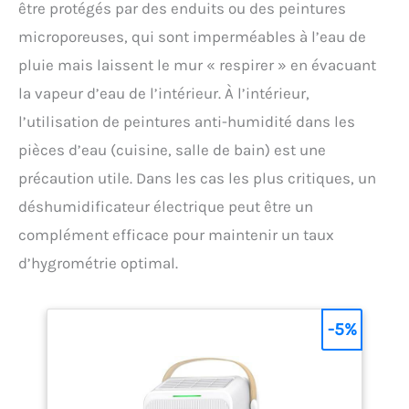
être protégés par des enduits ou des peintures
consommation conçu pour un fonctionnement
discret, adapté à une utilisation continue, même la
microporeuses, qui sont imperméables à l’eau de
nuit. Installation simple avec un diamètre standard
pluie mais laissent le mur « respirer » en évacuant
de 150 mm et entretien facile grâce à un accès
rapide aux filtres.
la vapeur d’eau de l’intérieur. À l’intérieur,
l’utilisation de peintures anti-humidité dans les
pièces d’eau (cuisine, salle de bain) est une
précaution utile. Dans les cas les plus critiques, un
déshumidificateur électrique peut être un
complément efficace pour maintenir un taux
d’hygrométrie optimal.
-5%