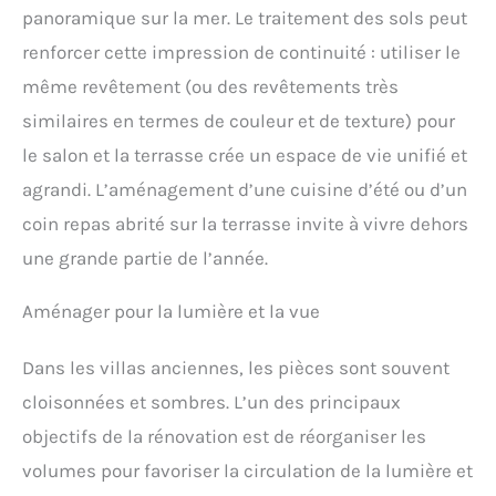
panoramique sur la mer. Le traitement des sols peut
Linge Permet De Sécher Rapidement Les Vêtements.
Le Mode Déshumidification Continue Convient Aux
renforcer cette impression de continuité : utiliser le
Zones Très Humides, Protection Durable Contre
L’humidité. Le Mode Sommeil Éteint La Lumière,
même revêtement (ou des revêtements très
Adapté Aux Personnes Ayant Des Difficultés À
similaires en termes de couleur et de texture) pour
S’endormir. Conseil : Pour Des Résultats Optimaux,
Fermer Les Portes Et Fenêtres Pendant L’utilisation.
le salon et la terrasse crée un espace de vie unifié et
10 Ans De Support Technique Professionnel - Le
agrandi. L’aménagement d’une cuisine d’été ou d’un
deshumidificateur d air KNKA Offre 10 Ans De
Support Technique Professionnel. Si Vous Avez Des
coin repas abrité sur la terrasse invite à vivre dehors
Questions, Connectez-Vous À Votre Compte Amazon,
Sélectionnez « Vos Commandes », Trouvez Le
une grande partie de l’année.
Numéro De Commande, Puis Cliquez Sur «
Contacter Le Vendeur ». Nous Vous Fournirons Une
Aménager pour la lumière et la vue
Solution ! Remarque : Pour Des Performances
Optimales, Gardez Toujours Le Déshumidificateur
Vertical. Avant La Première Utilisation, Laisser Le
Dans les villas anciennes, les pièces sont souvent
Déshumidificateur Vertical Pendant 24 Heures Pour
Assurer Un Équilibre Interne Et Un Fonctionnement
cloisonnées et sombres. L’un des principaux
Fiable À Long Terme.
objectifs de la rénovation est de réorganiser les
volumes pour favoriser la circulation de la lumière et