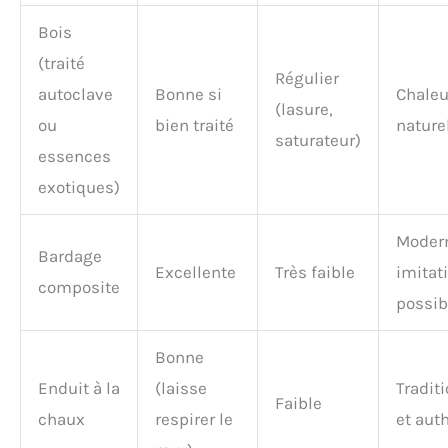
Bois
(traité
Régulier
autoclave
Bonne si
Chaleu
(lasure,
ou
bien traité
nature
saturateur)
essences
exotiques)
Moder
Bardage
Excellente
Très faible
imitat
composite
possib
Bonne
Enduit à la
(laisse
Tradit
Faible
chaux
respirer le
et aut