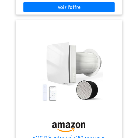
moteurs EC (courant continu brushless) à deux
vitesses montés sur plots anti-vibratiles,
consommation réduite (ex : 14,5 W-Th-C) et niveau
sonore faible ≈ 48 dB(A) pour un confort optimal.
Installation facile & gain de place : format compact
(600 × 895 × 315 mm) pour montage mural vertical,
raccordements 4× Ø125 mm (air neuf, soufflage, air
repris, air extrait). Idéal pour le neuf ou rénovation
T2 à T5. Qualité d’air intérieur améliorée : filtre fin
ePM10 50% (M5) sur l’insufflation + filtre ePM10 65%
(G4) sur l’aspiration, entretien facile et
remplacement rapide des filtres. Polyvalent &
durable : livré avec by-pass estival
(rafraîchissement), protection antigel intégrée,
compatible remplacement VMC simple ou double
flux, idéal pour logements classés T2 à T5.
VMC Décentralisée 150 mm avec