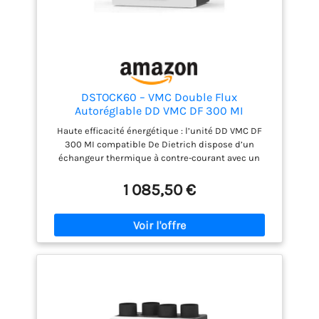
DSTOCK60 – VMC Double Flux
Autoréglable DD VMC DF 300 MI
compatible De Dietrich Réf 7811420 –
Haute efficacité énergétique : l’unité DD VMC DF
Unité de ventilation double-flux T2 à T5,
300 MI compatible De Dietrich dispose d’un
échangeur haute efficacité >91%
échangeur thermique à contre-courant avec un
rendement supérieur à 91 % pour extraire l’air vicié
et insuffler de l’air sain tout en limitant les
1 085,50 €
déperditions. Faible consommation & silencieuse :
moteurs EC (courant continu brushless) à deux
vitesses montés sur plots anti-vibratiles,
consommation réduite (ex : 14,5 W-Th-C) et niveau
sonore faible ≈ 48 dB(A) pour un confort optimal.
Installation facile & gain de place : format compact
(600 × 895 × 315 mm) pour montage mural vertical,
raccordements 4× Ø125 mm (air neuf, soufflage, air
repris, air extrait). Idéal pour le neuf ou rénovation