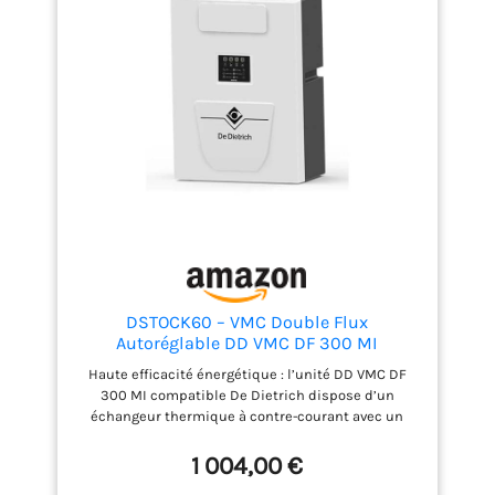
T2 à T5. Qualité d’air intérieur améliorée : filtre fin
ePM10 50% (M5) sur l’insufflation + filtre ePM10 65%
(G4) sur l’aspiration, entretien facile et
remplacement rapide des filtres. Polyvalent &
durable : livré avec by-pass estival
(rafraîchissement), protection antigel intégrée,
compatible remplacement VMC simple ou double
flux, idéal pour logements classés T2 à T5.
DSTOCK60 – VMC Double Flux
Autoréglable DD VMC DF 300 MI
compatible De Dietrich Réf 7811420 –
Haute efficacité énergétique : l’unité DD VMC DF
Unité de ventilation double-flux T2 à T5,
300 MI compatible De Dietrich dispose d’un
échangeur haute efficacité >91%
échangeur thermique à contre-courant avec un
rendement supérieur à 91 % pour extraire l’air vicié
et insuffler de l’air sain tout en limitant les
1 004,00 €
déperditions. Faible consommation & silencieuse :