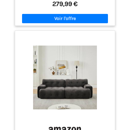
l’espace de votre salon. Combinez les modules
279,99 €
comme vous le souhaitez pour créer un canapé en
L, en U ou une composition linéaire. Cette
modularité intelligente répond à tous les usages,
des moments conviviaux aux instants de détente
en solo. Un meuble évolutif qui épouse votre vie.
【Tissu côtelé doux et durable 】En tissu côtelé de
haute qualité, texture veloutée fine et douce pour la
peau. Confortable à s'asseoir ou s'allonger, non
irritant, idéal pour toute la famille et les animaux.
Excellentes performances anti-égratignures et anti-
pilling, intact même après utilisation prolongée,
tranquillité d'esprit au quotidien. Remarque : La
couleur peut différer légèrement des photos
(paramètres d'affichage) ; référez-vous à l'article
reçu. 【Premium Rempli de mousse】 Conçu
ergonomiquement, dossier, appui-lombaire et
assise bénéficient d'un partitionnement clair.
Rempli de mousse pure 32D haute densité, il
résiste à l'affaissement et à la déformation, offrant
une sensation assise douce et équilibrée. Avec un
soutien optimal à tout le corps, l'assise élargie et le
repose-pied arqué prolongent le soutien des
jambes, réduisent la fatigue de longue assise et