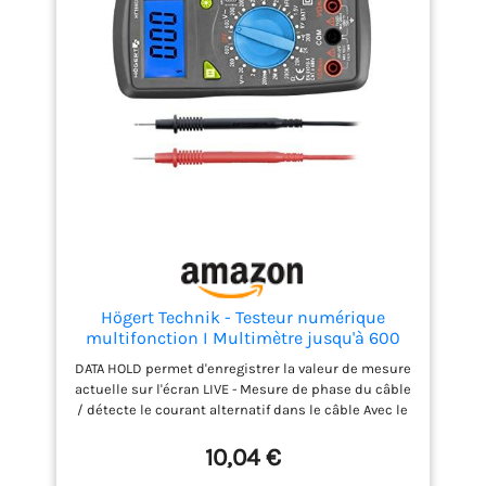
maximum 4000 points. 【Sécurité】Double fusible
intégré. Protection contre les surcharges pour
toutes les gammes. Ecran LCD rétro-éclairé. Testeur
de continuité avec signal sonore. 【Service client】
KAIWEETS fournit un service de 36 mois et un
support technique à vie. N'hésitez pas à nous
contacter si vous avez des inquiétudes.
Högert Technik - Testeur numérique
multifonction I Multimètre jusqu'à 600
V/10 A I Écran LCD I Revêtement en
DATA HOLD permet d'enregistrer la valeur de mesure
caoutchouc I Ergonomique et compact I
actuelle sur l'écran LIVE - Mesure de phase du câble
Câble de mesure I HT1E602
/ détecte le courant alternatif dans le câble Avec le
multimètre, vous pouvez mesurer la tension
continue jusqu'à 600 V et la tension alternative
10,04 €
jusqu'à 600 V, le courant continu jusqu'à 10 A et la