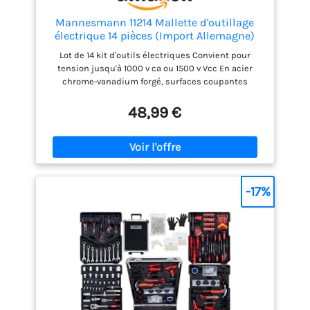
Mannesmann 11214 Mallette d'outillage
électrique 14 pièces (Import Allemagne)
Lot de 14 kit d'outils électriques Convient pour
tension jusqu'à 1000 v ca ou 1500 v Vcc En acier
chrome-vanadium forgé, surfaces coupantes
trempées Poignées bi-matière avec excellente
maniabilité
48,99 €
-17%