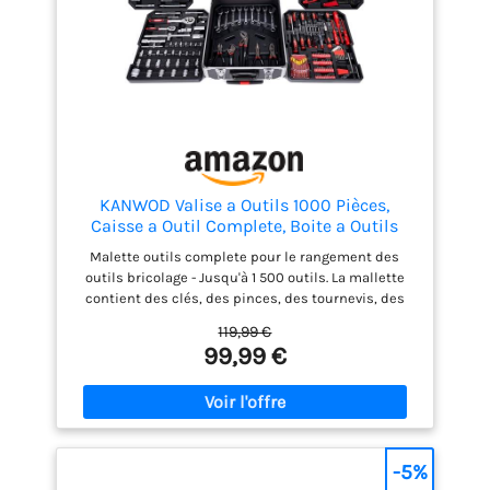
KANWOD Valise a Outils 1000 Pièces,
Caisse a Outil Complete, Boite a Outils
Portable avec Roulettes, Mallette en
Malette outils complete pour le rangement des
Aluminium, Kit Outils Bricolage pour
outils bricolage - Jusqu'à 1 500 outils. La mallette
Hobby et Travaux Domestiques
contient des clés, des pinces, des tournevis, des
clés Allen, des pinces, des marteaux, des niveaux,
119,99 €
des clés à douille et bien d'autres outils. Qualité
99,99 €
supérieure - Le caisse a outils est fabriqué en
aluminium robuste, qui offre une excellente
protection contre les dommages mécaniques. Tous
les outils se distinguent par leur qualité de
fabrication, leur robustesse et leurs matériaux
durables. Pour tous - Cette mallette outils
-5%
polyvalente a été conçue pour répondre aux