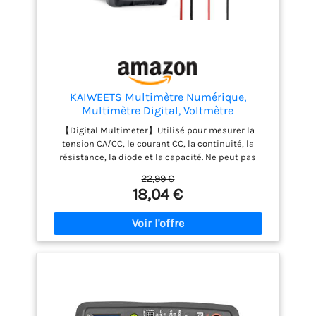
KAIWEETS Multimètre Numérique,
Multimètre Digital, Voltmètre
Multifonctions 4000 Comptes, Testeur
【Digital Multimeter】Utilisé pour mesurer la
Électrique, Ohmmètre, Mesure La Tension
tension CA/CC, le courant CC, la continuité, la
CA/CC, Courant CC, Résistance,
résistance, la diode et la capacité. Ne peut pas
Continuité, Diode
mesurer le courant alternatif ! Utilisé pour évaluer
22,99 €
les problèmes électriques dans les secteurs
18,04 €
automobile, industriel et domestique. 【Plage plus
large】Mesure de tension CC : 400 mV ~ 600 V ;
Mesure de tension CA : 40 V ~ 600 V ; Mesure de
courant CC : 40 mA ~ 10 A ; Mesure de résistance :
400 Ω ~ 40 MΩ ; Mesure de capacité : 4 000 nF ~
40,00 mF. 【Multimètre portable】KM100s
Multimètre avec fonction de test de tension sans
contact, fonction de maintien des données et
d'extinction automatique. Affichage à 4 chiffres,