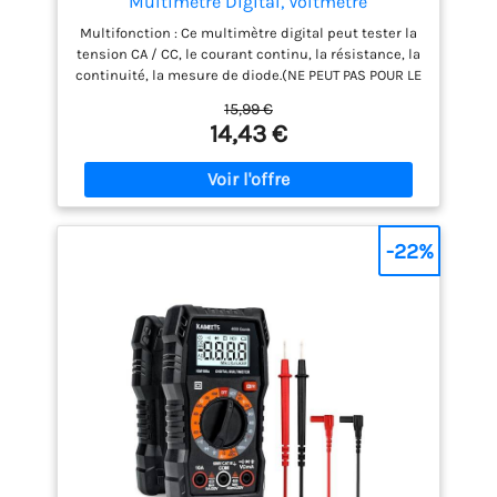
Multimètre Digital, Voltmètre
Multifonctions 2000 Comptes, Testeur
Multifonction : Ce multimètre digital peut tester la
Électrique, Ohmmètre, Mesure La Tension
tension CA / CC, le courant continu, la résistance, la
CA/CC, Courant CC, Résistance,
continuité, la mesure de diode.(NE PEUT PAS POUR LE
Continuité, Diode
COURANT ALTERNATIF) Fonction de maintien des
15,99 €
données pour une lecture rapide, la fonction de
14,43 €
rétroéclairage vous aide à tester clairement dans
un endroit sombre. Test facile : Tourner le
commutateur rotatif pour choisir la fonction que
vous souhaitez tester (assurer que le commutateur
rotatif est situé sur la bonne plage de test.),
branchez les câbles. Scénario d'application : Le
-22%
multimètre numérique est conçu pour être sûr et
précis, et convient aux tests d'électricien, à
l'utilisation domestique, à l'automobile et aux
problèmes électriques industriels. Fonctionnement
de sécurité : Anti-Burn avec double fusibles. Ce
multimètre dispose d'une protection contre les
surcharges sur toutes les plages. Service client :
KAIWEETS fournit un service de 36 mois et un
support technique à vie. N'hésitez pas à nous
contacter si vous avez des inquiétudes.