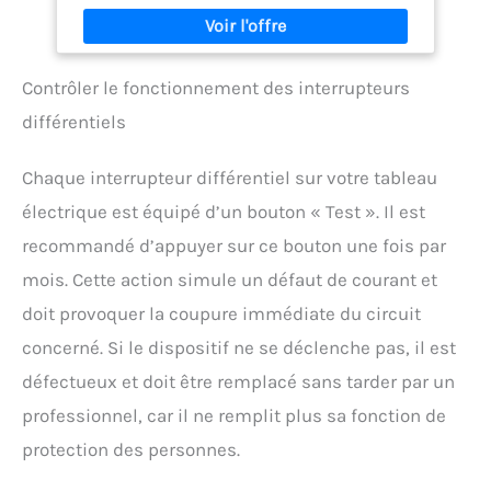
résistance jusqu'à 2 MΩ, effectuer des tests de
diode et de continuité, ainsi que des tests de
batterie 1,5/9 V L'appareil dispose d'un grand écran
LCD avec rétroéclairage bleu, ce qui vous permet
Contrôler le fonctionnement des interrupteurs
d'afficher et de lire les résultats jusqu'en 1999,
même dans l'obscurité Le boîtier en caoutchouc
différentiels
protège contre les dommages mécaniques. La
forme confortable, ergonomique et compacte
permet une utilisation confortable d'une seule
Chaque interrupteur différentiel sur votre tableau
main. L'appareil est alimenté par une pile AAA 2 x 1,5
électrique est équipé d’un bouton « Test ». Il est
V, ce qui prolonge la durée de vie de la batterie
grâce à la fonction d'arrêt automatique. À l'arrière
recommandé d’appuyer sur ce bouton une fois par
du boîtier, il y a un support pour régler l'appareil
dans une position qui facilite la lecture des
mois. Cette action simule un défaut de courant et
données sur l'écran, des supports spéciaux pour
doit provoquer la coupure immédiate du circuit
fixer des câbles et un support pour suspendre le
compteur. Mesure murale Câbles inclus.
concerné. Si le dispositif ne se déclenche pas, il est
défectueux et doit être remplacé sans tarder par un
professionnel, car il ne remplit plus sa fonction de
protection des personnes.