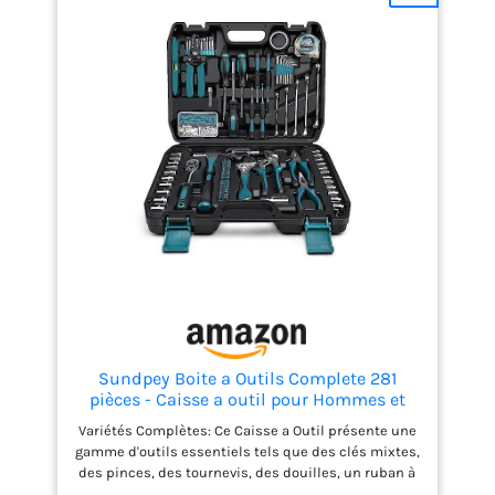
besoins des bricoleurs débutants et des
professionnels expérimentés. Qu'il s'agisse de
petites réparations dans la maison, de travaux
d'atelier ou de tâches professionnelles, cette
trousse à outils s'adaptera à toutes les situations.
Outils et accessoires essentiels à portée de main -
boite à outils est portable et peut donc être utilisée
partout. Grâce à sa construction robuste et à sa
poignée ergonomique, il peut être transporté
confortablement partout où vous travaillez, que ce
soit à la maison, dans le garage, dans l'atelier ou
sur le chantier. Caisse à outils sur roulettes - La
boîte à outils est équipée de roulettes pratiques, ce
qui facilite encore son déplacement.
Sundpey Boite a Outils Complete 281
pièces - Caisse a outil pour Hommes et
Femmes Malette Outils Complet Avec
Variétés Complètes: Ce Caisse a Outil présente une
Ensemble de Clés à Douille Ensemble de
gamme d'outils essentiels tels que des clés mixtes,
Tournevis Clé Hexagonale Métrique Pinces
des pinces, des tournevis, des douilles, un ruban à
mesurer, et plus encore. Les poignées à prise