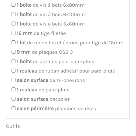
1
boîte
de vis à bois 6x80mm
1
boîte
de vis à bois 6x100mm
1
boîte
de vis à bois 5x60mm
16
mm
de tige filetée
1
lot
de rondelles et écrous pour tige de 16mm
9
mm
de plaques OSB 3
1
boîte
de agrafes pour pare-pluie
1
rouleau
de ruban adhésif pour pare-pluie
selon surface
demi-chevrons
1
rouleau
de pare-pluie
selon surface
bacacier
selon périmètre
planches de rives
Outils