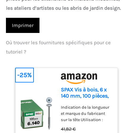
les ateliers d’artistes ou les abris de jardin design.
Imprimer
Où trouver les fournitures spécifiques pour ce
tutoriel ?
-25%
SPAX Vis à bois, 6 x
140 mm, 100 pièces,
Filetage partiel, Tête
Indication de la longueur
disque, T-STAR plus
et marque du fabricant
T30, 4CUT, WIROX -
sur la tête Utilisation :
0251010601405
Construction bois et
41,82 €
construction d'escaliers