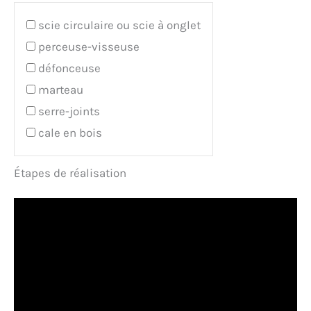
scie circulaire ou scie à onglet
perceuse-visseuse
défonceuse
marteau
serre-joints
cale en bois
Étapes de réalisation