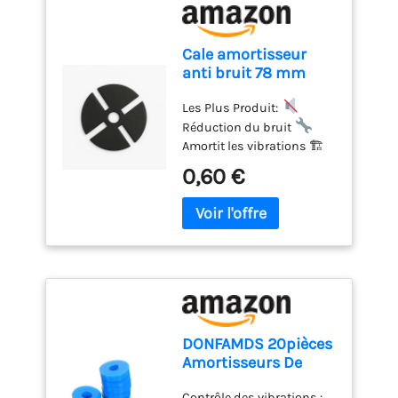
Cale amortisseur
anti bruit 78 mm
pour plot à l'unité
McCover Noir
Les Plus Produit:
Réduction du bruit
Amortit les vibrations 🏗
Pose durable 🌦
0,60 €
Résistante aux
intempéries Usage
Produit:
Terrasses en
dalles céramiques ou
béton
Caillebotis bois
ou composite
Carrelage extérieur sur
plots
Aménagements
extérieurs Composition:
DONFAMDS 20pièces
Polypropylène recyclé
Amortisseurs De
Épaisseur: 1,5mm Hauteur
Chocs Caoutchouc
de l'emballage: 40 cm
Contrôle des vibrations :