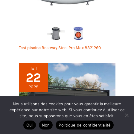
poussière. C’est un
avantage important pour
le confort et la qualité de
coupe. Table aluminium
830 x 395 mm La DED7815
est équipée d’une surface
de travail en aluminium
Test piscine Bestway Steel Pro Max 8321260
de 830 x 395 mm, offrant
un appui stable pour
guider les carreaux
Juil
pendant la coupe. Table
22
aluminium 830 x 395 mm
La DED7815 est équipée
2025
d’une surface de travail en
aluminium de 830 x 395
mm, offrant un appui
Nous utilisons des cookies pour vous garantir la meilleure
stable pour guider les
expérience sur notre site web. Si vous continuez à utiliser ce
carreaux pendant la
site, nous supposerons que vous en êtes satisfait.
coupe.
Oui
Non
Politique de confidentialité