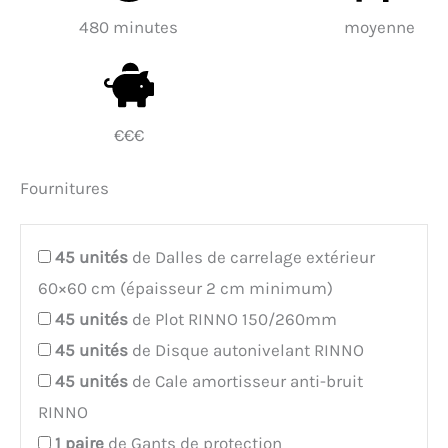
480 minutes
moyenne
€€€
Fournitures
45
unités
de Dalles de carrelage extérieur
60×60 cm (épaisseur 2 cm minimum)
45
unités
de Plot RINNO 150/260mm
45
unités
de Disque autonivelant RINNO
45
unités
de Cale amortisseur anti-bruit
RINNO
1
paire
de Gants de protection