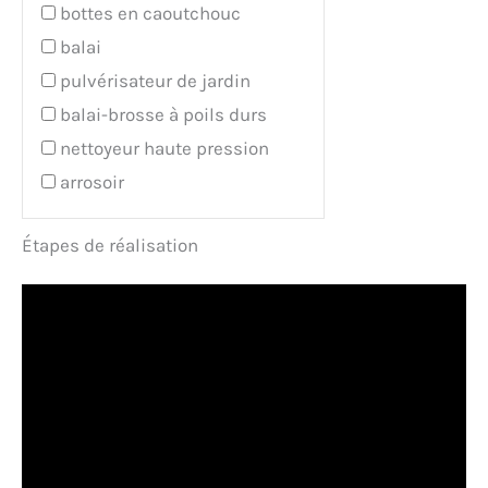
bottes en caoutchouc
balai
pulvérisateur de jardin
balai-brosse à poils durs
nettoyeur haute pression
arrosoir
Étapes de réalisation