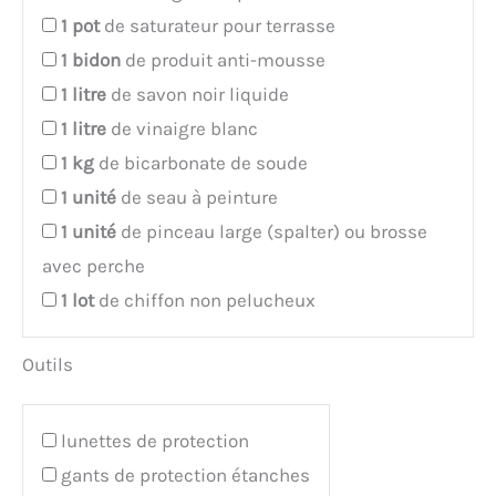
1
pot
de saturateur pour terrasse
1
bidon
de produit anti-mousse
1
litre
de savon noir liquide
1
litre
de vinaigre blanc
1
kg
de bicarbonate de soude
1
unité
de seau à peinture
1
unité
de pinceau large (spalter) ou brosse
avec perche
1
lot
de chiffon non pelucheux
Outils
lunettes de protection
gants de protection étanches