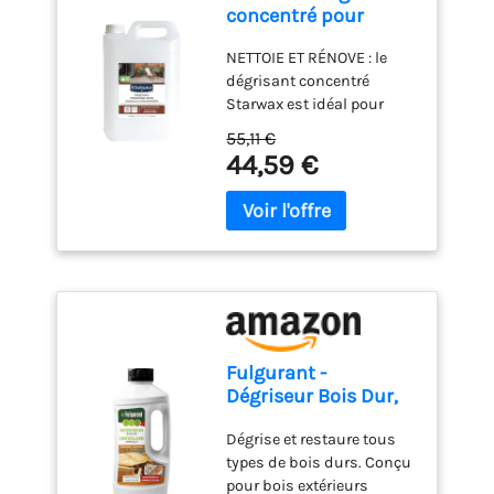
concentré pour
terrasse en bois 5L
NETTOIE ET RÉNOVE : le
dégrisant concentré
Starwax est idéal pour
dégriser et nettoyer en
55,11 €
profondeur les terrasses,
44,59 €
planchers, bardages ou
caillebotis en bois,
redonnant à l'espace
extérieur son aspect
d'origine. RESTAURE
L'ASPECT DU BOIS : ce
dégrisant redonne au bois
son aspect d'origine,
effaçant les traces du
Fulgurant -
temps et les décolorations
Dégriseur Bois Dur,
pour des surfaces en bois
Dégrise, Nettoie,
comme neuves.
Dégrise et restaure tous
Dégraisse et
PRÉPARATION AVANT
types de bois durs. Conçu
Restaure Tous Types
RÉNOVATION : ce dégrisant
pour bois extérieurs
de Bois, 1 L