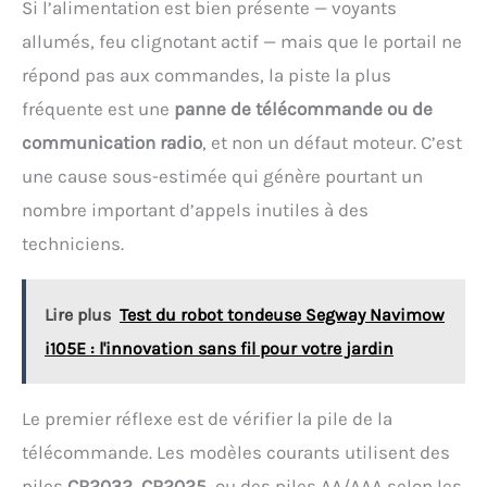
Si l’alimentation est bien présente — voyants
conseil avisé et personnalisé. Votre satisfaction est
notre priorité
allumés, feu clignotant actif — mais que le portail ne
répond pas aux commandes, la piste la plus
fréquente est une
panne de télécommande ou de
communication radio
, et non un défaut moteur. C’est
une cause sous-estimée qui génère pourtant un
nombre important d’appels inutiles à des
techniciens.
Lire plus
Test du robot tondeuse Segway Navimow
i105E : l'innovation sans fil pour votre jardin
Le premier réflexe est de vérifier la pile de la
télécommande. Les modèles courants utilisent des
piles
CR2032, CR2025
, ou des piles AA/AAA selon les