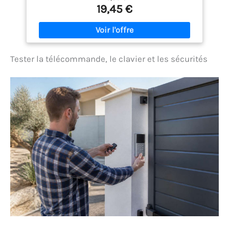
problème de compatibilité car ce produit est
19,45 €
compatible avec tous les automatismes Bénéficiez
de la fiabilité de notre sélecteur à clé pour portail
électrique motorisation qui est livré avec 2 clés
mécaniques. Vous pourrez ainsi ouvrir votre portail
même si vous n'avez pas de télécommande La
Tester la télécommande, le clavier et les sécurités
pause du sélecteur est un jeu d'enfant : installez le
KeyGate en applique et branchez-le à l'aide des 2
fils sans polarité. Vous trouverez dans le kit de
montage la visserie nécessaire à la fixation. Notre
produit présente un contacteur à clé anti-vandale (1
contact) sécurisé Deux options d'ouverture
possible : grâce à notre sélecteur à clé pour
automatisme portail battant, vous aurez la
possibilité d'ouvrir entièrement votre portail ou de
l'entrouvrir pour le passage d'un piéton. Notre
article dispose d'un indice de protection IP44
Garantie et satisfaction : nous vous garantissons la
fiabilité de nos produits techniques innovants
faciles d'installation et d'utilisation qui allient
confort et sécurité. Notre assistance technique
basée en France se tient à votre disposition pour
vous accompagner dans l’installation de votre
produit. Nos techniciens vous assureront un