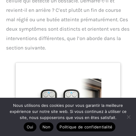
cellule qui détecte un obstacle. Démarre-t-il et
revient-il en arrière ? C’est plutôt un fin de course
mal réglé ou une butée atteinte prématurément. Ces
deux symptômes sont distincts et orientent vers des
interventions différentes, que l’on aborde dans la
section suivante.
Nous utilisons des cookies pour vous garantir la meilleure
expérience sur notre site web. Si vous continuez à utiliser ce
site, nous supposerons que vous en êtes satisfait.
Oui
Non
Politique de confidentialité