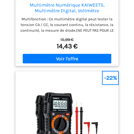
Multimètre Numérique KAIWEETS,
Multimètre Digital, Voltmètre
Multifonctions 2000 Comptes, Testeur
Multifonction : Ce multimètre digital peut tester la
Électrique, Ohmmètre, Mesure La Tension
tension CA / CC, le courant continu, la résistance, la
CA/CC, Courant CC, Résistance,
continuité, la mesure de diode.(NE PEUT PAS POUR LE
Continuité, Diode
COURANT ALTERNATIF) Fonction de maintien des
15,99 €
données pour une lecture rapide, la fonction de
14,43 €
rétroéclairage vous aide à tester clairement dans
un endroit sombre. Test facile : Tourner le
commutateur rotatif pour choisir la fonction que
vous souhaitez tester (assurer que le commutateur
rotatif est situé sur la bonne plage de test.),
branchez les câbles. Scénario d'application : Le
-22%
multimètre numérique est conçu pour être sûr et
précis, et convient aux tests d'électricien, à
l'utilisation domestique, à l'automobile et aux
problèmes électriques industriels. Fonctionnement
de sécurité : Anti-Burn avec double fusibles. Ce
multimètre dispose d'une protection contre les
surcharges sur toutes les plages. Service client :
KAIWEETS fournit un service de 36 mois et un
support technique à vie. N'hésitez pas à nous
contacter si vous avez des inquiétudes.