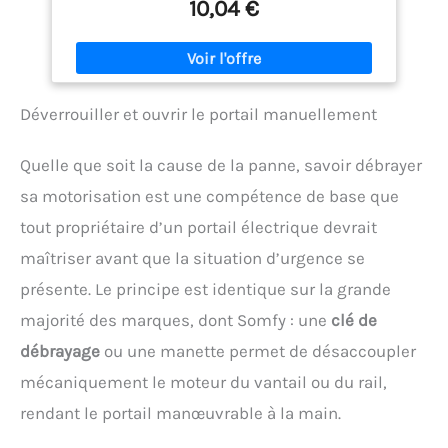
continue jusqu'à 600 V et la tension alternative
10,04 €
jusqu'à 600 V, le courant continu jusqu'à 10 A et la
résistance jusqu'à 2 MΩ, effectuer des tests de
diode et de continuité, ainsi que des tests de
batterie 1,5/9 V L'appareil dispose d'un grand écran
LCD avec rétroéclairage bleu, ce qui vous permet
Déverrouiller et ouvrir le portail manuellement
d'afficher et de lire les résultats jusqu'en 1999,
même dans l'obscurité Le boîtier en caoutchouc
protège contre les dommages mécaniques. La
Quelle que soit la cause de la panne, savoir débrayer
forme confortable, ergonomique et compacte
permet une utilisation confortable d'une seule
sa motorisation est une compétence de base que
main. L'appareil est alimenté par une pile AAA 2 x 1,5
tout propriétaire d’un portail électrique devrait
V, ce qui prolonge la durée de vie de la batterie
grâce à la fonction d'arrêt automatique. À l'arrière
maîtriser avant que la situation d’urgence se
du boîtier, il y a un support pour régler l'appareil
dans une position qui facilite la lecture des
présente. Le principe est identique sur la grande
données sur l'écran, des supports spéciaux pour
majorité des marques, dont Somfy : une
clé de
fixer des câbles et un support pour suspendre le
compteur. Mesure murale Câbles inclus.
débrayage
ou une manette permet de désaccoupler
mécaniquement le moteur du vantail ou du rail,
rendant le portail manœuvrable à la main.