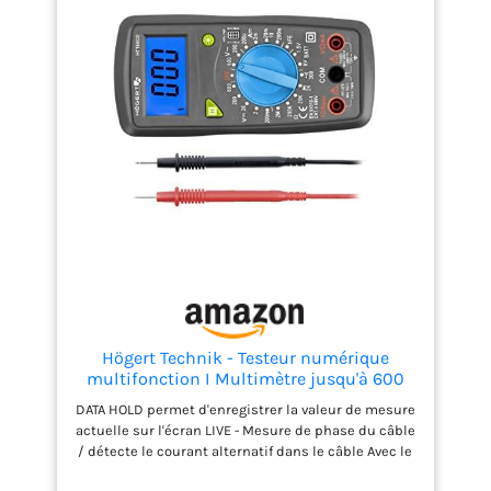
d'extinction automatique. Affichage à 4 chiffres,
maximum 4000 points. 【Sécurité】Double fusible
intégré. Protection contre les surcharges pour
toutes les gammes. Ecran LCD rétro-éclairé. Testeur
de continuité avec signal sonore. 【Service client】
KAIWEETS fournit un service de 36 mois et un
support technique à vie. N'hésitez pas à nous
contacter si vous avez des inquiétudes.
Högert Technik - Testeur numérique
multifonction I Multimètre jusqu'à 600
V/10 A I Écran LCD I Revêtement en
DATA HOLD permet d'enregistrer la valeur de mesure
caoutchouc I Ergonomique et compact I
actuelle sur l'écran LIVE - Mesure de phase du câble
Câble de mesure I HT1E602
/ détecte le courant alternatif dans le câble Avec le
multimètre, vous pouvez mesurer la tension