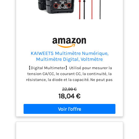
KAIWEETS Multimètre Numérique,
Multimètre Digital, Voltmètre
Multifonctions 4000 Comptes, Testeur
【Digital Multimeter】Utilisé pour mesurer la
Électrique, Ohmmètre, Mesure La Tension
tension CA/CC, le courant CC, la continuité, la
CA/CC, Courant CC, Résistance,
résistance, la diode et la capacité. Ne peut pas
Continuité, Diode
mesurer le courant alternatif ! Utilisé pour évaluer
22,99 €
les problèmes électriques dans les secteurs
18,04 €
automobile, industriel et domestique. 【Plage plus
large】Mesure de tension CC : 400 mV ~ 600 V ;
Mesure de tension CA : 40 V ~ 600 V ; Mesure de
courant CC : 40 mA ~ 10 A ; Mesure de résistance :
400 Ω ~ 40 MΩ ; Mesure de capacité : 4 000 nF ~
40,00 mF. 【Multimètre portable】KM100s
Multimètre avec fonction de test de tension sans
contact, fonction de maintien des données et