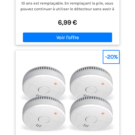
10 ans est remplaçable. En remplaçant la pile, vous
pouvez continuer à utiliser le détecteur sans avoir à
en acheter un nouveau. La pile dure 1 an. NOUVEAU
CAPTEUR OPTIQUE MODERNE : Équipé d’un capteur
6,99 €
optique avancé qui réagit rapidement en cas
d’incendie, offrant une alerte précoce en cas de
fumée. Réduction des fausses alertes. FACILITÉ
D’UTILISATION : Testez facilement le fonctionnement
de votre détecteur de fumée grâce au bouton test et
restez informé de l’état de la pile avec l’indicateur
-20%
de batterie faible. QUALITÉ FIABLE : Profitez d’une
tranquillité d’esprit grâce à une garantie de 2 ans.
De plus, ce détecteur de fumée respecte les
normes strictes de sécurité européennes
(EN14604). INSTALLATION FACILE : Le détecteur de
fumée est simple à installer grâce au kit de fixation
inclus.