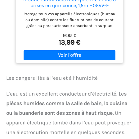
prises en quinconce, 1,5m H05VV-F
Protège tous vos appareils électroniques (bureau
ou domicile) contre les fluctuations de courant
grâce au parasurtenseur absorbant le surplus
d'énergie pour éviter les dégâts électriques
16,95 €
Disposition innovante des prises avec de
13,99 €
nombreuses possibilités de branchement, placées
des deux côtés. Dispose : d'un voyant indicateur de
protection active et d'un interrupteur marche-arrêt
à voyant lumineux et 1,4m de câble H05VV-F3G1,5
Les prises sont orientées à 45° pour un
branchement optimal de fiches coudées Contenu
Les dangers liés à l’eau et à l’humidité
du colis : 1x Multiprise ECO-LINE Anthracite, 6
prises, avec 1,4m de câble H05VV-F 3G1,5
L’eau est un excellent conducteur d’électricité.
Les
pièces humides comme la salle de bain, la cuisine
ou la buanderie sont des zones à haut risque.
Un
appareil électrique tombé dans l’eau peut provoquer
une électrocution mortelle en quelques secondes.