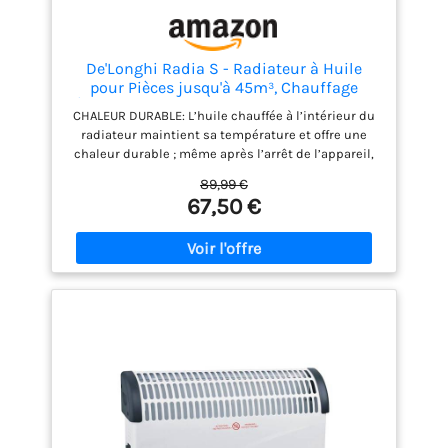
De'Longhi Radia S - Radiateur à Huile
pour Pièces jusqu'à 45m³, Chauffage
Électrique avec Thermostat de Sécurité, 7
CHALEUR DURABLE: L’huile chauffée à l’intérieur du
Éléments, Chauffage Personnalisé avec
radiateur maintient sa température et offre une
Antigel, Portable, 1500W, Blanc (TRRS0715)
chaleur durable ; même après l’arrêt de l’appareil,
l’huile continue de diffuser de la chaleur pendant
89,99 €
un moment TECHNOLOGIE REAL ENERGY: Optimise
67,50 €
l’efficacité en augmentant progressivement la
chaleur jusqu’à atteindre la température souhaitée,
permettant de chauffer la maison plus rapidement
et à moindre coût CHALEUR SILENCIEUSE: Profitez
d’un chauffage silencieux qui se diffuse
uniformément dans toute la pièce, assurant un
confort sans bruit ni distractions RÉGLAGES
INTUITIFS: La molette réglable de ce chauffage
électrique permet de régler facilement la chaleur
souhaitée dans la pièce, offrant un contrôle total de
la température et de la puissance FACILE À
DÉPLACER: Grâce aux roulettes pivotantes à 360° et
aux poignées avant et arrière, ce radiateur se