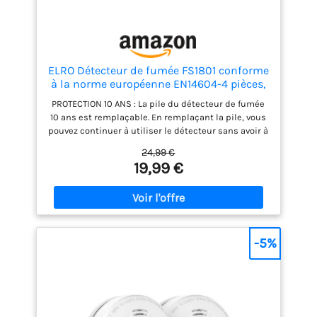
ELRO Détecteur de fumée FS1801 conforme
à la norme européenne EN14604-4 pièces,
lot de 4
PROTECTION 10 ANS : La pile du détecteur de fumée
10 ans est remplaçable. En remplaçant la pile, vous
pouvez continuer à utiliser le détecteur sans avoir à
en acheter un nouveau. La pile dure 1 an. NOUVEAU
24,99 €
CAPTEUR OPTIQUE MODERNE : Équipé d’un capteur
19,99 €
optique avancé qui réagit rapidement en cas
d’incendie, offrant une alerte précoce en cas de
fumée. Réduction des fausses alertes. FACILITÉ
D’UTILISATION : Testez facilement le fonctionnement
de votre détecteur de fumée grâce au bouton test et
restez informé de l’état de la pile avec l’indicateur
-5%
de batterie faible. QUALITÉ FIABLE : Profitez d’une
tranquillité d’esprit grâce à une garantie de 2 ans.
De plus, ce détecteur de fumée respecte les
normes strictes de sécurité européennes
(EN14604). INSTALLATION FACILE : Le détecteur de