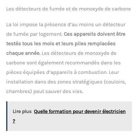
Fonctionnement silencieux : Les fils chauffants de
Les détecteurs de fumée et de monoxyde de carbone
qualité font que ce radiateur électrique se
réchauffe rapidement et sans vous déranger
pendant que vous dormez, lisez ou travaillez. Il est
La loi impose la présence d’au moins un détecteur
idéal pour chambre, salon, bureau, etc. Léger et
portable : Avec des poignées encastrées des deux
de fumée par logement.
Ces appareils doivent être
côtés, des pieds amovibles, un design compact
testés tous les mois et leurs piles remplacées
(52x33,5x10,7 cm) et un faible poids (environ 2,55
kg), le chauffage électrique économique est facile à
chaque année.
Les détecteurs de monoxyde de
transporter, à utiliser et à range Inclus dans la
carbone sont également recommandés dans les
livraison : Ce chauffage à convection est livré avec 2
pieds larges, les vis nécessaires et un manuel
pièces équipées d’appareils à combustion. Leur
d'utilisation. Lors du montage, il suffira de visser les
pieds et de brancher votre chauffage
installation dans des zones stratégiques (couloirs,
chambres) peut sauver des vies.
Lire plus
Quelle formation pour devenir électricien
?