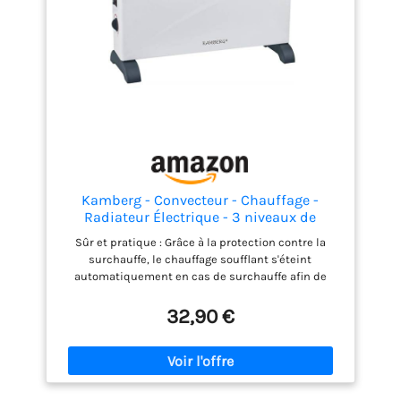
déplace très facilement d’une pièce à l’autre,
apportant de la chaleur là où vous en avez besoin
Kamberg - Convecteur - Chauffage -
Radiateur Électrique - 3 niveaux de
puissance avec Thermostat - Chauffage
Sûr et pratique : Grâce à la protection contre la
silencieux, rapide à faible consommation
surchauffe, le chauffage soufflant s'éteint
- 2000 W - Blanc
automatiquement en cas de surchauffe afin de
minimiser les risques. Les voyants de l'interrupteur
permettent de visualiser l'état de fonctionnement
32,90 €
Puissant et économe en énergie : 2 interrupteurs
pour régler la puissance sur 3 niveaux : 750 W, 1250
W et 2000 W (les 2 interrupteurs sont ON). Bouton
thermostatique pour le réglage continu de
température. La chaleur désirée est là tout de suite.