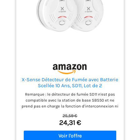
fumée est simple à installer grâce au kit de fixation
inclus.
X-Sense Détecteur de Fumée avec Batterie
Scellée 10 Ans, SD11, Lot de 2
Remarque : le détecteur de fumée SD11 n'est pas
compatible avec la station de base SBS50 et ne
prend pas en charge la fonction d'interconnexion ni
aucune fonction APP Obligatoire et Haute Qualité :
25,59 €
Depuis 2015, l’installation d’un détecteur de fumée
24,31 €
est obligatoire dans tous les foyers. Si votre ancien
modèle date de cette période, il est temps de
passer à un détecteur fiable et conforme pour la