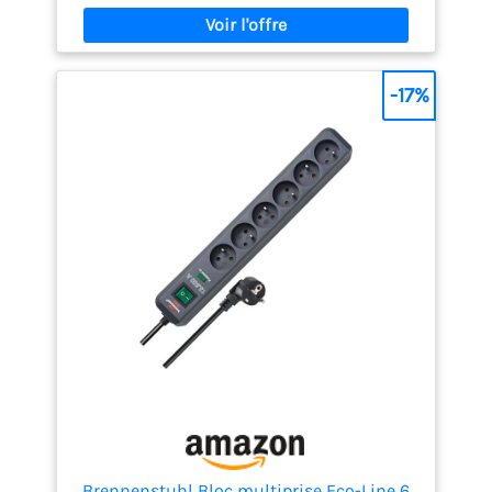
SURTENSIONS : Protection contre les surtensions 3
lignes, 600 joules ; le voyant LED rouge indique que
la protection contre les surtensions est activée
SÉCURITÉ RENFORCÉE : disjoncteur 16 ampères et
volets de sécurité sur toutes les prises pour une
-17%
meilleure protection des enfants MODÈLE FACILE À
UTILISER : Interrupteur marche/arrêt et fentes de
fixation murale à l’arrière
Brennenstuhl Bloc multiprise Eco-Line 6