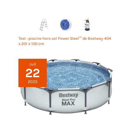
déchirures. RÉSISTANCE À
avec votre téléphone ou
L'ABRASION : les gants de
iPad, ce qui rend le travail
manutention générale
plus pratique.
Nitrex 290G permettent
L'ajustement
une dextérité et une
multifonctionnel convient
résistance à l'abrasion
parfaitement aux
sans entrave ; une
Test : piscine hors sol Power Steel™ de Bestway 404
randonnées en solo et aux
x 201 x 100 cm
solution quotidienne pour
balades à vélo tout-terrain
une sécurité accrue sur le
ou à l'agriculture de
lieu de travail dans de
construction, ainsi qu'à la
nombreux secteurs.
Juil
pêche, au ski, à la
22
conduite et à la
randonnée. Le
2025
rembourrage en mousse
des gants de travail en
entrepôt sur la paume
offre une résistance au
rétrécissement et une
résistance supplémentaire
pour les travaux difficiles
afin de réduire les chocs et