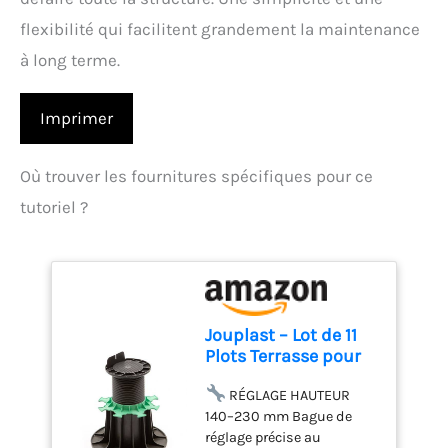
flexibilité qui facilitent grandement la maintenance
à long terme.
Imprimer
Où trouver les fournitures spécifiques pour ce
tutoriel ?
Jouplast – Lot de 11
Plots Terrasse pour
Lambourde Réglable
140–230 mm |
RÉGLAGE HAUTEUR
Support Structure
140–230 mm Bague de
Bois & Composite |
réglage précise au