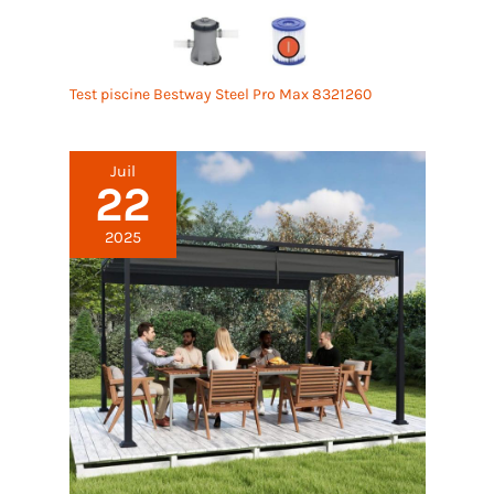
les secousses liés à
l'utilisation d'outils à
main. Poignets élastiques
très flexibles avec
Test piscine Bestway Steel Pro Max 8321260
fermeture velcro et réglage
facile pour un ajustement
parfait. Les gants de
Juil
mécanicien ont un tissu
22
éponge sur le pouce qui
vous permet d'essuyer la
2025
sueur du front lors des
travaux ménagers, de la
manipulation générale, de
la décoration, du
recyclage, du polissage, de
la restauration. Les gants
de jardinage pour femmes
et hommes aident à
réduire la fatigue et
permettent de les utiliser
facilement.