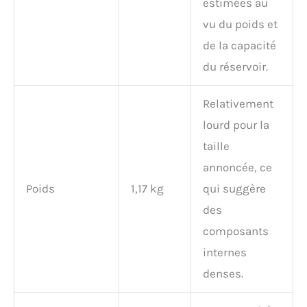
estimées au
vu du poids et
de la capacité
du réservoir.
Relativement
lourd pour la
taille
annoncée, ce
Poids
1,17 kg
qui suggère
des
composants
internes
denses.