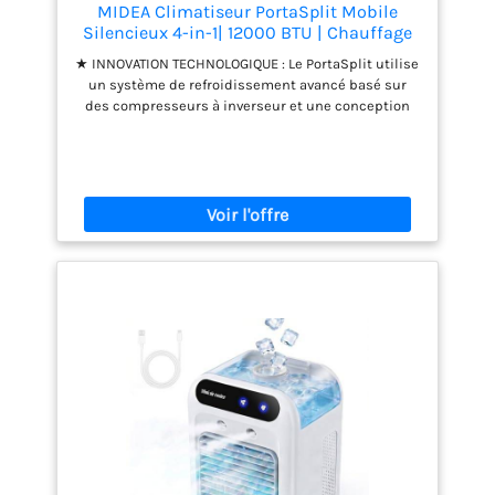
MIDEA Climatiseur PortaSplit Mobile
Silencieux 4-in-1| 12000 BTU | Chauffage
et Climatisation Portable Prêt à Poser
★ INNOVATION TECHNOLOGIQUE : Le PortaSplit utilise
3,5kW- Clim Mobile avec rafraîchisseur,
un système de refroidissement avancé basé sur
déshumidificateur, chauffage,ventilateur
des compresseurs à inverseur et une conception
optimisée du flux d'air. Cela garantit un
refroidissement rapide et uniforme, même dans
des conditions extrêmes, et est capable de refroidir
des pièces entières en seulement 15
minutes.mostat pour une climatisation et une
régulation optimale et efficace de la température. ★
PORTABILITÉ INÉGALE - Contrairement aux
climatiseurs traditionnels, le PortaSplit est
entièrement portable. Vous pouvez facilement le
déplacer d'une pièce à l'autre selon vos besoins.
Son design compact et ses roulettes pivotantes en
font une solution flexible et pratique. ★ UNE
UTILISATION INTELLIGENTE DE L'ÉNERGIE - Le
PortaSplit est conçu pour minimiser la
consommation d'énergie. Son intégration de
l'intelligence artificielle ajuste automatiquement la
vitesse en fonction de la demande, réduisant ainsi
les coûts d'électricité. De plus, son mode