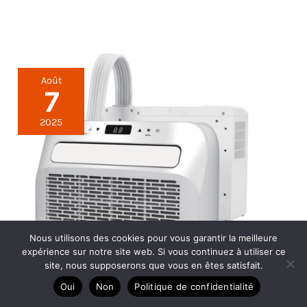
Août
7
2025
Nous utilisons des cookies pour vous garantir la meilleure
expérience sur notre site web. Si vous continuez à utiliser ce
site, nous supposerons que vous en êtes satisfait.
Test du climatiseur console
Oui
Non
Politique de confidentialité